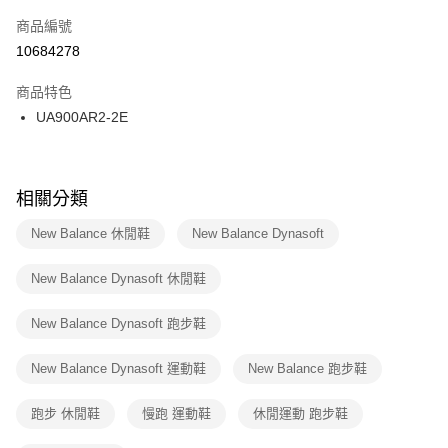
商品編號
宅配
【「AFTEE先享後付」結帳流程】
１．於結帳方式選擇「AFTEE先享後付」後，將跳轉至「AFTEE先享後付」
10684278
每筆NT$100，滿NT$1,500(含以上)免運費
結帳頁面，進行簡訊認證並確認金額後，即可完成結帳。
２．訂單成立數日內，您將收到繳費通知簡訊。
商品特色
付款後門市自取
３．收到繳費通知簡訊後14天內，點擊此簡訊中的連結，可透過四大超商／
UA900AR2-2E
每筆NT$100，滿NT$1,500(含以上)免運費
ATM／網路銀行／等多元方式進行付款，方視為交易完成。
※ 請注意：結帳手續完成當下不需立刻繳費，但若您需要取消訂單，請聯絡
購買商品的店家。未經商家同意取消之訂單仍視為有效，需透過AFTEE先享
後付繳納相關費用。
※ 交易是否成功請以「AFTEE先享後付 」之結帳頁面顯示為準，若有關於
相關分類
是否繳費成功／繳費後需取消欲退款等相關疑問，請聯繫「AFTEE先享後付
客戶支援中心」
https://netprotections.freshdesk.com/support/home
New Balance 休閒鞋
New Balance Dynasoft
【注意事項】
New Balance Dynasoft 休閒鞋
１．透過由恩沛科技股份有限公司提供之「AFTEE先享後付」服務完成之交
易，需依本服務之必要範圍內提供個人資料，並將交易相關給付款項請求債
權轉讓予恩沛科技股份有限公司。
New Balance Dynasoft 跑步鞋
２．關於個人資料處理事宜，請瀏覽以下網址：
https://aftee.tw/terms/#terms3
New Balance Dynasoft 運動鞋
New Balance 跑步鞋
３．未成年的使用者請事先徵得法定代理人或監護人之同意方可使用
「AFTEE先享後付」，若未經同意申辦者引起之損失，本公司不負相關責
任。
跑步 休閒鞋
慢跑 運動鞋
休閒運動 跑步鞋
４．使用「AFTEE先享後付」時，將依據個別帳號之用戶狀況，依本公司即
時審查核予不同之上限額度；若仍有額度不足之情形，本公司將視審查結果