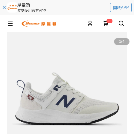
摩曼頓
開啟APP
立刻使用官方APP
0
1
/
4