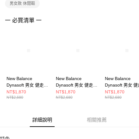
男女款 休閒鞋
請求用戶進行身份認證。
５．嚴禁一人註冊多個帳號或使用他人資訊註冊。若發現惡意使用之情形，
恩沛科技股份有限公司將有權停止該用戶之使用額度並採取法律行動。
一 必買清單 一
New Balance
New Balance
New Balance
Dynasoft 男女 健走鞋
Dynasoft 男女 健走鞋
Dynasoft 男女 
U9005G9-2E
U9009HG-2E
U9503B2-2E
NT$1,870
NT$1,870
NT$1,870
NT$2,680
NT$2,680
NT$2,680
詳細說明
相關推薦
特色