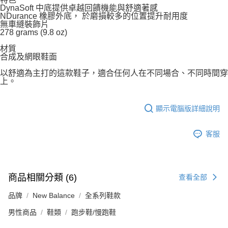
DynaSoft 中底提供卓越回饋機能與舒適著感
NDurance 橡膠外底， 於磨損較多的位置提升耐用度
無車縫裝飾片
278 grams (9.8 oz)
材質
合成及網眼鞋面
以舒適為主打的這款鞋子，適合任何人在不同場合、不同時間穿
上。
顯示電腦版詳細說明
客服
商品相關分類 (6)
查看全部
品牌
New Balance
全系列鞋款
男性商品
鞋類
跑步鞋/慢跑鞋