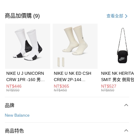
付款方式
信用卡一次付款
商品加價購 (9)
查看全部
信用卡分期付款
3 期 0 利率 每期
NT$893
21家銀行
合作金庫商業銀行
第一商業銀行
LINE Pay
華南商業銀行
彰化商業銀行
Apple Pay
上海商業儲蓄銀行
台北富邦商業銀行
國泰世華商業銀行
兆豐國際商業銀行
悠遊付
臺灣中小企業銀行
台中商業銀行
NIKE U J UNICORN
NIKE U NK ED CSH
NIKE NK HERIT
匯豐（台灣）商業銀行
華泰商業銀行
CRW 1PR -160 男女
CREW 2P-144
SMIT 男女 側背
全盈+PAY
聯邦商業銀行
遠東國際商業銀行
中統襪 FZ3393100
EMBRDY 男女 短統襪
BA5871010
NT$446
NT$365
NT$527
元大商業銀行
永豐商業銀行
NT$550
NT$450
NT$650
AFTEE先享後付
FZ3073133
玉山商業銀行
星展（台灣）商業銀行
相關說明
台新國際商業銀行
中國信託商業銀行
品牌
【關於「AFTEE先享後付」】
台灣樂天信用卡公司
AFTEE先享後付是「在收到商品之後才付款」的支付方式。 讓您購物簡單
運送方式
New Balance
便利好安心！
１．簡單：不需註冊會員、不需綁卡、不需儲值。
7-11取貨(快速到店)
２．便利：只要手機號碼，簡訊認證，即可結帳。
商品特色
每筆NT$100，滿NT$1,500(含以上)免運費
３．安心：先確認商品／服務後，再付款。