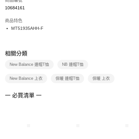
宅配
【「AFTEE先享後付」結帳流程】
１．於結帳方式選擇「AFTEE先享後付」後，將跳轉至「AFTEE先享後付」
10684161
每筆NT$100，滿NT$1,500(含以上)免運費
結帳頁面，進行簡訊認證並確認金額後，即可完成結帳。
２．訂單成立數日內，您將收到繳費通知簡訊。
商品特色
付款後門市自取
３．收到繳費通知簡訊後14天內，點擊此簡訊中的連結，可透過四大超商／
MT51935AHH-F
每筆NT$100，滿NT$1,500(含以上)免運費
ATM／網路銀行／等多元方式進行付款，方視為交易完成。
※ 請注意：結帳手續完成當下不需立刻繳費，但若您需要取消訂單，請聯絡
購買商品的店家。未經商家同意取消之訂單仍視為有效，需透過AFTEE先享
後付繳納相關費用。
※ 交易是否成功請以「AFTEE先享後付 」之結帳頁面顯示為準，若有關於
相關分類
是否繳費成功／繳費後需取消欲退款等相關疑問，請聯繫「AFTEE先享後付
客戶支援中心」
https://netprotections.freshdesk.com/support/home
New Balance 連帽T恤
NB 連帽T恤
【注意事項】
New Balance 上衣
保暖 連帽T恤
保暖 上衣
１．透過由恩沛科技股份有限公司提供之「AFTEE先享後付」服務完成之交
易，需依本服務之必要範圍內提供個人資料，並將交易相關給付款項請求債
權轉讓予恩沛科技股份有限公司。
一 必買清單 一
２．關於個人資料處理事宜，請瀏覽以下網址：
https://aftee.tw/terms/#terms3
３．未成年的使用者請事先徵得法定代理人或監護人之同意方可使用
「AFTEE先享後付」，若未經同意申辦者引起之損失，本公司不負相關責
任。
４．使用「AFTEE先享後付」時，將依據個別帳號之用戶狀況，依本公司即
時審查核予不同之上限額度；若仍有額度不足之情形，本公司將視審查結果
請求用戶進行身份認證。