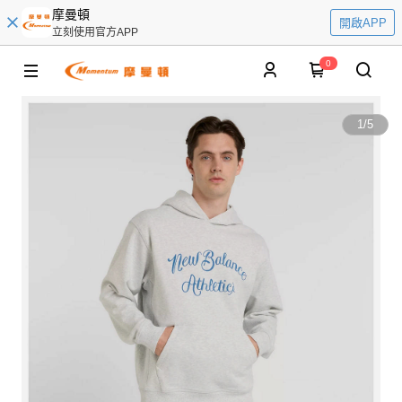
摩曼頓
開啟APP
立刻使用官方APP
0
1
/
5