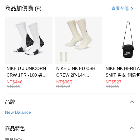
信用卡一次付款
商品加價購 (9)
查看全部
信用卡分期付款
3 期 0 利率 每期
NT$1,093
21家銀行
合作金庫商業銀行
第一商業銀行
LINE Pay
華南商業銀行
彰化商業銀行
Apple Pay
上海商業儲蓄銀行
台北富邦商業銀行
國泰世華商業銀行
兆豐國際商業銀行
悠遊付
臺灣中小企業銀行
台中商業銀行
NIKE U J UNICORN
NIKE U NK ED CSH
NIKE NK HERIT
匯豐（台灣）商業銀行
華泰商業銀行
CRW 1PR -160 男女
CREW 2P-144
SMIT 男女 側背
全盈+PAY
聯邦商業銀行
遠東國際商業銀行
中統襪 FZ3393100
EMBRDY 男女 短統襪
BA5871010
NT$446
NT$365
NT$527
元大商業銀行
永豐商業銀行
NT$550
NT$450
NT$650
AFTEE先享後付
FZ3073133
玉山商業銀行
星展（台灣）商業銀行
相關說明
台新國際商業銀行
中國信託商業銀行
品牌
【關於「AFTEE先享後付」】
台灣樂天信用卡公司
AFTEE先享後付是「在收到商品之後才付款」的支付方式。 讓您購物簡單
運送方式
New Balance
便利好安心！
１．簡單：不需註冊會員、不需綁卡、不需儲值。
7-11取貨(快速到店)
２．便利：只要手機號碼，簡訊認證，即可結帳。
商品特色
每筆NT$100，滿NT$1,500(含以上)免運費
３．安心：先確認商品／服務後，再付款。
商品編號