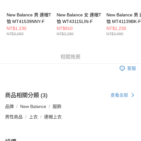
５．嚴禁一人註冊多個帳號或使用他人資訊註冊。若發現惡意使用之情形，
恩沛科技股份有限公司將有權停止該用戶之使用額度並採取法律行動。
New Balance 男 連帽T
New Balance 女 連帽T
New Balance 男
恤 MT41539NNY-F
恤 WT43115LIN-F
恤 MT41139BK-F
NT$1,230
NT$910
NT$1,230
NT$3,080
NT$2,280
NT$3,080
相關推薦
客服
商品相關分類 (3)
查看全部
品牌
New Balance
服飾
男性商品
上衣
連帽上衣