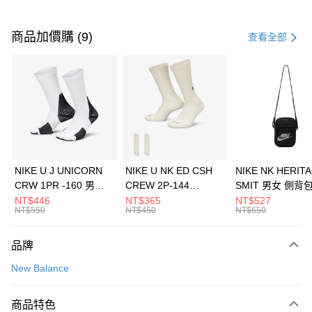
付款方式
信用卡一次付款
商品加價購 (9)
查看全部
信用卡分期付款
3 期 0 利率 每期
NT$173
21家銀行
合作金庫商業銀行
第一商業銀行
LINE Pay
華南商業銀行
彰化商業銀行
Apple Pay
上海商業儲蓄銀行
台北富邦商業銀行
國泰世華商業銀行
兆豐國際商業銀行
悠遊付
臺灣中小企業銀行
台中商業銀行
NIKE U J UNICORN
NIKE U NK ED CSH
NIKE NK HERIT
匯豐（台灣）商業銀行
華泰商業銀行
CRW 1PR -160 男女
CREW 2P-144
SMIT 男女 側背
全盈+PAY
聯邦商業銀行
遠東國際商業銀行
中統襪 FZ3393100
EMBRDY 男女 短統襪
BA5871010
NT$446
NT$365
NT$527
元大商業銀行
永豐商業銀行
NT$550
NT$450
NT$650
AFTEE先享後付
FZ3073133
玉山商業銀行
星展（台灣）商業銀行
相關說明
台新國際商業銀行
中國信託商業銀行
品牌
【關於「AFTEE先享後付」】
台灣樂天信用卡公司
AFTEE先享後付是「在收到商品之後才付款」的支付方式。 讓您購物簡單
運送方式
New Balance
便利好安心！
１．簡單：不需註冊會員、不需綁卡、不需儲值。
7-11取貨(快速到店)
２．便利：只要手機號碼，簡訊認證，即可結帳。
商品特色
每筆NT$100，滿NT$1,500(含以上)免運費
３．安心：先確認商品／服務後，再付款。