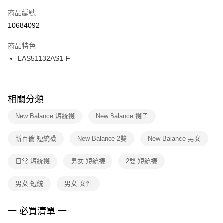
商品編號
宅配
【「AFTEE先享後付」結帳流程】
１．於結帳方式選擇「AFTEE先享後付」後，將跳轉至「AFTEE先享後付」
10684092
每筆NT$100，滿NT$1,500(含以上)免運費
結帳頁面，進行簡訊認證並確認金額後，即可完成結帳。
２．訂單成立數日內，您將收到繳費通知簡訊。
商品特色
付款後門市自取
３．收到繳費通知簡訊後14天內，點擊此簡訊中的連結，可透過四大超商／
LAS51132AS1-F
每筆NT$100，滿NT$1,500(含以上)免運費
ATM／網路銀行／等多元方式進行付款，方視為交易完成。
※ 請注意：結帳手續完成當下不需立刻繳費，但若您需要取消訂單，請聯絡
購買商品的店家。未經商家同意取消之訂單仍視為有效，需透過AFTEE先享
後付繳納相關費用。
※ 交易是否成功請以「AFTEE先享後付 」之結帳頁面顯示為準，若有關於
相關分類
是否繳費成功／繳費後需取消欲退款等相關疑問，請聯繫「AFTEE先享後付
客戶支援中心」
https://netprotections.freshdesk.com/support/home
New Balance 短統襪
New Balance 襪子
【注意事項】
新百倫 短統襪
New Balance 2雙
New Balance 男女
１．透過由恩沛科技股份有限公司提供之「AFTEE先享後付」服務完成之交
易，需依本服務之必要範圍內提供個人資料，並將交易相關給付款項請求債
權轉讓予恩沛科技股份有限公司。
日常 短統襪
男女 短統襪
2雙 短統襪
２．關於個人資料處理事宜，請瀏覽以下網址：
https://aftee.tw/terms/#terms3
男女 短統
男女 女性
３．未成年的使用者請事先徵得法定代理人或監護人之同意方可使用
「AFTEE先享後付」，若未經同意申辦者引起之損失，本公司不負相關責
任。
一 必買清單 一
４．使用「AFTEE先享後付」時，將依據個別帳號之用戶狀況，依本公司即
時審查核予不同之上限額度；若仍有額度不足之情形，本公司將視審查結果