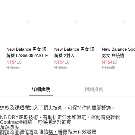
請求用戶進行身份認證。
５．嚴禁一人註冊多個帳號或使用他人資訊註冊。若發現惡意使用之情形，
恩沛科技股份有限公司將有權停止該用戶之使用額度並採取法律行動。
New Balance 男女 短
New Balance 男女 短
New Balance So
統襪 LAS50092AS1-F
統襪 2雙入
男女 短統襪
LAS51132AS2-F
LAS51342AS1-F
NT$410
NT$410
NT$410
NT$520
NT$520
NT$520
詳細說明
相關推薦
這款及踝短襪加入了頂尖技術，可保持你的雙腳舒適。
NB DRY速乾技術，有助排走汗水和濕氣，運動時更輕鬆
Coolmax®纖維，可保持足部乾爽
及踝長度
腳趾及腳跟位置加強結構，緩震鞋床有效吸震