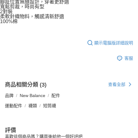
腳趾位置無縫設計，穿著更舒適
寬鬆剪裁，時尚有型
2對裝
柔軟針織物料，觸感清新舒適
100%棉
顯示電腦版詳細說明
客服
商品相關分類 (3)
查看全部
品牌
New Balance
配件
運動配件
襪類
短筒襪
評價
喜歡這個商品嗎？購買後給他一個好評吧