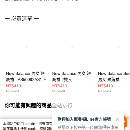
一 必買清單 一
New Balance 男女 短
New Balance 男女 短
New Balance So
統襪 LAS50092AS1-F
統襪 2雙入
男女 短統襪
LAS51132AS2-F
LAS51342AS1-F
NT$410
NT$410
NT$410
NT$520
NT$520
NT$520
你可能有興趣的商品
全站排行
歡迎加入摩曼頓Line官方帳號
本網站中使用 cookie，欲查詢有關本網站使用 cookie 方式之詳情，及若您不希
點擊以下按鈕第一時間獲得好康訊
熱門標籤
望在電腦上使用 cookie 時應如何變更電腦的 cookie 設定，請參閱本網站「
隱私