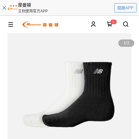
摩曼頓
開啟APP
立刻使用官方APP
0
1
/
3