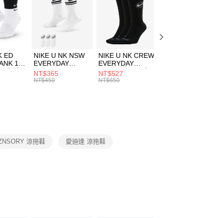
00，滿NT$1,500(含以上)免運費
兒童/青少年｜鞋服6折起
EE先享後付」結帳流程】
方式選擇「AFTEE先享後付」後，將跳轉至「AFTEE先享後
頁面，進行簡訊認證並確認金額後，即可完成結帳。
00，滿NT$1,500(含以上)免運費
成立數日內，您將收到繳費通知簡訊。
費通知簡訊後14天內，點擊此簡訊中的連結，可透過四大超商
市自取
K ED
NIKE U NK NSW
NIKE U NK CREW
NIKE U NK
網路銀行／等多元方式進行付款，方視為交易完成。
ANK 1P
EVERYDAY
EVERYDAY
EVERYDAY LTW
00，滿NT$1,500(含以上)免運費
：結帳手續完成當下不需立刻繳費，但若您需要取消訂單，請聯
 男 中統
ESSENTIAL CR
BBALL 3PR 男女
ANKLE 3PR 男女
NT$365
NT$527
NT$365
的店家。未經商家同意取消之訂單仍視為有效，需透過AFTEE
8104
男女 短統襪
長統襪
踝襪 SX7677010
NT$450
NT$650
NT$450
繳納相關費用。
DX5089103
DA2123010
否成功請以「AFTEE先享後付 」之結帳頁面顯示為準，若有關於
功／繳費後需取消欲退款等相關疑問，請聯繫「AFTEE先享後
援中心」
https://netprotections.freshdesk.com/support/home
項】
恩沛科技股份有限公司提供之「AFTEE先享後付」服務完成之
ZNSORY 涼拖鞋
愛迪達 涼拖鞋
依本服務之必要範圍內提供個人資料，並將交易相關給付款項請
讓予恩沛科技股份有限公司。
個人資料處理事宜，請瀏覽以下網址：
ee.tw/terms/#terms3
年的使用者請事先徵得法定代理人或監護人之同意方可使用
E先享後付」，若未經同意申辦者引起之損失，本公司不負相關責
AFTEE先享後付」時，將依據個別帳號之用戶狀況，依本公司
核予不同之上限額度；若仍有額度不足之情形，本公司將視審查