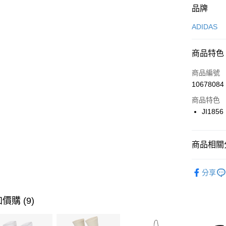
付款方式
品牌
信用卡一
ADIDAS
信用卡分
商品特色
3 期 
商品編號
合作金
LINE Pay
10678084
華南商
Apple Pay
上海商
商品特色
國泰世
JI1856
悠遊付
臺灣中
匯豐（
全盈+PAY
聯邦商
商品相關分
元大商
AFTEE先
玉山商
品牌
AD
相關說明
分享
台新國
【關於「A
男性商品
台灣樂
AFTEE
便利好安
女性商品
運送方式
價購 (9)
１．簡單
２．便利
運動類型
7-11取貨
３．安心