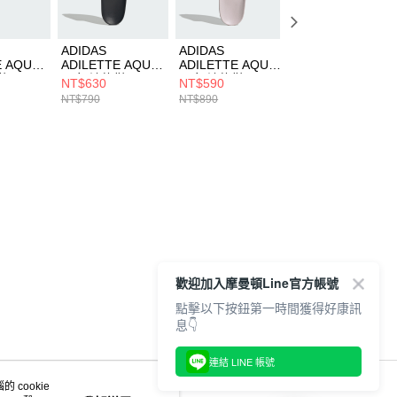
ADIDAS
ADIDAS
ADIDAS
E AQUA
ADILETTE AQUA
ADILETTE AQUA
ADILETTE AQUA
鞋
男女 涼拖鞋
男女 涼拖鞋
男女 涼拖鞋
NT$630
NT$590
NT$630
HQ2449
JQ4719
HQ2448
NT$790
NT$890
NT$790
歡迎加入摩曼頓Line官方帳號
點擊以下按鈕第一時間獲得好康訊
息👇
連結 LINE 帳號
 cookie