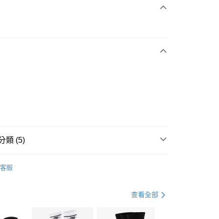
次付款
期付款
0 利率 每期
NT$630
21家銀行
庫商業銀行
第一商業銀行
業銀行
彰化商業銀行
業儲蓄銀行
台北富邦商業銀行
華商業銀行
兆豐國際商業銀行
小企業銀行
台中商業銀行
台灣）商業銀行
華泰商業銀行
業銀行
遠東國際商業銀行
類 (5)
業銀行
永豐商業銀行
享後付
業銀行
星展（台灣）商業銀行
IDAS
全系列鞋款
客服
際商業銀行
中國信託商業銀行
FTEE先享後付」】
鞋類
涼拖鞋
天信用卡公司
先享後付是「在收到商品之後才付款」的支付方式。 讓您購物簡單
心！
鞋類
涼拖鞋
查看全部
：不需註冊會員、不需綁卡、不需儲值。
：只要手機號碼，簡訊認證，即可結帳。
水上運動
鞋
(快速到店)
：先確認商品／服務後，再付款。