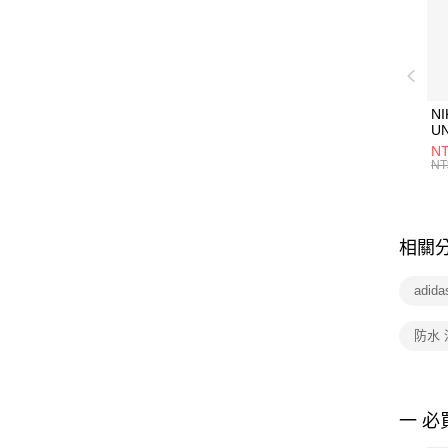
NI
U
1P
NT
統
NT
相關
adid
防水
一 必