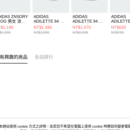
DIDAS ZNSORY
ADIDAS
ADIDAS
ADIDAS
LOG 男女 涼拖
ADILETTE 94 男
ADILETTE 94 男
ADILETT
JI2278
女 涼拖鞋 IH6890
女 涼拖鞋 IH6894
男女 涼拖
$1,190
NT$1,490
NT$1,670
NT$630
IH9009
$1,990
NT$2,090
NT$2,090
NT$790
有興趣的商品
全站排行
本網站使用 cookie 方式之詳情，及若您不希望在電腦上使用 cookie 時應如何變更電腦的