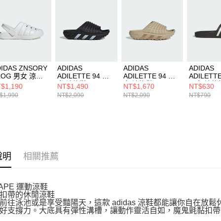
結果請求
５．嚴禁
形，恩沛
動。
DIDAS ZNSORY
ADIDAS
ADIDAS
ADIDAS
LOG 男女 涼拖
ADILETTE 94 男
ADILETTE 94 男
ADILETT
JI2278
女 涼拖鞋 IH6890
女 涼拖鞋 IH6894
男女 涼拖
$1,190
NT$1,490
NT$1,670
NT$630
IH9009
$1,990
NT$2,090
NT$2,090
NT$790
說明
相關推薦
APE 運動涼鞋
扣帶的休閒涼鞋
前往泳池或是享受豔陽天，這款 adidas 涼鞋都能讓你自在
好支撐力。大底具有彈性溝槽，讓動作靈活自如，魔鬼氈黏扣帶