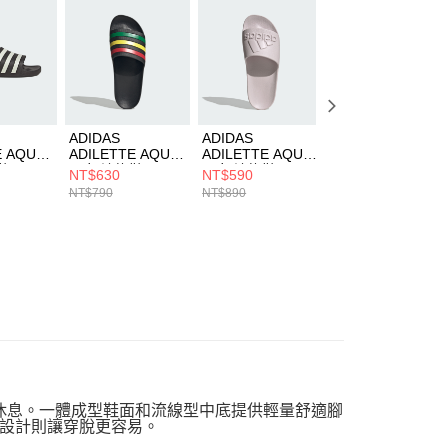
用戶進行身份認證。
一人註冊多個帳號或使用他人資訊註冊。若發現惡意使用之情
科技股份有限公司將有權停止該用戶之使用額度並採取法律行
ADIDAS
ADIDAS
ADIDAS
E AQUA
ADILETTE AQUA
ADILETTE AQUA
ADILETTE AQUA
鞋
男女 涼拖鞋
男女 涼拖鞋
男女 涼拖鞋
NT$630
NT$590
NT$630
HQ2449
JQ4719
HQ2448
NT$790
NT$890
NT$790
放鬆休息。一體成型鞋面和流線型中底提供輕量舒適腳
設計則讓穿脫更容易。