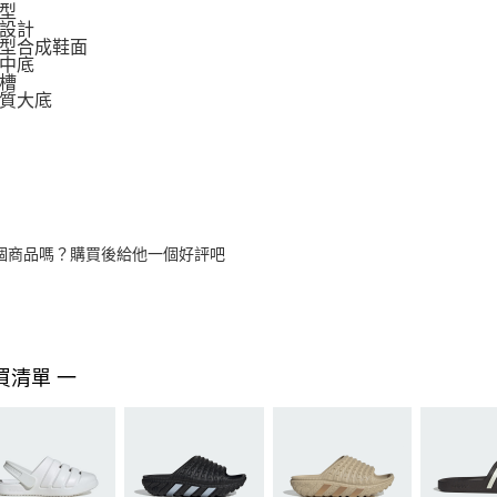
型
設計
型合成鞋面
中底
槽
質大底
個商品嗎？購買後給他一個好評吧
買清單 一