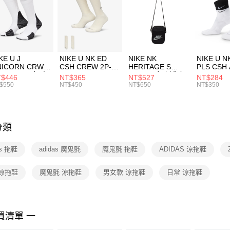
每筆NT$1
促銷活動
【「AFT
宅配
１．於結帳
付」結帳
每筆NT$1
２．訂單
３．收到繳
付款後門
KE U J
NIKE U NK ED
NIKE NK
NIKE U N
／ATM／
NICORN CRW
CSH CREW 2P-
HERITAGE S
PLS CSH 
每筆NT$1
※ 請注意
R -160 男女 中
144 EMBRDY 男
SMIT 男女 側背包
144 DBL
$446
NT$365
NT$527
NT$284
絡購買商品
襪 FZ3393100
女 短統襪
BA5871010
襪 DH405
$550
NT$450
NT$650
NT$350
先享後付
FZ3073133
※ 交易是
是否繳費成
付客戶支
分類
【注意事
１．透過由
as 拖鞋
adidas 魔鬼氈
魔鬼氈 拖鞋
ADIDAS 涼拖鞋
交易，需
求債權轉
２．關於
 涼拖鞋
魔鬼氈 涼拖鞋
男女款 涼拖鞋
日常 涼拖鞋
https://aft
３．未成
「AFTE
任。
買清單 一
４．使用「
即時審查