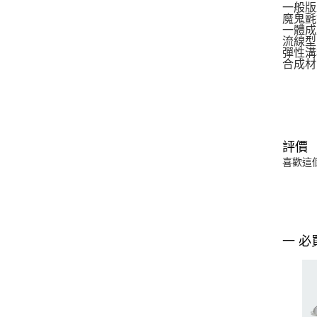
一般版
魔鬼氈
一體成
流線型
彈性溝
合成材
評價
喜歡這
一 必