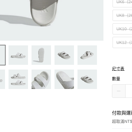
UK6（2
UK8（2
UK10（
UK12（
尺寸表
數量
付款與運
超取滿NT$