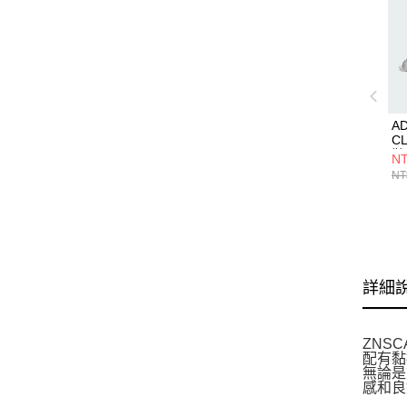
A
C
鞋 
NT
NT
詳細
ZNSC
配有黏
無論是
感和良