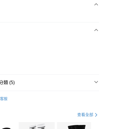
次付款
期付款
0 利率 每期
NT$630
21家銀行
庫商業銀行
第一商業銀行
業銀行
彰化商業銀行
業儲蓄銀行
台北富邦商業銀行
華商業銀行
兆豐國際商業銀行
小企業銀行
台中商業銀行
台灣）商業銀行
華泰商業銀行
業銀行
遠東國際商業銀行
類 (5)
業銀行
永豐商業銀行
享後付
業銀行
星展（台灣）商業銀行
IDAS
全系列鞋款
客服
際商業銀行
中國信託商業銀行
FTEE先享後付」】
鞋類
涼拖鞋
天信用卡公司
先享後付是「在收到商品之後才付款」的支付方式。 讓您購物簡單
心！
鞋類
涼拖鞋
查看全部
：不需註冊會員、不需綁卡、不需儲值。
：只要手機號碼，簡訊認證，即可結帳。
水上運動
鞋
(快速到店)
：先確認商品／服務後，再付款。