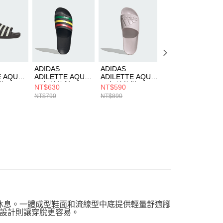
用戶進行身份認證。
一人註冊多個帳號或使用他人資訊註冊。若發現惡意使用之情
科技股份有限公司將有權停止該用戶之使用額度並採取法律行
ADIDAS
ADIDAS
ADIDAS
E AQUA
ADILETTE AQUA
ADILETTE AQUA
ADILETTE AQUA
鞋
男女 涼拖鞋
男女 涼拖鞋
男女 涼拖鞋
NT$630
NT$590
NT$630
HQ2449
JQ4719
HQ2448
NT$790
NT$890
NT$790
放鬆休息。一體成型鞋面和流線型中底提供輕量舒適腳
設計則讓穿脫更容易。