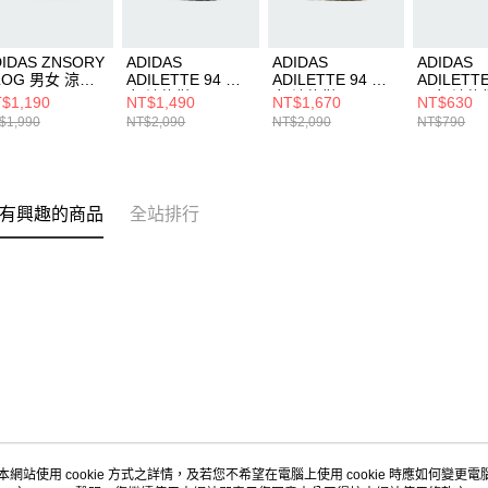
DIDAS ZNSORY
ADIDAS
ADIDAS
ADIDAS
LOG 男女 涼拖
ADILETTE 94 男
ADILETTE 94 男
ADILETT
JI2278
女 涼拖鞋 IH6890
女 涼拖鞋 IH6894
男女 涼拖
$1,190
NT$1,490
NT$1,670
NT$630
IH9009
$1,990
NT$2,090
NT$2,090
NT$790
有興趣的商品
全站排行
本網站使用 cookie 方式之詳情，及若您不希望在電腦上使用 cookie 時應如何變更電腦的