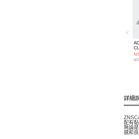
A
C
鞋 
NT
NT
詳細
ZNSC
配有黏
無論是
感和良