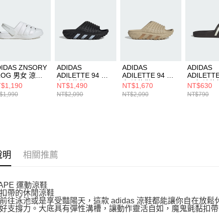
結果請求
５．嚴禁
形，恩沛
動。
DIDAS ZNSORY
ADIDAS
ADIDAS
ADIDAS
LOG 男女 涼拖
ADILETTE 94 男
ADILETTE 94 男
ADILETT
JI2278
女 涼拖鞋 IH6890
女 涼拖鞋 IH6894
男女 涼拖
$1,190
NT$1,490
NT$1,670
NT$630
IH9009
$1,990
NT$2,090
NT$2,090
NT$790
說明
相關推薦
APE 運動涼鞋
扣帶的休閒涼鞋
前往泳池或是享受豔陽天，這款 adidas 涼鞋都能讓你自在
好支撐力。大底具有彈性溝槽，讓動作靈活自如，魔鬼氈黏扣帶