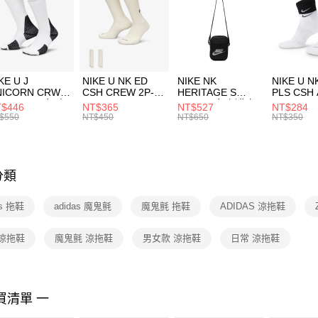
每筆NT$1
促銷活動
【「AFT
宅配
１．於結帳
付」結帳
每筆NT$1
２．訂單
３．收到繳
付款後門
KE U J
NIKE U NK ED
NIKE NK
NIKE U N
／ATM／
NICORN CRW
CSH CREW 2P-
HERITAGE S
PLS CSH 
每筆NT$1
※ 請注意
R -160 男女 中
144 EMBRDY 男
SMIT 男女 側背包
144 DBL
$446
NT$365
NT$527
NT$284
絡購買商品
襪 FZ3393100
女 短統襪
BA5871010
襪 DH405
$550
NT$450
NT$650
NT$350
先享後付
FZ3073133
※ 交易是
是否繳費成
付客戶支
分類
【注意事
１．透過由
as 拖鞋
adidas 魔鬼氈
魔鬼氈 拖鞋
ADIDAS 涼拖鞋
交易，需
求債權轉
２．關於
 涼拖鞋
魔鬼氈 涼拖鞋
男女款 涼拖鞋
日常 涼拖鞋
https://aft
３．未成
「AFTE
任。
買清單 一
４．使用「
即時審查