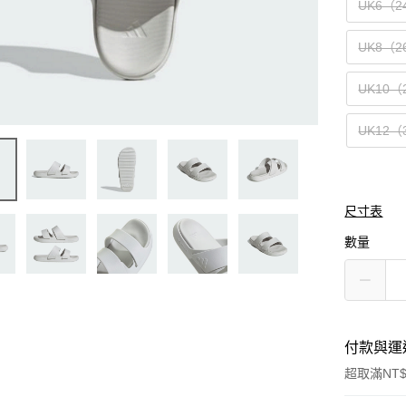
UK6（2
UK8（2
UK10（
UK12（
尺寸表
數量
付款與運
超取滿NT$