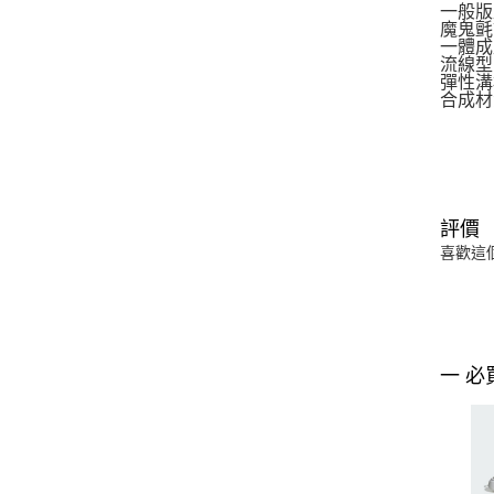
一般版
魔鬼氈
一體成
流線型
彈性溝
合成材
評價
喜歡這
一 必