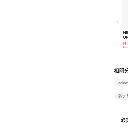
NI
U
1P
NT
統
NT
相關
adid
防水
一 必