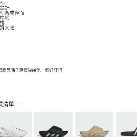
型
設計
型合成鞋面
中底
槽
質大底
個商品嗎？購買後給他一個好評吧
買清單 一