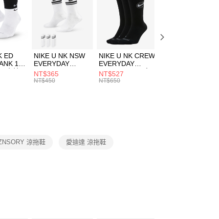
00，滿NT$1,500(含以上)免運費
兒童/青少年｜鞋服6折起
EE先享後付」結帳流程】
方式選擇「AFTEE先享後付」後，將跳轉至「AFTEE先享後
頁面，進行簡訊認證並確認金額後，即可完成結帳。
00，滿NT$1,500(含以上)免運費
成立數日內，您將收到繳費通知簡訊。
費通知簡訊後14天內，點擊此簡訊中的連結，可透過四大超商
市自取
K ED
NIKE U NK NSW
NIKE U NK CREW
NIKE U NK
網路銀行／等多元方式進行付款，方視為交易完成。
ANK 1P
EVERYDAY
EVERYDAY
EVERYDAY LTW
00，滿NT$1,500(含以上)免運費
：結帳手續完成當下不需立刻繳費，但若您需要取消訂單，請聯
 男 中統
ESSENTIAL CR
BBALL 3PR 男女
ANKLE 3PR 男女
NT$365
NT$527
NT$365
的店家。未經商家同意取消之訂單仍視為有效，需透過AFTEE
8104
男女 短統襪
長統襪
踝襪 SX7677010
NT$450
NT$650
NT$450
繳納相關費用。
DX5089103
DA2123010
否成功請以「AFTEE先享後付 」之結帳頁面顯示為準，若有關於
功／繳費後需取消欲退款等相關疑問，請聯繫「AFTEE先享後
援中心」
https://netprotections.freshdesk.com/support/home
項】
恩沛科技股份有限公司提供之「AFTEE先享後付」服務完成之
ZNSORY 涼拖鞋
愛迪達 涼拖鞋
依本服務之必要範圍內提供個人資料，並將交易相關給付款項請
讓予恩沛科技股份有限公司。
個人資料處理事宜，請瀏覽以下網址：
ee.tw/terms/#terms3
年的使用者請事先徵得法定代理人或監護人之同意方可使用
E先享後付」，若未經同意申辦者引起之損失，本公司不負相關責
AFTEE先享後付」時，將依據個別帳號之用戶狀況，依本公司
核予不同之上限額度；若仍有額度不足之情形，本公司將視審查