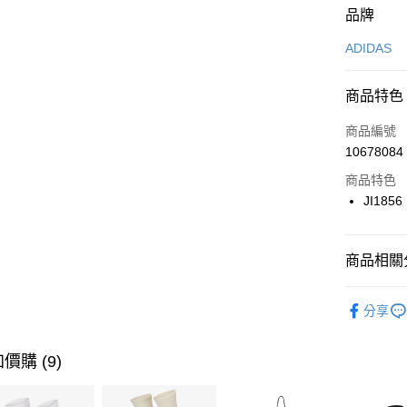
付款方式
品牌
信用卡一
ADIDAS
信用卡分
商品特色
3 期 
商品編號
合作金
LINE Pay
10678084
華南商
Apple Pay
上海商
商品特色
國泰世
JI1856
悠遊付
臺灣中
匯豐（
全盈+PAY
聯邦商
商品相關分
元大商
AFTEE先
玉山商
品牌
AD
相關說明
分享
台新國
【關於「A
男性商品
台灣樂
AFTEE
便利好安
女性商品
運送方式
價購 (9)
１．簡單
２．便利
運動類型
7-11取貨
３．安心