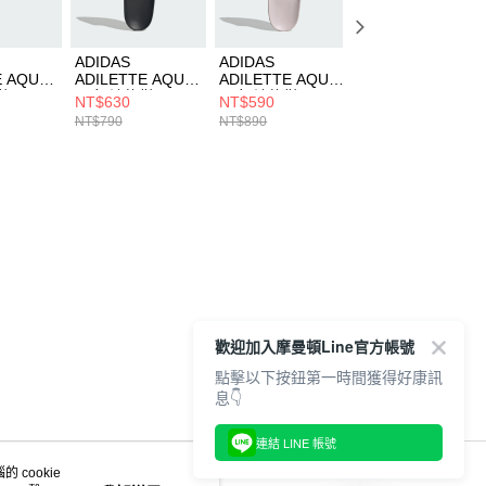
ADIDAS
ADIDAS
ADIDAS
E AQUA
ADILETTE AQUA
ADILETTE AQUA
ADILETTE AQUA
鞋
男女 涼拖鞋
男女 涼拖鞋
男女 涼拖鞋
NT$630
NT$590
NT$630
HQ2449
JQ4719
HQ2448
NT$790
NT$890
NT$790
歡迎加入摩曼頓Line官方帳號
點擊以下按鈕第一時間獲得好康訊
息👇
連結 LINE 帳號
 cookie