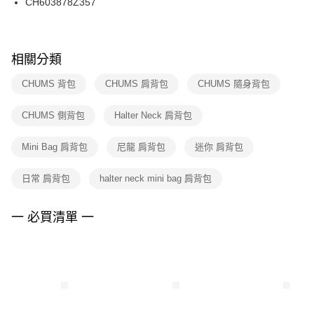
CH603878Z357
每筆NT$100，滿NT$1,500(含以上)免運費
ATM／網路銀行／等多元方式進行付款，方視為交易完成。
※ 請注意：結帳手續完成當下不需立刻繳費，但若您需要取消訂單，請聯絡
購買商品的店家。未經商家同意取消之訂單仍視為有效，需透過AFTEE先享
後付繳納相關費用。
※ 交易是否成功請以「AFTEE先享後付 」之結帳頁面顯示為準，若有關於
相關分類
是否繳費成功／繳費後需取消欲退款等相關疑問，請聯繫「AFTEE先享後付
客戶支援中心」
https://netprotections.freshdesk.com/support/home
CHUMS 背包
CHUMS 肩背包
CHUMS 隨身背包
【注意事項】
CHUMS 側背包
Halter Neck 肩背包
１．透過由恩沛科技股份有限公司提供之「AFTEE先享後付」服務完成之交
易，需依本服務之必要範圍內提供個人資料，並將交易相關給付款項請求債
權轉讓予恩沛科技股份有限公司。
Mini Bag 肩背包
尼龍 肩背包
迷你 肩背包
２．關於個人資料處理事宜，請瀏覽以下網址：
https://aftee.tw/terms/#terms3
日常 肩背包
halter neck mini bag 肩背包
３．未成年的使用者請事先徵得法定代理人或監護人之同意方可使用
「AFTEE先享後付」，若未經同意申辦者引起之損失，本公司不負相關責
任。
一 必買清單 一
４．使用「AFTEE先享後付」時，將依據個別帳號之用戶狀況，依本公司即
時審查核予不同之上限額度；若仍有額度不足之情形，本公司將視審查結果
請求用戶進行身份認證。
５．嚴禁一人註冊多個帳號或使用他人資訊註冊。若發現惡意使用之情形，
恩沛科技股份有限公司將有權停止該用戶之使用額度並採取法律行動。