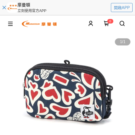
摩曼頓
開啟APP
立刻使用官方APP
0
1
/
1