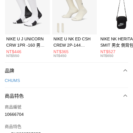
3 期 0 利率 每期
NT$316
21家銀行
合作金庫商業銀行
第一商業銀行
LINE Pay
華南商業銀行
彰化商業銀行
Apple Pay
上海商業儲蓄銀行
台北富邦商業銀行
國泰世華商業銀行
兆豐國際商業銀行
悠遊付
臺灣中小企業銀行
台中商業銀行
NIKE U J UNICORN
NIKE U NK ED CSH
NIKE NK HERIT
匯豐（台灣）商業銀行
華泰商業銀行
CRW 1PR -160 男女
CREW 2P-144
SMIT 男女 側背
全盈+PAY
聯邦商業銀行
遠東國際商業銀行
中統襪 FZ3393100
EMBRDY 男女 短統襪
BA5871010
NT$446
NT$365
NT$527
元大商業銀行
永豐商業銀行
NT$550
NT$450
NT$650
AFTEE先享後付
FZ3073133
玉山商業銀行
星展（台灣）商業銀行
相關說明
台新國際商業銀行
中國信託商業銀行
品牌
【關於「AFTEE先享後付」】
台灣樂天信用卡公司
AFTEE先享後付是「在收到商品之後才付款」的支付方式。 讓您購物簡單
運送方式
CHUMS
便利好安心！
１．簡單：不需註冊會員、不需綁卡、不需儲值。
7-11取貨(快速到店)
２．便利：只要手機號碼，簡訊認證，即可結帳。
商品特色
每筆NT$100，滿NT$1,500(含以上)免運費
３．安心：先確認商品／服務後，再付款。
商品編號
宅配
【「AFTEE先享後付」結帳流程】
１．於結帳方式選擇「AFTEE先享後付」後，將跳轉至「AFTEE先享後付」
10666704
每筆NT$100，滿NT$1,500(含以上)免運費
結帳頁面，進行簡訊認證並確認金額後，即可完成結帳。
２．訂單成立數日內，您將收到繳費通知簡訊。
商品特色
付款後門市自取
３．收到繳費通知簡訊後14天內，點擊此簡訊中的連結，可透過四大超商／