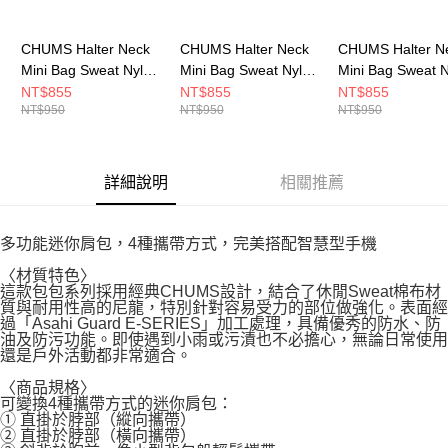
CHUMS Halter Neck
CHUMS Halter Neck
CHUMS Halter N
Mini Bag Sweat Nylon
Mini Bag Sweat Nylon
Mini Bag Sweat 
隨身肩背包
隨身肩背包
隨身肩背包
NT$855
NT$855
NT$855
NT$950
NT$950
NT$950
CH603878K018
CH603878Z356
CH603878N016
詳細說明
相關推薦
多功能迷你肩包，4種攜帶方式，完美搭配智慧型手機
〈材質特色〉
這款包包系列採用經典CHUMS設計，結合了休閒Sweat棉布材
質與耐用性高的尼龍，特別針對容易受力的部位做強化。表面經
過「Asahi Guard E-SERIES」加工處理，具備優秀的防水、防
油及防污功能。即使遇到小雨或污漬也不必擔心，無論日常使用
還是戶外活動都非常適合。
〈商品規格〉
可變換4種攜帶方式的迷你肩包：
① 直掛於脖部（縱向攜帶）
② 直掛於脖部（橫向攜帶）