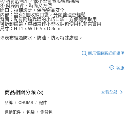
③ 斜背於胸前，像小型背包般輕鬆攜帶
④ 斜跨肩背，時尚又方便
開口：拉鍊設計，保護物品安全
內部：設有2個收納口袋，分類整理更輕鬆
背面：配有附鑰匙環的小巧口袋，方便隨手取用
可拆卸肩帶，單獨當作小型收納包使用也非常實用
尺寸：H 11 x W 16.5 x D 3cm
※表布經過防水、防油、防污特殊處理。
顯示電腦版詳細說明
客服
商品相關分類 (3)
查看全部
品牌
CHUMS
配件
運動配件
包袋
側背包