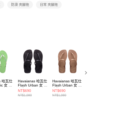
否成功請以「AFTEE先享後付 」之結帳頁面顯示為準，若有關於
拖
防滑 夾腳拖
日常 夾腳拖
功／繳費後需取消欲退款等相關疑問，請聯繫「AFTEE先享後
援中心」
https://netprotections.freshdesk.com/support/home
項】
恩沛科技股份有限公司提供之「AFTEE先享後付」服務完成之
依本服務之必要範圍內提供個人資料，並將交易相關給付款項請
讓予恩沛科技股份有限公司。
個人資料處理事宜，請瀏覽以下網址：
ee.tw/terms/#terms3
年的使用者請事先徵得法定代理人或監護人之同意方可使用
E先享後付」，若未經同意申辦者引起之損失，本公司不負相關責
AFTEE先享後付」時，將依據個別帳號之用戶狀況，依本公司
核予不同之上限額度；若仍有額度不足之情形，本公司將視審查
用戶進行身份認證。
一人註冊多個帳號或使用他人資訊註冊。若發現惡意使用之情
as 哈瓦仕
Havaianas 哈瓦仕
Havaianas 哈瓦仕
Havaianas 哈瓦
科技股份有限公司將有權停止該用戶之使用額度並採取法律行
lic 女 夾
Flash Urban 女 夾
Flash Urban 女 夾
Slim Flatform 女
102-
腳拖 4000039-
腳拖 4000039-
夾腳拖 4144537-
NT$690
NT$690
NT$190
0090W
3581W
5217W
NT$1,080
NT$1,080
NT$1,050