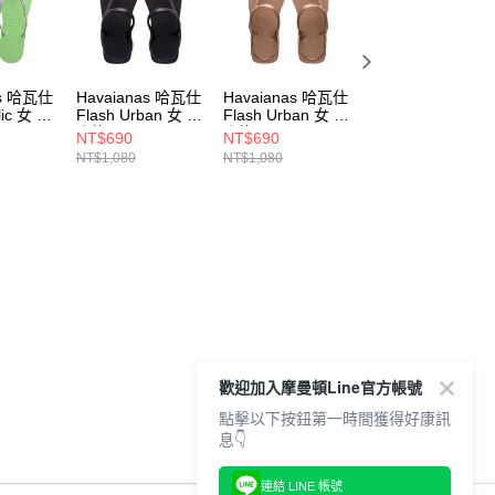
as 哈瓦仕
Havaianas 哈瓦仕
Havaianas 哈瓦仕
Havaianas 哈瓦
lic 女 夾
Flash Urban 女 夾
Flash Urban 女 夾
Slim Flatform 女
102-
腳拖 4000039-
腳拖 4000039-
夾腳拖 4144537-
NT$690
NT$690
NT$190
0090W
3581W
5217W
NT$1,080
NT$1,080
NT$1,050
歡迎加入摩曼頓Line官方帳號
點擊以下按鈕第一時間獲得好康訊
息👇
連結 LINE 帳號