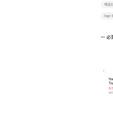
哈瓦
logo
一 必
H
To
夾
NT
0
NT