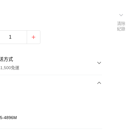
清除
紀錄
送方式
1,500免運
次付款
期付款
0 利率 每期
NT$300
21家銀行
55-4896M
庫商業銀行
第一商業銀行
業銀行
彰化商業銀行