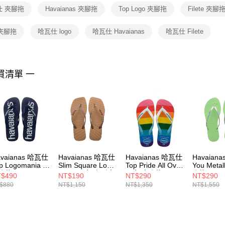
※ 交易是
仕 夾腳拖
Havaianas 夾腳拖
Top Logo 夾腳拖
Filete 夾腳
是否繳費成
付客戶支
 夾腳拖
哈瓦仕 logo
哈瓦仕 Havaianas
哈瓦仕 Filete
【注意事
１．透過由
交易，需
求債權轉
買清單 一
２．關於
https://aft
３．未成
「AFTE
任。
４．使用「
即時審查
結果請求
５．嚴禁
avaianas 哈瓦仕
Havaianas 哈瓦仕
Havaianas 哈瓦仕
Havaian
形，恩沛
p Logomania 男
Slim Square Logo
Top Pride All Over
You Metal
動。
腳拖 4144264-
Metallic 女 方形夾
男女 夾腳拖
腳拖 4135
$490
NT$190
NT$290
NT$290
555M
腳拖 4148257-
4145742-0031U
1822W
$880
NT$1,150
NT$1,350
NT$1,550
3581W