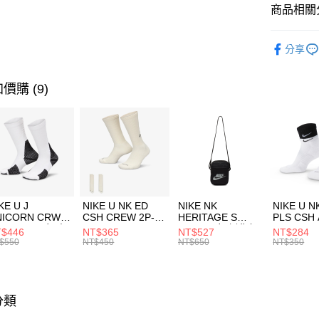
Apple Pay
上海商
商品相關分
國泰世
悠遊付
品牌
Ha
臺灣中
分享
匯豐（
男性商品
全盈+PAY
聯邦商
元大商
運動類型
價購 (9)
AFTEE先
玉山商
相關說明
促銷活動
台新國
【關於「A
台灣樂
AFTEE
便利好安
運送方式
１．簡單
２．便利
7-11取貨
３．安心
每筆NT$1
KE U J
NIKE U NK ED
NIKE NK
NIKE U N
【「AFT
NICORN CRW
CSH CREW 2P-
HERITAGE S
PLS CSH 
宅配
１．於結帳
R -160 男女 中
144 EMBRDY 男
SMIT 男女 側背包
144 DBL
$446
NT$365
NT$527
NT$284
付」結帳
每筆NT$1
襪 FZ3393100
女 短統襪
BA5871010
襪 DH405
$550
NT$450
NT$650
NT$350
２．訂單
FZ3073133
３．收到繳
付款後門
／ATM／
每筆NT$1
※ 請注意
絡購買商品
分類
先享後付