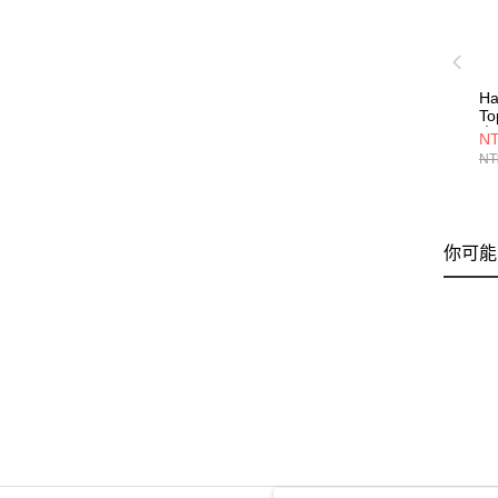
H
To
夾
NT
0
NT
你可能