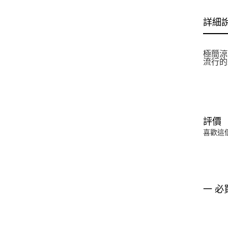
詳細
極簡涼鞋
流行的
評價
喜歡這
一 必