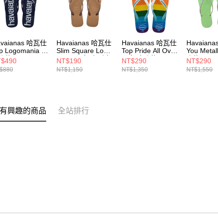
avaianas 哈瓦仕
Havaianas 哈瓦仕
Havaianas 哈瓦仕
Havaian
p Logomania 男
Slim Square Logo
Top Pride All Over
You Metal
腳拖 4144264-
Metallic 女 方形夾
男女 夾腳拖
腳拖 4135
$490
NT$190
NT$290
NT$290
555M
腳拖 4148257-
4145742-0031U
1822W
$880
NT$1,150
NT$1,350
NT$1,550
3581W
有興趣的商品
全站排行