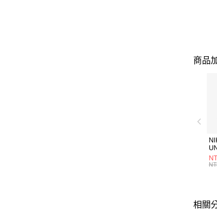
商品加
NI
U
1P
NT
統
NT
相關