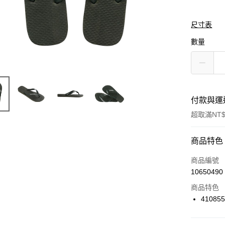
尺寸表
數量
付款與運
超取滿NT$
付款方式
商品特色
信用卡一
商品編號
10650490
信用卡分
商品特色
3 期 
41085
合作金
LINE Pay
華南商