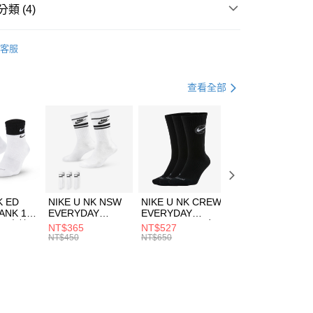
業儲蓄銀行
台北富邦商業銀行
類 (4)
華商業銀行
兆豐國際商業銀行
vaianas 哈瓦仕
小企業銀行
台中商業銀行
客服
台灣）商業銀行
華泰商業銀行
鞋類
涼拖鞋
業銀行
遠東國際商業銀行
業銀行
永豐商業銀行
休閒戶外
涼拖鞋
享後付
查看全部
業銀行
星展（台灣）商業銀行
今夏必備｜涼拖鞋7折起
際商業銀行
中國信託商業銀行
FTEE先享後付」】
天信用卡公司
先享後付是「在收到商品之後才付款」的支付方式。 讓您購物簡單
心！
：不需註冊會員、不需綁卡、不需儲值。
：只要手機號碼，簡訊認證，即可結帳。
(快速到店)
：先確認商品／服務後，再付款。
00，滿NT$1,500(含以上)免運費
K ED
NIKE U NK NSW
NIKE U NK CREW
NIKE U NK
EE先享後付」結帳流程】
ANK 1P
EVERYDAY
EVERYDAY
EVERYDAY LTW
方式選擇「AFTEE先享後付」後，將跳轉至「AFTEE先享後
 男 中統
ESSENTIAL CR
BBALL 3PR 男女
ANKLE 3PR 男女
NT$365
NT$527
NT$365
頁面，進行簡訊認證並確認金額後，即可完成結帳。
00，滿NT$1,500(含以上)免運費
8104
男女 短統襪
長統襪
踝襪 SX7677010
NT$450
NT$650
NT$450
成立數日內，您將收到繳費通知簡訊。
DX5089103
DA2123010
費通知簡訊後14天內，點擊此簡訊中的連結，可透過四大超商
市自取
網路銀行／等多元方式進行付款，方視為交易完成。
00，滿NT$1,500(含以上)免運費
：結帳手續完成當下不需立刻繳費，但若您需要取消訂單，請聯
的店家。未經商家同意取消之訂單仍視為有效，需透過AFTEE
繳納相關費用。