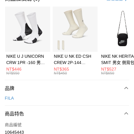
信用卡分期付款
3 期 0 利率 每期
NT$293
21家銀行
合作金庫商業銀行
第一商業銀行
LINE Pay
華南商業銀行
彰化商業銀行
Apple Pay
上海商業儲蓄銀行
台北富邦商業銀行
國泰世華商業銀行
兆豐國際商業銀行
悠遊付
臺灣中小企業銀行
台中商業銀行
NIKE U J UNICORN
NIKE U NK ED CSH
NIKE NK HERIT
匯豐（台灣）商業銀行
華泰商業銀行
CRW 1PR -160 男女
CREW 2P-144
SMIT 男女 側背
全盈+PAY
聯邦商業銀行
遠東國際商業銀行
中統襪 FZ3393100
EMBRDY 男女 短統襪
BA5871010
NT$446
NT$365
NT$527
元大商業銀行
永豐商業銀行
NT$550
NT$450
NT$650
AFTEE先享後付
FZ3073133
玉山商業銀行
星展（台灣）商業銀行
相關說明
台新國際商業銀行
中國信託商業銀行
品牌
【關於「AFTEE先享後付」】
台灣樂天信用卡公司
AFTEE先享後付是「在收到商品之後才付款」的支付方式。 讓您購物簡單
運送方式
FILA
便利好安心！
１．簡單：不需註冊會員、不需綁卡、不需儲值。
7-11取貨(快速到店)
２．便利：只要手機號碼，簡訊認證，即可結帳。
商品特色
每筆NT$100，滿NT$1,500(含以上)免運費
３．安心：先確認商品／服務後，再付款。
商品編號
宅配
【「AFTEE先享後付」結帳流程】
１．於結帳方式選擇「AFTEE先享後付」後，將跳轉至「AFTEE先享後付」
10645443
每筆NT$100，滿NT$1,500(含以上)免運費