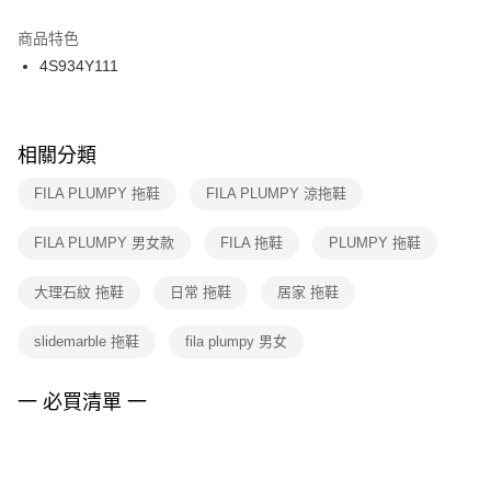
結帳頁面，進行簡訊認證並確認金額後，即可完成結帳。
２．訂單成立數日內，您將收到繳費通知簡訊。
商品特色
付款後門市自取
３．收到繳費通知簡訊後14天內，點擊此簡訊中的連結，可透過四大超商／
4S934Y111
每筆NT$100，滿NT$1,500(含以上)免運費
ATM／網路銀行／等多元方式進行付款，方視為交易完成。
※ 請注意：結帳手續完成當下不需立刻繳費，但若您需要取消訂單，請聯絡
購買商品的店家。未經商家同意取消之訂單仍視為有效，需透過AFTEE先享
後付繳納相關費用。
※ 交易是否成功請以「AFTEE先享後付 」之結帳頁面顯示為準，若有關於
相關分類
是否繳費成功／繳費後需取消欲退款等相關疑問，請聯繫「AFTEE先享後付
客戶支援中心」
https://netprotections.freshdesk.com/support/home
FILA PLUMPY 拖鞋
FILA PLUMPY 涼拖鞋
【注意事項】
FILA PLUMPY 男女款
FILA 拖鞋
PLUMPY 拖鞋
１．透過由恩沛科技股份有限公司提供之「AFTEE先享後付」服務完成之交
易，需依本服務之必要範圍內提供個人資料，並將交易相關給付款項請求債
權轉讓予恩沛科技股份有限公司。
大理石紋 拖鞋
日常 拖鞋
居家 拖鞋
２．關於個人資料處理事宜，請瀏覽以下網址：
https://aftee.tw/terms/#terms3
slidemarble 拖鞋
fila plumpy 男女
３．未成年的使用者請事先徵得法定代理人或監護人之同意方可使用
「AFTEE先享後付」，若未經同意申辦者引起之損失，本公司不負相關責
任。
一 必買清單 一
４．使用「AFTEE先享後付」時，將依據個別帳號之用戶狀況，依本公司即
時審查核予不同之上限額度；若仍有額度不足之情形，本公司將視審查結果
請求用戶進行身份認證。
５．嚴禁一人註冊多個帳號或使用他人資訊註冊。若發現惡意使用之情形，
恩沛科技股份有限公司將有權停止該用戶之使用額度並採取法律行動。