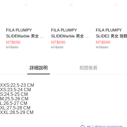
FILA PLUMPY
FILA PLUMPY
FILA PLUMPY
SLIDEMarble 男女 拖
SLIDEMarble 男女 拖
SLIDE2 男女 拖鞋
鞋 4-S934Y-333
鞋 4-S934Y-555
S334Y-555
NT$690
NT$690
NT$690
NT$880
NT$880
NT$880
詳細說明
相關推薦
XXS:22.5-23 CM
XS:23.5-24 CM
S:24.5-25 CM
M:25.5-26 CM
L:26.5-27 CM
XL:27.5-28 CM
XXL:28.5-29 CM