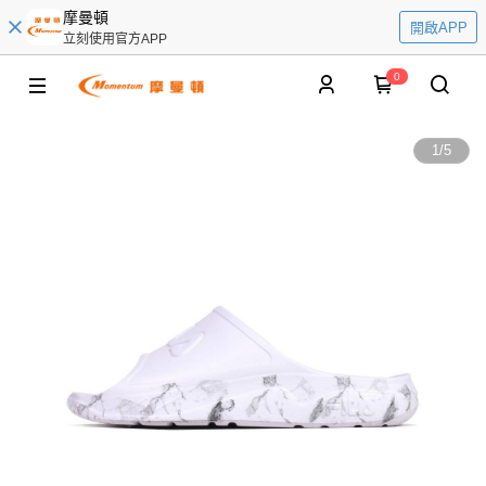
摩曼頓
開啟APP
立刻使用官方APP
0
1
/
5