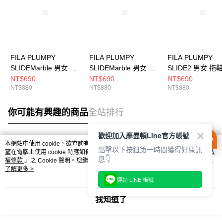
FILA PLUMPY
FILA PLUMPY
FILA PLUMPY
SLIDEMarble 男女 拖
SLIDEMarble 男女 拖
SLIDE2 男女 拖鞋
鞋 4-S934Y-333
鞋 4-S934Y-555
S334Y-555
NT$690
NT$690
NT$690
NT$880
NT$880
NT$880
你可能有興趣的商品
全站排行
歡迎加入摩曼頓Line官方帳號
本網站中使用 cookie，欲查詢有關本網站使用 cookie 方式之詳情，及若您不希
點擊以下按鈕第一時間獲得好康訊
熱門標籤
望在電腦上使用 cookie 時應如何變更電腦的 cookie 設定，請參閱本網站「
隱私
息👇
權條款
」之 Cookie 聲明。您繼續使用本網站即表示您同意本公司得按本網站使
用條款之 Cookie 聲明使用 cookie。
了解更多 >
連結 LINE 帳號
我知道了