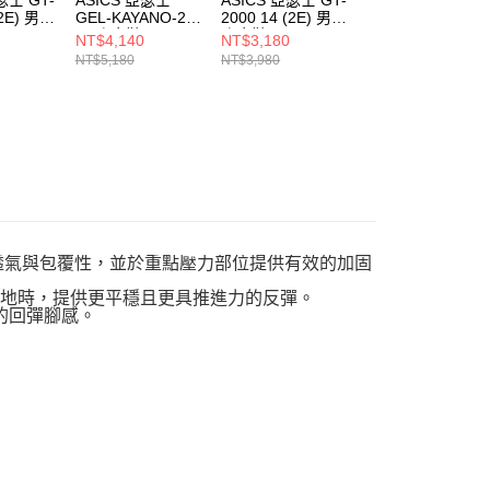
(2E) 男
GEL-KAYANO-2E
2000 14 (2E) 男
2000 14 (D) 女 跑
男 跑步鞋
跑步鞋
步鞋
NT$4,140
NT$3,180
NT$3,180
001
1011C051002
1011C055403
1012B842001
NT$5,180
NT$3,980
NT$3,980
，兼具高透氣與包覆性，並於重點壓力部位提供有效的加固
離地時，提供更平穩且更具推進力的反彈。
敏的回彈腳感。