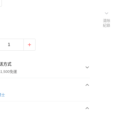
清除
紀錄
送方式
1,500免運
次付款
亞瑟士
期付款
0 利率 每期
NT$1,593
21家銀行