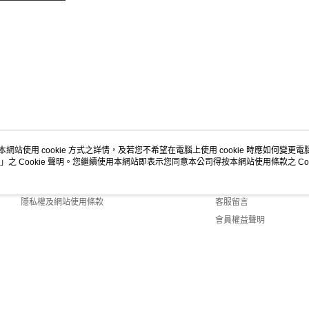
本網站使用 cookie 方式之詳情，及若您不希望在電腦上使用 cookie 時應如何變更電腦的
」之 Cookie 聲明。您繼續使用本網站即表示您同意本公司得按本網站使用條款之 Coo
關於我們
客服資訊
商店簡介
購物說明
隱私權及網站使用條款
客服留言
會員權益聲明
聯絡我們
Default (TW)