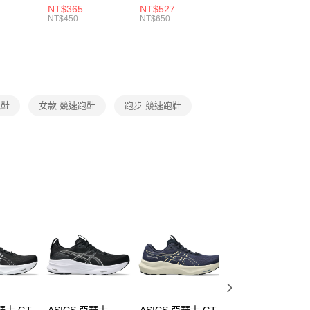
 男 中統
ESSENTIAL CR
BBALL 3PR 男女
ANKLE 3PR 男女
NT$365
NT$527
NT$365
的店家。未經商家同意取消之訂單仍視為有效，需透過AFTEE
8104
男女 短統襪
長統襪
踝襪 SX7677010
NT$450
NT$650
NT$450
繳納相關費用。
DX5089103
DA2123010
否成功請以「AFTEE先享後付 」之結帳頁面顯示為準，若有關於
功／繳費後需取消欲退款等相關疑問，請聯繫「AFTEE先享後
援中心」
https://netprotections.freshdesk.com/support/home
項】
恩沛科技股份有限公司提供之「AFTEE先享後付」服務完成之
跑鞋
女款 競速跑鞋
跑步 競速跑鞋
依本服務之必要範圍內提供個人資料，並將交易相關給付款項請
讓予恩沛科技股份有限公司。
個人資料處理事宜，請瀏覽以下網址：
ee.tw/terms/#terms3
年的使用者請事先徵得法定代理人或監護人之同意方可使用
E先享後付」，若未經同意申辦者引起之損失，本公司不負相關責
AFTEE先享後付」時，將依據個別帳號之用戶狀況，依本公司
核予不同之上限額度；若仍有額度不足之情形，本公司將視審查
用戶進行身份認證。
一人註冊多個帳號或使用他人資訊註冊。若發現惡意使用之情
科技股份有限公司將有權停止該用戶之使用額度並採取法律行
瑟士 GT-
ASICS 亞瑟士
ASICS 亞瑟士 GT-
ASICS 亞瑟士 GT