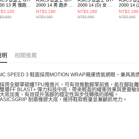
000 13 男 慢跑鞋
2000 14 男 跑步鞋
2000 14 (D) 女 跑
2000 14 
11B861004
1011C056020
步鞋
跑步鞋
$3,100
NT$3,180
NT$3,180
NT$3,180
1012B842700
1011C055
$3,880
NT$3,980
NT$3,980
NT$3,980
說明
相關推薦
GIC SPEED 3 鞋面採用MOTION WRAP親膚透氣網眼
採用全腳掌碳纖TPU推進片，可有效推動腳掌前進，能在腳趾
雙層FF BLAST+ 彈力科技中底，帶來輕盈的緩衝效果與更靈
大底加寬，有效提升落腳的穩定性與步伐轉換的順暢。
ASICSGRIP 耐磨橡膠大底，維持鞋款輕量並兼顧抓地力。