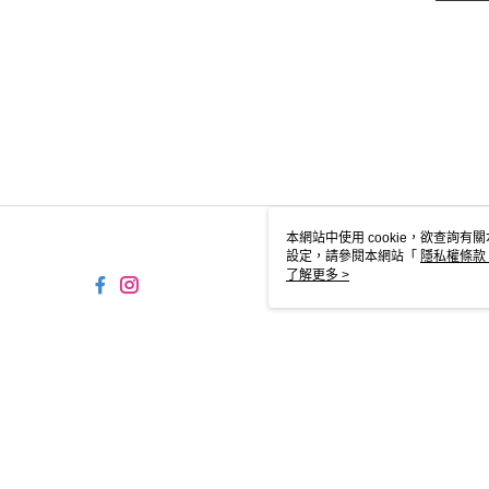
本網站中使用 cookie，欲查詢有關
設定，請參閱本網站「
隱私權條款
使用 cookie。
了解更多 >
TW-MWG1-67-247 Web2.0 
© 2026 by 摩曼頓企業股份有限公司