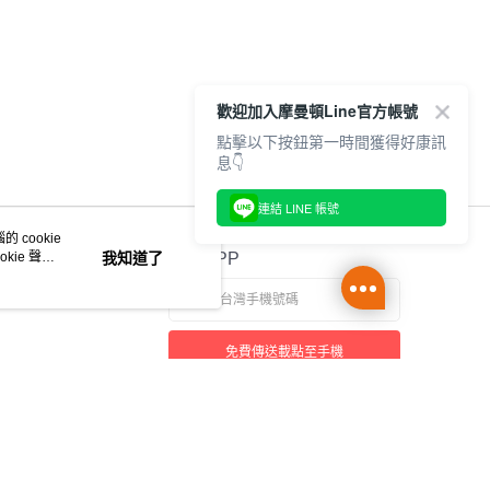
歡迎加入摩曼頓Line官方帳號
點擊以下按鈕第一時間獲得好康訊
息👇
連結 LINE 帳號
 cookie
kie 聲明
我知道了
官方APP
免費傳送載點至手機
本站最佳瀏覽環境請使用 Google Chrome、Firefox 或 Edge 以上版本