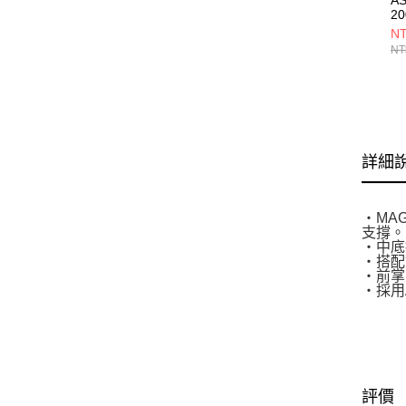
2
10
NT
NT
詳細
‧MA
支撐。
‧中底
‧搭配
‧前掌
‧採用
評價