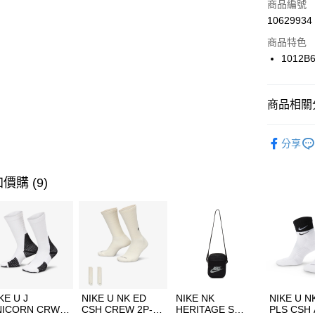
商品編號
合作金
LINE Pay
10629934
華南商
Apple Pay
上海商
商品特色
國泰世
1012B
悠遊付
臺灣中
匯豐（
全盈+PAY
聯邦商
商品相關分
元大商
AFTEE先
玉山商
品牌
AS
相關說明
分享
台新國
【關於「A
女性商品
台灣樂
AFTEE
便利好安
運動類型
運送方式
價購 (9)
１．簡單
２．便利
7-11取貨
３．安心
每筆NT$1
【「AFT
宅配
１．於結帳
付」結帳
每筆NT$1
２．訂單
３．收到繳
付款後門
KE U J
NIKE U NK ED
NIKE NK
NIKE U N
／ATM／
NICORN CRW
CSH CREW 2P-
HERITAGE S
PLS CSH 
每筆NT$1
※ 請注意