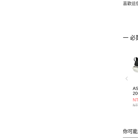
喜歡這
一 必
A
2
10
NT
NT
你可能