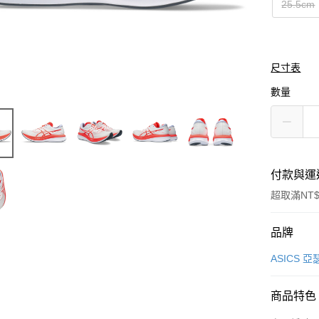
25.5cm
尺寸表
數量
付款與運
超取滿NT$
付款方式
品牌
信用卡一
ASICS 
信用卡分
商品特色
3 期 