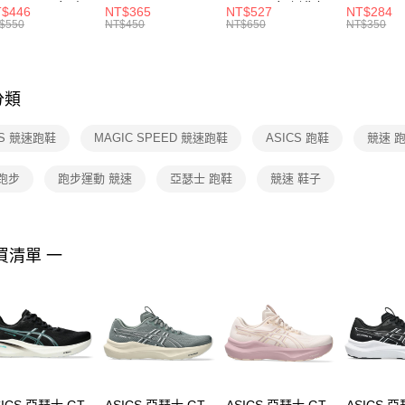
R -160 男女 中
144 EMBRDY 男
SMIT 男女 側背包
144 DBL
$446
NT$365
NT$527
NT$284
絡購買商品
襪 FZ3393100
女 短統襪
BA5871010
襪 DH405
$550
NT$450
NT$650
NT$350
先享後付
FZ3073133
※ 交易是
是否繳費成
付客戶支
分類
【注意事
１．透過由
CS 競速跑鞋
MAGIC SPEED 競速跑鞋
ASICS 跑鞋
競速 
交易，需
求債權轉
２．關於
跑步
跑步運動 競速
亞瑟士 跑鞋
競速 鞋子
https://aft
３．未成
「AFTE
任。
買清單 一
４．使用「
即時審查
結果請求
５．嚴禁
形，恩沛
動。
SICS 亞瑟士 GT-
ASICS 亞瑟士 GT-
ASICS 亞瑟士 GT-
ASICS 亞