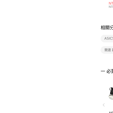
1P
NT
統
NT
相關
ASI
競速 
一 必
A