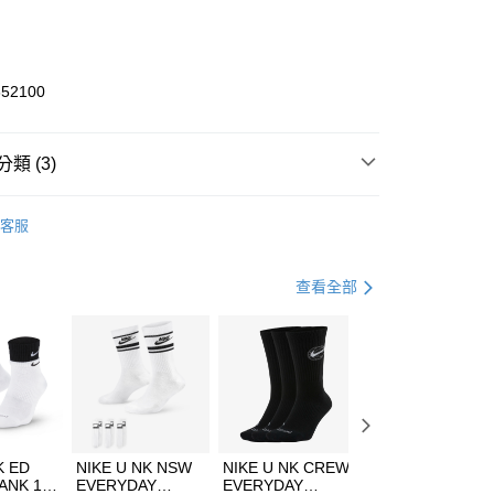
庫商業銀行
第一商業銀行
業銀行
彰化商業銀行
業儲蓄銀行
台北富邦商業銀行
華商業銀行
兆豐國際商業銀行
652100
小企業銀行
台中商業銀行
台灣）商業銀行
華泰商業銀行
業銀行
遠東國際商業銀行
類 (3)
業銀行
永豐商業銀行
享後付
業銀行
星展（台灣）商業銀行
ICS
客服
際商業銀行
中國信託商業銀行
FTEE先享後付」】
鞋類
跑步鞋/慢跑鞋
天信用卡公司
先享後付是「在收到商品之後才付款」的支付方式。 讓您購物簡單
心！
跑步訓練
鞋
查看全部
：不需註冊會員、不需綁卡、不需儲值。
：只要手機號碼，簡訊認證，即可結帳。
(快速到店)
：先確認商品／服務後，再付款。
00，滿NT$1,500(含以上)免運費
EE先享後付」結帳流程】
方式選擇「AFTEE先享後付」後，將跳轉至「AFTEE先享後
頁面，進行簡訊認證並確認金額後，即可完成結帳。
00，滿NT$1,500(含以上)免運費
成立數日內，您將收到繳費通知簡訊。
費通知簡訊後14天內，點擊此簡訊中的連結，可透過四大超商
市自取
K ED
NIKE U NK NSW
NIKE U NK CREW
NIKE U NK
網路銀行／等多元方式進行付款，方視為交易完成。
ANK 1P
EVERYDAY
EVERYDAY
EVERYDAY LTW
00，滿NT$1,500(含以上)免運費
：結帳手續完成當下不需立刻繳費，但若您需要取消訂單，請聯