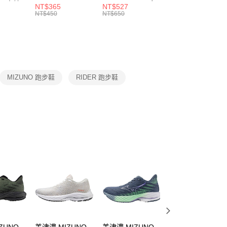
 男 中統
ESSENTIAL CR
BBALL 3PR 男女
ANKLE 3PR 男女
NT$365
NT$527
NT$365
的店家。未經商家同意取消之訂單仍視為有效，需透過AFTEE
8104
男女 短統襪
長統襪
踝襪 SX7677010
NT$450
NT$650
NT$450
繳納相關費用。
DX5089103
DA2123010
否成功請以「AFTEE先享後付 」之結帳頁面顯示為準，若有關於
功／繳費後需取消欲退款等相關疑問，請聯繫「AFTEE先享後
援中心」
https://netprotections.freshdesk.com/support/home
項】
恩沛科技股份有限公司提供之「AFTEE先享後付」服務完成之
MIZUNO 跑步鞋
RIDER 跑步鞋
依本服務之必要範圍內提供個人資料，並將交易相關給付款項請
讓予恩沛科技股份有限公司。
個人資料處理事宜，請瀏覽以下網址：
ee.tw/terms/#terms3
年的使用者請事先徵得法定代理人或監護人之同意方可使用
E先享後付」，若未經同意申辦者引起之損失，本公司不負相關責
AFTEE先享後付」時，將依據個別帳號之用戶狀況，依本公司
核予不同之上限額度；若仍有額度不足之情形，本公司將視審查
用戶進行身份認證。
一人註冊多個帳號或使用他人資訊註冊。若發現惡意使用之情
科技股份有限公司將有權停止該用戶之使用額度並採取法律行
ZUNO
美津濃 MIZUNO
美津濃 MIZUNO
美津濃 MIZUNO