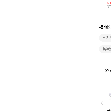
1P
NT
統
NT
相關
MIZ
美津
一 必
美