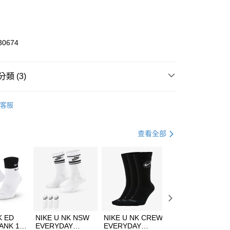
庫商業銀行
第一商業銀行
業銀行
彰化商業銀行
業儲蓄銀行
台北富邦商業銀行
華商業銀行
兆豐國際商業銀行
30674
小企業銀行
台中商業銀行
台灣）商業銀行
華泰商業銀行
業銀行
遠東國際商業銀行
類 (3)
業銀行
永豐商業銀行
享後付
業銀行
星展（台灣）商業銀行
ZUNO
客服
際商業銀行
中國信託商業銀行
FTEE先享後付」】
鞋類
跑步鞋/慢跑鞋
天信用卡公司
先享後付是「在收到商品之後才付款」的支付方式。 讓您購物簡單
心！
跑步訓練
鞋
查看全部
：不需註冊會員、不需綁卡、不需儲值。
：只要手機號碼，簡訊認證，即可結帳。
(快速到店)
：先確認商品／服務後，再付款。
00，滿NT$1,500(含以上)免運費
EE先享後付」結帳流程】
方式選擇「AFTEE先享後付」後，將跳轉至「AFTEE先享後
頁面，進行簡訊認證並確認金額後，即可完成結帳。
00，滿NT$1,500(含以上)免運費
成立數日內，您將收到繳費通知簡訊。
費通知簡訊後14天內，點擊此簡訊中的連結，可透過四大超商
市自取
K ED
NIKE U NK NSW
NIKE U NK CREW
NIKE U NK
網路銀行／等多元方式進行付款，方視為交易完成。
ANK 1P
EVERYDAY
EVERYDAY
EVERYDAY LTW
00，滿NT$1,500(含以上)免運費
：結帳手續完成當下不需立刻繳費，但若您需要取消訂單，請聯