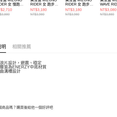
IDER 女 慢跑鞋
RIDER 女 跑步鞋
RIDER 女 跑步鞋
WAVE RID
GD240623
J1GD250622
J1GD250323
2E 男 慢
$2,710
NT$3,180
NT$3,180
NT$3,080
J1GC240
$3,880
NT$3,980
NT$3,980
NT$3,880
說明
相關推薦
浪片設計，避震、穩定
層皆為ENERZY中底材質
曲溝槽設計
個商品嗎？購買後給他一個好評吧