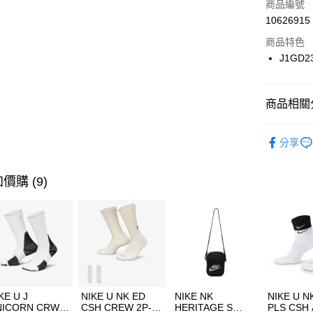
商品編號
合作金
LINE Pay
10626915
華南商
Apple Pay
上海商
商品特色
國泰世
J1GD2
悠遊付
臺灣中
匯豐（
全盈+PAY
聯邦商
商品相關分
元大商
AFTEE先
玉山商
品牌
MI
相關說明
分享
台新國
【關於「A
女性商品
台灣樂
AFTEE
便利好安
運動類型
運送方式
價購 (9)
１．簡單
２．便利
7-11取貨
３．安心
每筆NT$1
【「AFT
宅配
１．於結帳
付」結帳
每筆NT$1
２．訂單
３．收到繳
付款後門
KE U J
NIKE U NK ED
NIKE NK
NIKE U N
／ATM／
NICORN CRW
CSH CREW 2P-
HERITAGE S
PLS CSH 
每筆NT$1
※ 請注意