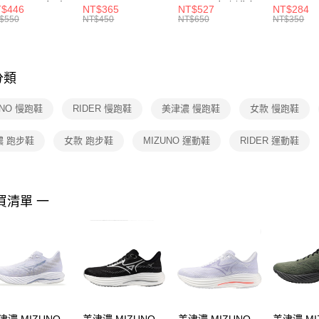
R -160 男女 中
144 EMBRDY 男
SMIT 男女 側背包
144 DBL
$446
NT$365
NT$527
NT$284
絡購買商品
襪 FZ3393100
女 短統襪
BA5871010
襪 DH405
$550
NT$450
NT$650
NT$350
先享後付
FZ3073133
※ 交易是
是否繳費成
付客戶支
分類
【注意事
１．透過由
UNO 慢跑鞋
RIDER 慢跑鞋
美津濃 慢跑鞋
女款 慢跑鞋
交易，需
求債權轉
２．關於
濃 跑步鞋
女款 跑步鞋
MIZUNO 運動鞋
RIDER 運動鞋
https://aft
３．未成
「AFTE
任。
買清單 一
４．使用「
即時審查
結果請求
５．嚴禁
形，恩沛
動。
津濃 MIZUNO
美津濃 MIZUNO
美津濃 MIZUNO
美津濃 MI