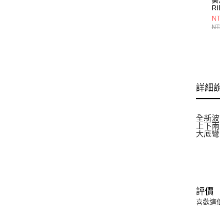
R
J1
NT
NT
詳細
全新波
上下兩
大底彎
評價
喜歡這