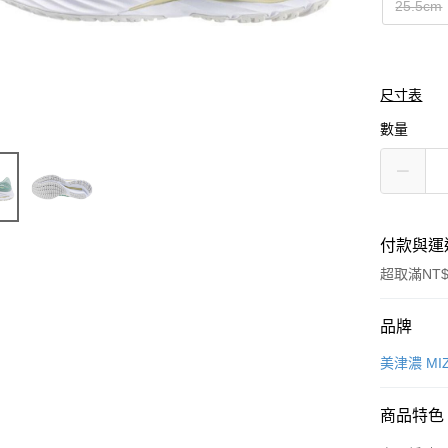
25.5cm
尺寸表
數量
付款與運
超取滿NT$
付款方式
品牌
信用卡一
美津濃 MI
信用卡分
商品特色
3 期 