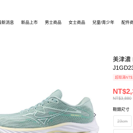
最新消息
新品上市
男士商品
女士商品
兒童/青少年
配件
美津濃 
J1GD2
超取滿NT$
NT$2,
NT$3,880
鞋類尺寸
23cm