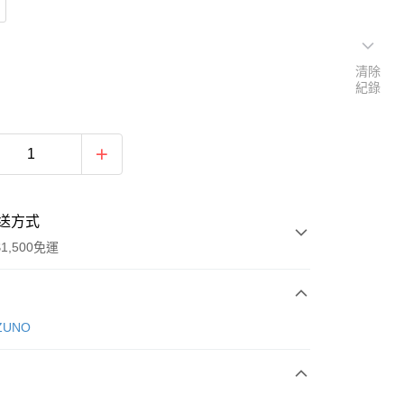
清除
紀錄
送方式
1,500免運
次付款
ZUNO
期付款
0 利率 每期
NT$1,293
21家銀行