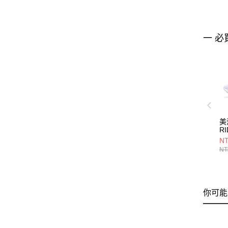
一 必
美
R
J1
NT
NT
你可能