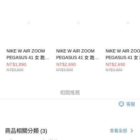
請求用戶進行身份認證。
５．嚴禁一人註冊多個帳號或使用他人資訊註冊。若發現惡意使用之情形，
恩沛科技股份有限公司將有權停止該用戶之使用額度並採取法律行動。
NIKE W AIR ZOOM
NIKE W AIR ZOOM
NIKE W AIR ZO
PEGASUS 41 女 跑步
PEGASUS 41 女 跑步
PEGASUS 41 女
鞋 FD2723107
鞋 FD2723404
鞋 FD2723120
NT$1,890
NT$2,690
NT$2,690
NT$3,800
NT$3,800
NT$3,800
相關推薦
客服
商品相關分類 (3)
查看全部