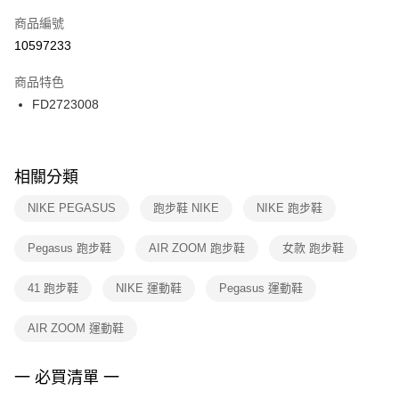
商品編號
宅配
【「AFTEE先享後付」結帳流程】
１．於結帳方式選擇「AFTEE先享後付」後，將跳轉至「AFTEE先享後付」
10597233
每筆NT$100，滿NT$1,500(含以上)免運費
結帳頁面，進行簡訊認證並確認金額後，即可完成結帳。
２．訂單成立數日內，您將收到繳費通知簡訊。
商品特色
付款後門市自取
３．收到繳費通知簡訊後14天內，點擊此簡訊中的連結，可透過四大超商／
FD2723008
每筆NT$100，滿NT$1,500(含以上)免運費
ATM／網路銀行／等多元方式進行付款，方視為交易完成。
※ 請注意：結帳手續完成當下不需立刻繳費，但若您需要取消訂單，請聯絡
購買商品的店家。未經商家同意取消之訂單仍視為有效，需透過AFTEE先享
後付繳納相關費用。
※ 交易是否成功請以「AFTEE先享後付 」之結帳頁面顯示為準，若有關於
相關分類
是否繳費成功／繳費後需取消欲退款等相關疑問，請聯繫「AFTEE先享後付
客戶支援中心」
https://netprotections.freshdesk.com/support/home
NIKE PEGASUS
跑步鞋 NIKE
NIKE 跑步鞋
【注意事項】
Pegasus 跑步鞋
AIR ZOOM 跑步鞋
女款 跑步鞋
１．透過由恩沛科技股份有限公司提供之「AFTEE先享後付」服務完成之交
易，需依本服務之必要範圍內提供個人資料，並將交易相關給付款項請求債
權轉讓予恩沛科技股份有限公司。
41 跑步鞋
NIKE 運動鞋
Pegasus 運動鞋
２．關於個人資料處理事宜，請瀏覽以下網址：
https://aftee.tw/terms/#terms3
AIR ZOOM 運動鞋
３．未成年的使用者請事先徵得法定代理人或監護人之同意方可使用
「AFTEE先享後付」，若未經同意申辦者引起之損失，本公司不負相關責
任。
一 必買清單 一
４．使用「AFTEE先享後付」時，將依據個別帳號之用戶狀況，依本公司即
時審查核予不同之上限額度；若仍有額度不足之情形，本公司將視審查結果