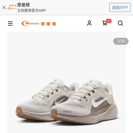
摩曼頓
開啟APP
立刻使用官方APP
0
1
/
10