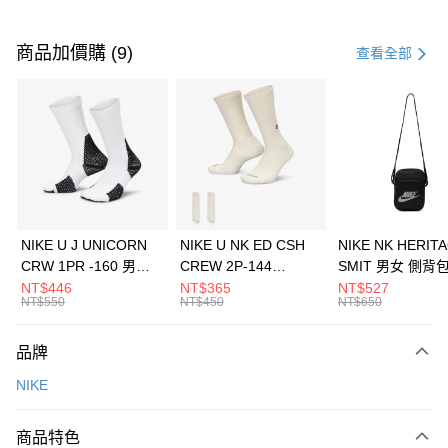
付款方式
信用卡一次付款
商品加價購 (9)
查看全部
信用卡分期付款
3 期 0 利率 每期
NT$1,266
21家銀行
合作金庫商業銀行
第一商業銀行
LINE Pay
華南商業銀行
彰化商業銀行
Apple Pay
上海商業儲蓄銀行
台北富邦商業銀行
國泰世華商業銀行
兆豐國際商業銀行
悠遊付
臺灣中小企業銀行
台中商業銀行
NIKE U J UNICORN
NIKE U NK ED CSH
NIKE NK HERIT
匯豐（台灣）商業銀行
華泰商業銀行
CRW 1PR -160 男女
CREW 2P-144
SMIT 男女 側背
全盈+PAY
聯邦商業銀行
遠東國際商業銀行
中統襪 FZ3393100
EMBRDY 男女 短統襪
BA5871010
NT$446
NT$365
NT$527
元大商業銀行
永豐商業銀行
NT$550
NT$450
NT$650
AFTEE先享後付
FZ3073133
玉山商業銀行
星展（台灣）商業銀行
相關說明
台新國際商業銀行
中國信託商業銀行
品牌
【關於「AFTEE先享後付」】
台灣樂天信用卡公司
AFTEE先享後付是「在收到商品之後才付款」的支付方式。 讓您購物簡單
運送方式
NIKE
便利好安心！
１．簡單：不需註冊會員、不需綁卡、不需儲值。
7-11取貨(快速到店)
２．便利：只要手機號碼，簡訊認證，即可結帳。
商品特色
每筆NT$100，滿NT$1,500(含以上)免運費
３．安心：先確認商品／服務後，再付款。