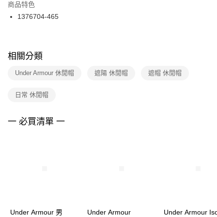
２．訂單成立數日內，您將收到繳費通知簡訊。
商品特色
付款後門市自取
３．收到繳費通知簡訊後14天內，點擊此簡訊中的連結，可透過四大超商／
1376704-465
每筆NT$100，滿NT$1,500(含以上)免運費
ATM／網路銀行／等多元方式進行付款，方視為交易完成。
※ 請注意：結帳手續完成當下不需立刻繳費，但若您需要取消訂單，請聯絡
購買商品的店家。未經商家同意取消之訂單仍視為有效，需透過AFTEE先享
後付繳納相關費用。
※ 交易是否成功請以「AFTEE先享後付 」之結帳頁面顯示為準，若有關於
相關分類
是否繳費成功／繳費後需取消欲退款等相關疑問，請聯繫「AFTEE先享後付
客戶支援中心」
https://netprotections.freshdesk.com/support/home
Under Armour 休閒帽
遮陽 休閒帽
遮帽 休閒帽
【注意事項】
日常 休閒帽
１．透過由恩沛科技股份有限公司提供之「AFTEE先享後付」服務完成之交
易，需依本服務之必要範圍內提供個人資料，並將交易相關給付款項請求債
權轉讓予恩沛科技股份有限公司。
一 必買清單 一
２．關於個人資料處理事宜，請瀏覽以下網址：
https://aftee.tw/terms/#terms3
３．未成年的使用者請事先徵得法定代理人或監護人之同意方可使用
「AFTEE先享後付」，若未經同意申辦者引起之損失，本公司不負相關責
任。
４．使用「AFTEE先享後付」時，將依據個別帳號之用戶狀況，依本公司即
時審查核予不同之上限額度；若仍有額度不足之情形，本公司將視審查結果
請求用戶進行身份認證。
５．嚴禁一人註冊多個帳號或使用他人資訊註冊。若發現惡意使用之情形，
恩沛科技股份有限公司將有權停止該用戶之使用額度並採取法律行動。
Under Armour 男
Under Armour
Under Armour Iso-