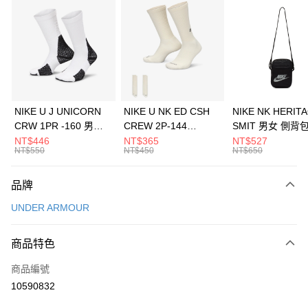
信用卡分期付款
3 期 0 利率 每期
NT$426
21家銀行
合作金庫商業銀行
第一商業銀行
LINE Pay
華南商業銀行
彰化商業銀行
Apple Pay
上海商業儲蓄銀行
台北富邦商業銀行
國泰世華商業銀行
兆豐國際商業銀行
悠遊付
臺灣中小企業銀行
台中商業銀行
NIKE U J UNICORN
NIKE U NK ED CSH
NIKE NK HERIT
匯豐（台灣）商業銀行
華泰商業銀行
CRW 1PR -160 男女
CREW 2P-144
SMIT 男女 側背
全盈+PAY
聯邦商業銀行
遠東國際商業銀行
中統襪 FZ3393100
EMBRDY 男女 短統襪
BA5871010
NT$446
NT$365
NT$527
元大商業銀行
永豐商業銀行
NT$550
NT$450
NT$650
AFTEE先享後付
FZ3073133
玉山商業銀行
星展（台灣）商業銀行
相關說明
台新國際商業銀行
中國信託商業銀行
品牌
【關於「AFTEE先享後付」】
台灣樂天信用卡公司
AFTEE先享後付是「在收到商品之後才付款」的支付方式。 讓您購物簡單
運送方式
UNDER ARMOUR
便利好安心！
１．簡單：不需註冊會員、不需綁卡、不需儲值。
7-11取貨(快速到店)
２．便利：只要手機號碼，簡訊認證，即可結帳。
商品特色
每筆NT$100，滿NT$1,500(含以上)免運費
３．安心：先確認商品／服務後，再付款。
商品編號
宅配
【「AFTEE先享後付」結帳流程】
１．於結帳方式選擇「AFTEE先享後付」後，將跳轉至「AFTEE先享後付」
10590832
每筆NT$100，滿NT$1,500(含以上)免運費
結帳頁面，進行簡訊認證並確認金額後，即可完成結帳。