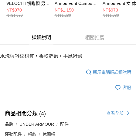
VELOCITI 慢跑帽 男
Armourvent Camper
Armourvent 女
休閒帽 1383477-100
男 休閒帽 1383436-
1383445-001
NT$970
NT$1,150
NT$970
NT$1,080
NT$1,280
NT$1,080
100
詳細說明
相關推薦
水洗棉斜紋材質，柔軟舒適，手感舒適
顯示電腦版詳細說明
客服
商品相關分類 (4)
查看全部
品牌
UNDER ARMOUR
配件
運動配件
帽款
休閒帽