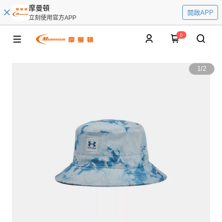
摩曼頓
開啟APP
立刻使用官方APP
0
1
/
2