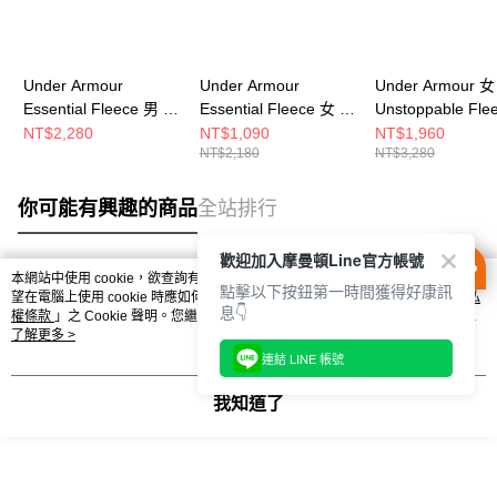
Under Armour
Under Armour
Under Armour 女
Essential Fleece 男 連
Essential Fleece 女 連
Unstoppable Fle
帽T恤 1373880-001
帽T恤 1373033-001
女 連帽上衣 1387
NT$2,280
NT$1,090
NT$1,960
NT$2,180
NT$3,280
001
你可能有興趣的商品
全站排行
歡迎加入摩曼頓Line官方帳號
本網站中使用 cookie，欲查詢有關本網站使用 cookie 方式之詳情，及若您不希
點擊以下按鈕第一時間獲得好康訊
熱門標籤
望在電腦上使用 cookie 時應如何變更電腦的 cookie 設定，請參閱本網站「
隱私
息👇
權條款
」之 Cookie 聲明。您繼續使用本網站即表示您同意本公司得按本網站使
用條款之 Cookie 聲明使用 cookie。
了解更多 >
連結 LINE 帳號
我知道了