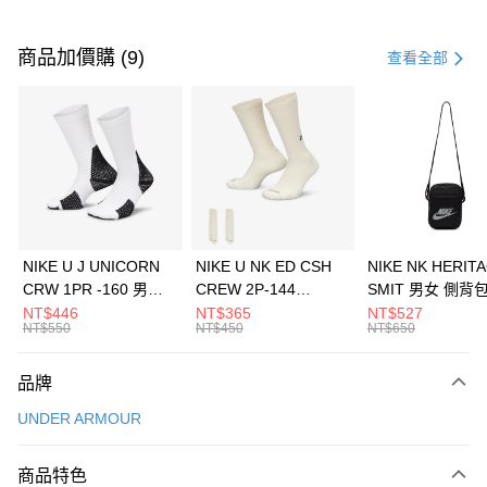
付款方式
信用卡一次付款
商品加價購 (9)
查看全部
信用卡分期付款
3 期 0 利率 每期
NT$860
21家銀行
合作金庫商業銀行
第一商業銀行
LINE Pay
華南商業銀行
彰化商業銀行
Apple Pay
上海商業儲蓄銀行
台北富邦商業銀行
國泰世華商業銀行
兆豐國際商業銀行
悠遊付
臺灣中小企業銀行
台中商業銀行
NIKE U J UNICORN
NIKE U NK ED CSH
NIKE NK HERIT
匯豐（台灣）商業銀行
華泰商業銀行
CRW 1PR -160 男女
CREW 2P-144
SMIT 男女 側背
全盈+PAY
聯邦商業銀行
遠東國際商業銀行
中統襪 FZ3393100
EMBRDY 男女 短統襪
BA5871010
NT$446
NT$365
NT$527
元大商業銀行
永豐商業銀行
NT$550
NT$450
NT$650
AFTEE先享後付
FZ3073133
玉山商業銀行
星展（台灣）商業銀行
相關說明
台新國際商業銀行
中國信託商業銀行
品牌
【關於「AFTEE先享後付」】
台灣樂天信用卡公司
AFTEE先享後付是「在收到商品之後才付款」的支付方式。 讓您購物簡單
運送方式
UNDER ARMOUR
便利好安心！
１．簡單：不需註冊會員、不需綁卡、不需儲值。
7-11取貨(快速到店)
２．便利：只要手機號碼，簡訊認證，即可結帳。
商品特色
每筆NT$100，滿NT$1,500(含以上)免運費
３．安心：先確認商品／服務後，再付款。