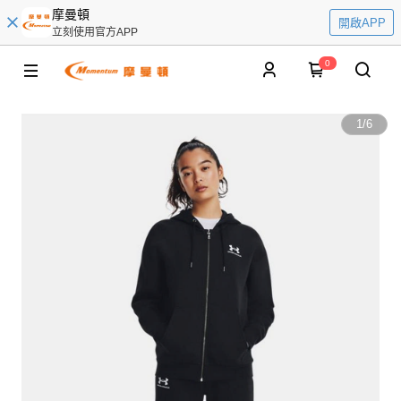
摩曼頓
開啟APP
立刻使用官方APP
0
1
/
6