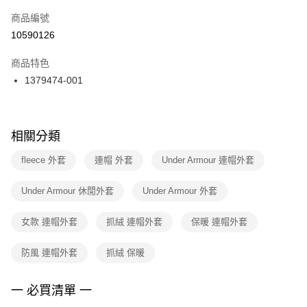
商品編號
宅配
【「AFTEE先享後付」結帳流程】
１．於結帳方式選擇「AFTEE先享後付」後，將跳轉至「AFTEE先享後付」
10590126
每筆NT$100，滿NT$1,500(含以上)免運費
結帳頁面，進行簡訊認證並確認金額後，即可完成結帳。
２．訂單成立數日內，您將收到繳費通知簡訊。
商品特色
付款後門市自取
３．收到繳費通知簡訊後14天內，點擊此簡訊中的連結，可透過四大超商／
1379474-001
每筆NT$100，滿NT$1,500(含以上)免運費
ATM／網路銀行／等多元方式進行付款，方視為交易完成。
※ 請注意：結帳手續完成當下不需立刻繳費，但若您需要取消訂單，請聯絡
購買商品的店家。未經商家同意取消之訂單仍視為有效，需透過AFTEE先享
後付繳納相關費用。
※ 交易是否成功請以「AFTEE先享後付 」之結帳頁面顯示為準，若有關於
相關分類
是否繳費成功／繳費後需取消欲退款等相關疑問，請聯繫「AFTEE先享後付
客戶支援中心」
https://netprotections.freshdesk.com/support/home
fleece 外套
連帽 外套
Under Armour 連帽外套
【注意事項】
Under Armour 休閒外套
Under Armour 外套
１．透過由恩沛科技股份有限公司提供之「AFTEE先享後付」服務完成之交
易，需依本服務之必要範圍內提供個人資料，並將交易相關給付款項請求債
權轉讓予恩沛科技股份有限公司。
女款 連帽外套
抓絨 連帽外套
保暖 連帽外套
２．關於個人資料處理事宜，請瀏覽以下網址：
https://aftee.tw/terms/#terms3
防風 連帽外套
抓絨 保暖
３．未成年的使用者請事先徵得法定代理人或監護人之同意方可使用
「AFTEE先享後付」，若未經同意申辦者引起之損失，本公司不負相關責
任。
一 必買清單 一
４．使用「AFTEE先享後付」時，將依據個別帳號之用戶狀況，依本公司即
時審查核予不同之上限額度；若仍有額度不足之情形，本公司將視審查結果