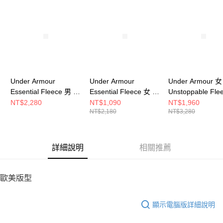
請求用戶進行身份認證。
５．嚴禁一人註冊多個帳號或使用他人資訊註冊。若發現惡意使用之情形，
恩沛科技股份有限公司將有權停止該用戶之使用額度並採取法律行動。
Under Armour
Under Armour
Under Armour 女
Essential Fleece 男 連
Essential Fleece 女 連
Unstoppable Fle
帽T恤 1373880-001
帽T恤 1373033-001
女 連帽上衣 1387
NT$2,280
NT$1,090
NT$1,960
NT$2,180
NT$3,280
001
詳細說明
相關推薦
歐美版型
顯示電腦版詳細說明