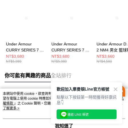
Under Armour
Under Armour
Under Armour D
CURRY SERIES 7 男
CURRY SERIES 7 男
2 NM4 男女 籃球
女 籃球鞋 3027983-
女 籃球鞋 3027983-
6001647-100
NT$3,680
NT$3,680
NT$3,660
NT$5,980
NT$5,980
NT$4,580
099
390
你可能有興趣的商品
全站排行
歡迎加入摩曼頓Line官方帳號
本網站中使用 cookie，欲查詢有關本網站使用 cookie 方式之詳情，及若您不希
點擊以下按鈕第一時間獲得好康訊
熱門標籤
望在電腦上使用 cookie 時應如何變更電腦的 cookie 設定，請參閱本網站「
隱私
息👇
權條款
」之 Cookie 聲明。您繼續使用本網站即表示您同意本公司得按本網站使
用條款之 Cookie 聲明使用 cookie。
了解更多 >
連結 LINE 帳號
我知道了