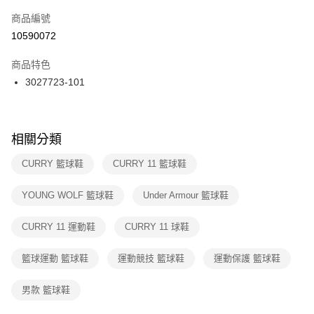
商品編號
宅配
【「AFTEE先享後付」結帳流程】
１．於結帳方式選擇「AFTEE先享後付」後，將跳轉至「AFTEE先享後付」
10590072
每筆NT$100，滿NT$1,500(含以上)免運費
結帳頁面，進行簡訊認證並確認金額後，即可完成結帳。
２．訂單成立數日內，您將收到繳費通知簡訊。
商品特色
付款後門市自取
３．收到繳費通知簡訊後14天內，點擊此簡訊中的連結，可透過四大超商／
3027723-101
每筆NT$100，滿NT$1,500(含以上)免運費
ATM／網路銀行／等多元方式進行付款，方視為交易完成。
※ 請注意：結帳手續完成當下不需立刻繳費，但若您需要取消訂單，請聯絡
購買商品的店家。未經商家同意取消之訂單仍視為有效，需透過AFTEE先享
後付繳納相關費用。
※ 交易是否成功請以「AFTEE先享後付 」之結帳頁面顯示為準，若有關於
相關分類
是否繳費成功／繳費後需取消欲退款等相關疑問，請聯繫「AFTEE先享後付
客戶支援中心」
https://netprotections.freshdesk.com/support/home
CURRY 籃球鞋
CURRY 11 籃球鞋
【注意事項】
YOUNG WOLF 籃球鞋
Under Armour 籃球鞋
１．透過由恩沛科技股份有限公司提供之「AFTEE先享後付」服務完成之交
易，需依本服務之必要範圍內提供個人資料，並將交易相關給付款項請求債
權轉讓予恩沛科技股份有限公司。
CURRY 11 運動鞋
CURRY 11 球鞋
２．關於個人資料處理事宜，請瀏覽以下網址：
https://aftee.tw/terms/#terms3
籃球運動 籃球鞋
運動競技 籃球鞋
運動保護 籃球鞋
３．未成年的使用者請事先徵得法定代理人或監護人之同意方可使用
「AFTEE先享後付」，若未經同意申辦者引起之損失，本公司不負相關責
任。
男款 籃球鞋
４．使用「AFTEE先享後付」時，將依據個別帳號之用戶狀況，依本公司即
時審查核予不同之上限額度；若仍有額度不足之情形，本公司將視審查結果