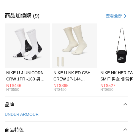
付款方式
信用卡一次付款
商品加價購 (9)
查看全部
信用卡分期付款
3 期 0 利率 每期
NT$1,860
21家銀行
合作金庫商業銀行
第一商業銀行
LINE Pay
華南商業銀行
彰化商業銀行
Apple Pay
上海商業儲蓄銀行
台北富邦商業銀行
國泰世華商業銀行
兆豐國際商業銀行
悠遊付
臺灣中小企業銀行
台中商業銀行
NIKE U J UNICORN
NIKE U NK ED CSH
NIKE NK HERIT
匯豐（台灣）商業銀行
華泰商業銀行
CRW 1PR -160 男女
CREW 2P-144
SMIT 男女 側背
全盈+PAY
聯邦商業銀行
遠東國際商業銀行
中統襪 FZ3393100
EMBRDY 男女 短統襪
BA5871010
NT$446
NT$365
NT$527
元大商業銀行
永豐商業銀行
NT$550
NT$450
NT$650
AFTEE先享後付
FZ3073133
玉山商業銀行
星展（台灣）商業銀行
相關說明
台新國際商業銀行
中國信託商業銀行
品牌
【關於「AFTEE先享後付」】
台灣樂天信用卡公司
AFTEE先享後付是「在收到商品之後才付款」的支付方式。 讓您購物簡單
運送方式
UNDER ARMOUR
便利好安心！
１．簡單：不需註冊會員、不需綁卡、不需儲值。
7-11取貨(快速到店)
２．便利：只要手機號碼，簡訊認證，即可結帳。
商品特色
每筆NT$100，滿NT$1,500(含以上)免運費
３．安心：先確認商品／服務後，再付款。