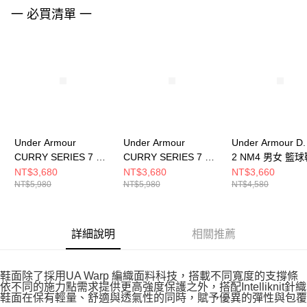
請求用戶進行身份認證。
一 必買清單 一
５．嚴禁一人註冊多個帳號或使用他人資訊註冊。若發現惡意使用之情形，
恩沛科技股份有限公司將有權停止該用戶之使用額度並採取法律行動。
Under Armour
Under Armour
Under Armour D
CURRY SERIES 7 男
CURRY SERIES 7 男
2 NM4 男女 籃球
女 籃球鞋 3027983-
女 籃球鞋 3027983-
6001647-100
NT$3,680
NT$3,680
NT$3,660
NT$5,980
NT$5,980
NT$4,580
099
390
詳細說明
相關推薦
鞋面除了採用UA Warp 編織面料科技，搭載不同寬度的支撐條
依不同的施力點需求提供更高強度保護之外，搭配Intelliknit針織
鞋面在保有輕量、舒適與透氣性的同時，賦予優異的彈性與包覆