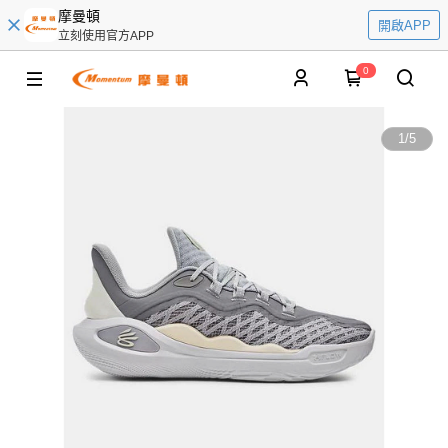
摩曼頓
開啟APP
立刻使用官方APP
0
1
/
5