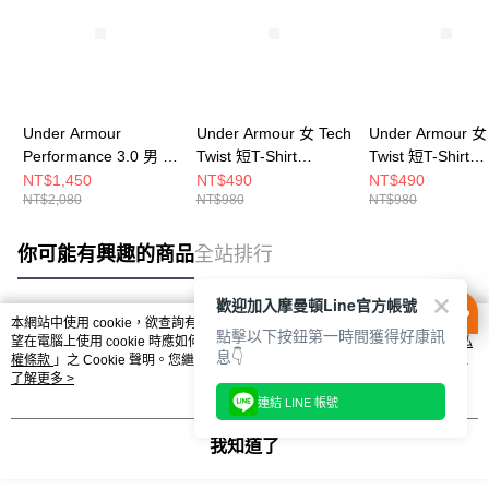
Under Armour
Under Armour 女 Tech
Under Armour 女
Performance 3.0 男 短
Twist 短T-Shirt
Twist 短T-Shirt
POLO 1377374-001
1384230-383
1384230-465
NT$1,450
NT$490
NT$490
NT$2,080
NT$980
NT$980
你可能有興趣的商品
全站排行
歡迎加入摩曼頓Line官方帳號
本網站中使用 cookie，欲查詢有關本網站使用 cookie 方式之詳情，及若您不希
點擊以下按鈕第一時間獲得好康訊
熱門標籤
望在電腦上使用 cookie 時應如何變更電腦的 cookie 設定，請參閱本網站「
隱私
息👇
權條款
」之 Cookie 聲明。您繼續使用本網站即表示您同意本公司得按本網站使
用條款之 Cookie 聲明使用 cookie。
了解更多 >
連結 LINE 帳號
我知道了