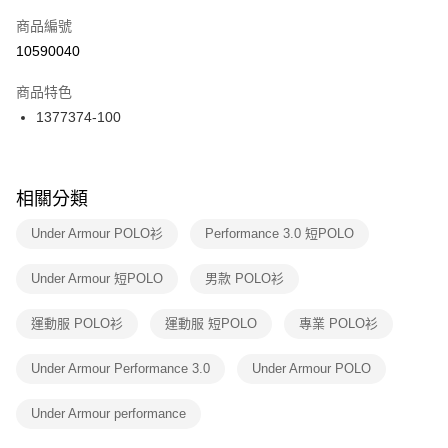
商品編號
宅配
【「AFTEE先享後付」結帳流程】
１．於結帳方式選擇「AFTEE先享後付」後，將跳轉至「AFTEE先享後付」
10590040
每筆NT$100，滿NT$1,500(含以上)免運費
結帳頁面，進行簡訊認證並確認金額後，即可完成結帳。
２．訂單成立數日內，您將收到繳費通知簡訊。
商品特色
付款後門市自取
３．收到繳費通知簡訊後14天內，點擊此簡訊中的連結，可透過四大超商／
1377374-100
每筆NT$100，滿NT$1,500(含以上)免運費
ATM／網路銀行／等多元方式進行付款，方視為交易完成。
※ 請注意：結帳手續完成當下不需立刻繳費，但若您需要取消訂單，請聯絡
購買商品的店家。未經商家同意取消之訂單仍視為有效，需透過AFTEE先享
後付繳納相關費用。
※ 交易是否成功請以「AFTEE先享後付 」之結帳頁面顯示為準，若有關於
相關分類
是否繳費成功／繳費後需取消欲退款等相關疑問，請聯繫「AFTEE先享後付
客戶支援中心」
https://netprotections.freshdesk.com/support/home
Under Armour POLO衫
Performance 3.0 短POLO
【注意事項】
Under Armour 短POLO
男款 POLO衫
１．透過由恩沛科技股份有限公司提供之「AFTEE先享後付」服務完成之交
易，需依本服務之必要範圍內提供個人資料，並將交易相關給付款項請求債
權轉讓予恩沛科技股份有限公司。
運動服 POLO衫
運動服 短POLO
專業 POLO衫
２．關於個人資料處理事宜，請瀏覽以下網址：
https://aftee.tw/terms/#terms3
Under Armour Performance 3.0
Under Armour POLO
３．未成年的使用者請事先徵得法定代理人或監護人之同意方可使用
「AFTEE先享後付」，若未經同意申辦者引起之損失，本公司不負相關責
任。
Under Armour performance
４．使用「AFTEE先享後付」時，將依據個別帳號之用戶狀況，依本公司即
時審查核予不同之上限額度；若仍有額度不足之情形，本公司將視審查結果