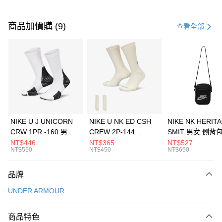
付款方式
信用卡一次付款
商品加價購 (9)
查看全部
信用卡分期付款
3 期 0 利率 每期
NT$693
21家銀行
合作金庫商業銀行
第一商業銀行
LINE Pay
華南商業銀行
彰化商業銀行
Apple Pay
上海商業儲蓄銀行
台北富邦商業銀行
國泰世華商業銀行
兆豐國際商業銀行
悠遊付
臺灣中小企業銀行
台中商業銀行
NIKE U J UNICORN
NIKE U NK ED CSH
NIKE NK HERIT
匯豐（台灣）商業銀行
華泰商業銀行
CRW 1PR -160 男女
CREW 2P-144
SMIT 男女 側背
全盈+PAY
聯邦商業銀行
遠東國際商業銀行
中統襪 FZ3393100
EMBRDY 男女 短統襪
BA5871010
NT$446
NT$365
NT$527
元大商業銀行
永豐商業銀行
NT$550
NT$450
NT$650
AFTEE先享後付
FZ3073133
玉山商業銀行
星展（台灣）商業銀行
相關說明
台新國際商業銀行
中國信託商業銀行
品牌
【關於「AFTEE先享後付」】
台灣樂天信用卡公司
AFTEE先享後付是「在收到商品之後才付款」的支付方式。 讓您購物簡單
運送方式
UNDER ARMOUR
便利好安心！
１．簡單：不需註冊會員、不需綁卡、不需儲值。
7-11取貨(快速到店)
２．便利：只要手機號碼，簡訊認證，即可結帳。
商品特色
每筆NT$100，滿NT$1,500(含以上)免運費
３．安心：先確認商品／服務後，再付款。