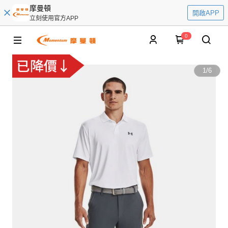
摩曼頓
開啟APP
立刻使用官方APP
0
1
/
6