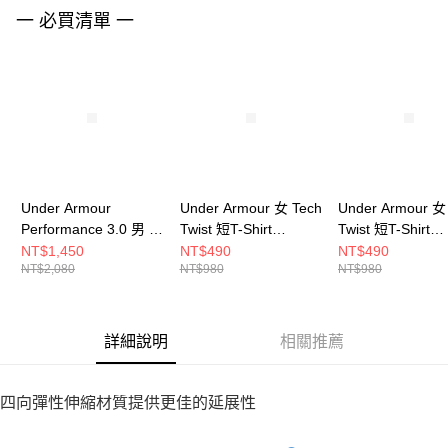
請求用戶進行身份認證。
一 必買清單 一
５．嚴禁一人註冊多個帳號或使用他人資訊註冊。若發現惡意使用之情形，
恩沛科技股份有限公司將有權停止該用戶之使用額度並採取法律行動。
Under Armour
Under Armour 女 Tech
Under Armour 女
Performance 3.0 男 短
Twist 短T-Shirt
Twist 短T-Shirt
POLO 1377374-001
1384230-383
1384230-465
NT$1,450
NT$490
NT$490
NT$2,080
NT$980
NT$980
詳細說明
相關推薦
四向彈性伸縮材質提供更佳的延展性