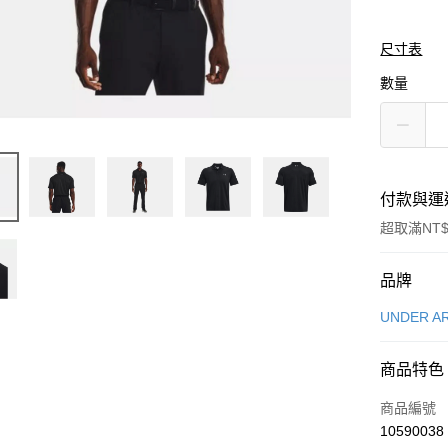
尺寸表
數量
付款與運
超取滿NT$
付款方式
品牌
信用卡一
UNDER A
信用卡分
商品特色
3 期 
商品編號
合作金
LINE Pay
10590038
華南商