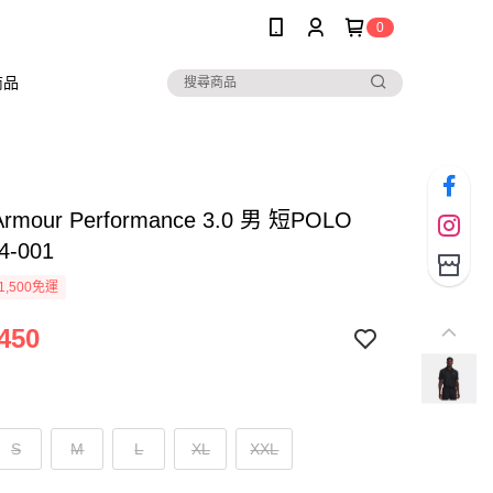
0
商品
Armour Performance 3.0 男 短POLO
4-001
1,500免運
450
S
M
L
XL
XXL