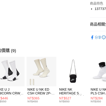
Apple Pay
上海商
商品特色
國泰世
137737
悠遊付
臺灣中
匯豐（
全盈+PAY
聯邦商
商品相關分
元大商
AFTEE先
玉山商
品牌
UN
相關說明
分享
台新國
【關於「A
男性商品
台灣樂
AFTEE
便利好安
運動類型
運送方式
價購 (9)
１．簡單
２．便利
促銷活動
7-11取貨
３．安心
每筆NT$1
限時降價
【「AFT
宅配
１．於結帳
付」結帳
每筆NT$1
２．訂單
３．收到繳
付款後門
KE U J
NIKE U NK ED
NIKE NK
NIKE U N
／ATM／
NICORN CRW
CSH CREW 2P-
HERITAGE S
PLS CSH 
每筆NT$1
※ 請注意
R -160 男女 中
144 EMBRDY 男
SMIT 男女 側背包
144 DBL
$446
NT$365
NT$527
NT$284
絡購買商品
襪 FZ3393100
女 短統襪
BA5871010
襪 DH405
$550
NT$450
NT$650
NT$350
先享後付
FZ3073133