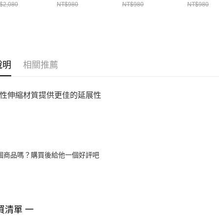
77374-100
383
465
686
$2,080
NT$980
NT$980
NT$980
說明
相關推薦
性伸縮材質提供更佳的延展性
個商品嗎？購買後給他一個好評吧
買清單 一