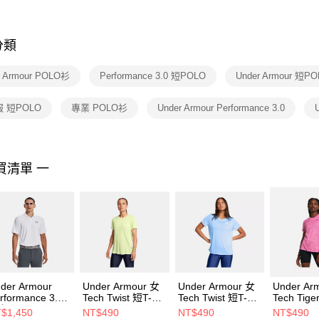
※ 交易是
是否繳費成
付客戶支
分類
【注意事
１．透過由
r Armour POLO衫
Performance 3.0 短POLO
Under Armour 短P
交易，需
求債權轉
２．關於
 短POLO
專業 POLO衫
Under Armour Performance 3.0
https://aft
３．未成
「AFTE
任。
買清單 一
４．使用「
即時審查
結果請求
５．嚴禁
形，恩沛
動。
der Armour
Under Armour 女
Under Armour 女
Under Ar
rformance 3.0
Tech Twist 短T-
Tech Twist 短T-
Tech Tige
 短POLO
Shirt 1384230-
Shirt 1384230-
Shirt 138
$1,450
NT$490
NT$490
NT$490