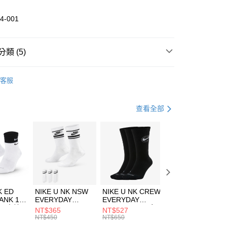
業儲蓄銀行
台北富邦商業銀行
華商業銀行
兆豐國際商業銀行
4-001
小企業銀行
台中商業銀行
台灣）商業銀行
華泰商業銀行
業銀行
遠東國際商業銀行
類 (5)
業銀行
永豐商業銀行
享後付
業銀行
星展（台灣）商業銀行
DER ARMOUR
服飾
客服
際商業銀行
中國信託商業銀行
FTEE先享後付」】
上衣
短袖上衣
天信用卡公司
先享後付是「在收到商品之後才付款」的支付方式。 讓您購物簡單
心！
其他球類
服飾
查看全部
：不需註冊會員、不需綁卡、不需儲值。
：只要手機號碼，簡訊認證，即可結帳。
清爽穿搭｜短袖上衣4折起
(快速到店)
：先確認商品／服務後，再付款。
00，滿NT$1,500(含以上)免運費
專區⬇
EE先享後付」結帳流程】
方式選擇「AFTEE先享後付」後，將跳轉至「AFTEE先享後
頁面，進行簡訊認證並確認金額後，即可完成結帳。
00，滿NT$1,500(含以上)免運費
成立數日內，您將收到繳費通知簡訊。
費通知簡訊後14天內，點擊此簡訊中的連結，可透過四大超商
市自取
K ED
NIKE U NK NSW
NIKE U NK CREW
NIKE U NK
網路銀行／等多元方式進行付款，方視為交易完成。
ANK 1P
EVERYDAY
EVERYDAY
EVERYDAY LTW
00，滿NT$1,500(含以上)免運費
：結帳手續完成當下不需立刻繳費，但若您需要取消訂單，請聯
 男 中統
ESSENTIAL CR
BBALL 3PR 男女
ANKLE 3PR 男女
NT$365
NT$527
NT$365
的店家。未經商家同意取消之訂單仍視為有效，需透過AFTEE
8104
男女 短統襪
長統襪
踝襪 SX7677010
NT$450
NT$650
NT$450
繳納相關費用。
DX5089103
DA2123010