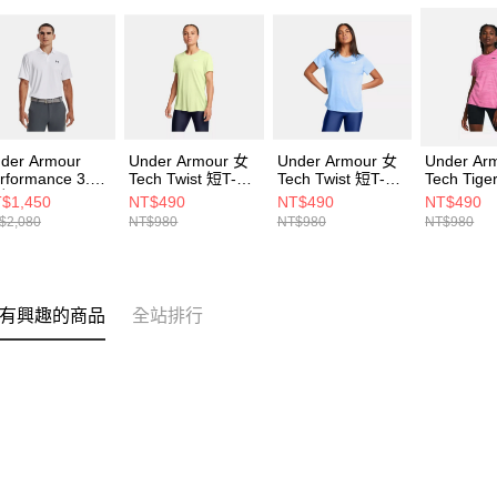
der Armour
Under Armour 女
Under Armour 女
Under Ar
rformance 3.0
Tech Twist 短T-
Tech Twist 短T-
Tech Tige
 短POLO
Shirt 1384230-
Shirt 1384230-
Shirt 138
$1,450
NT$490
NT$490
NT$490
77374-100
383
465
686
$2,080
NT$980
NT$980
NT$980
有興趣的商品
全站排行