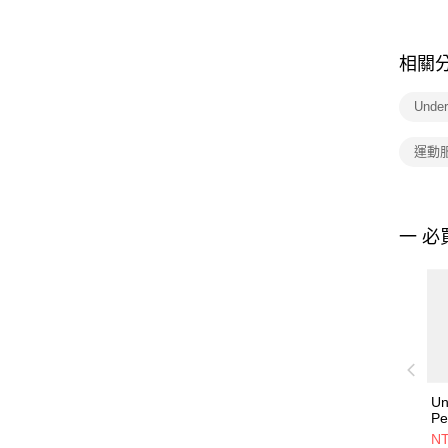
相關
Unde
運動服
一 必
Un
Pe
男
NT