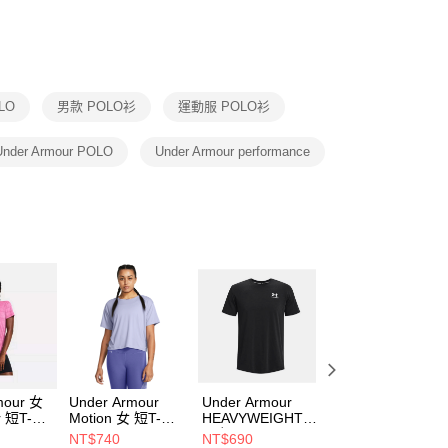
否成功請以「AFTEE先享後付 」之結帳頁面顯示為準，若有關於
功／繳費後需取消欲退款等相關疑問，請聯繫「AFTEE先享後
援中心」
https://netprotections.freshdesk.com/support/home
項】
恩沛科技股份有限公司提供之「AFTEE先享後付」服務完成之
OLO
男款 POLO衫
運動服 POLO衫
依本服務之必要範圍內提供個人資料，並將交易相關給付款項請
讓予恩沛科技股份有限公司。
個人資料處理事宜，請瀏覽以下網址：
Under Armour POLO
Under Armour performance
ee.tw/terms/#terms3
年的使用者請事先徵得法定代理人或監護人之同意方可使用
E先享後付」，若未經同意申辦者引起之損失，本公司不負相關責
AFTEE先享後付」時，將依據個別帳號之用戶狀況，依本公司
核予不同之上限額度；若仍有額度不足之情形，本公司將視審查
用戶進行身份認證。
一人註冊多個帳號或使用他人資訊註冊。若發現惡意使用之情
科技股份有限公司將有權停止該用戶之使用額度並採取法律行
mour 女
Under Armour
Under Armour
Under Armour
r 短T-
Motion 女 短T-
HEAVYWEIGHT
HEAVYWEIGHT
4222-
Shirt 1379178-
男 短T-Shirt
男 短T-Shirt
NT$740
NT$690
NT$690