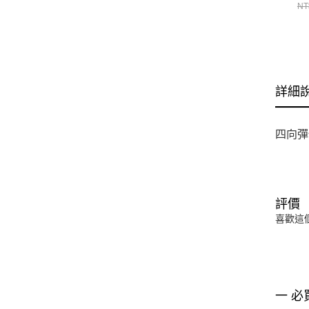
13
NT
詳細
四向彈
評價
喜歡這
一 必