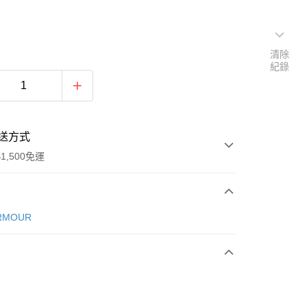
清除
紀錄
送方式
1,500免運
次付款
RMOUR
期付款
0 利率 每期
NT$693
21家銀行
庫商業銀行
第一商業銀行
業銀行
彰化商業銀行