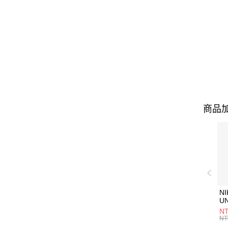
商品加
NI
U
1P
NT
統
NT