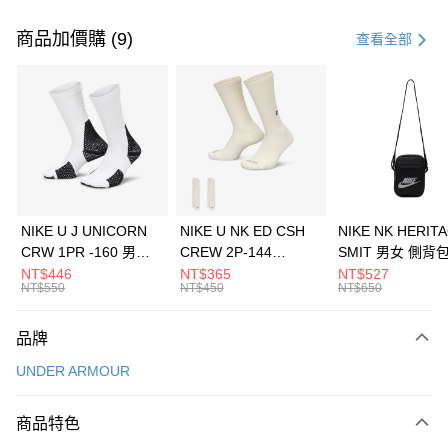
付款方式
信用卡一次付款
商品加價購 (9)
查看全部
信用卡分期付款
3 期 0 利率 每期
NT$993
21家銀行
合作金庫商業銀行
第一商業銀行
LINE Pay
華南商業銀行
彰化商業銀行
Apple Pay
上海商業儲蓄銀行
台北富邦商業銀行
國泰世華商業銀行
兆豐國際商業銀行
悠遊付
臺灣中小企業銀行
台中商業銀行
NIKE U J UNICORN
NIKE U NK ED CSH
NIKE NK HERIT
匯豐（台灣）商業銀行
華泰商業銀行
CRW 1PR -160 男女
CREW 2P-144
SMIT 男女 側背
全盈+PAY
聯邦商業銀行
遠東國際商業銀行
中統襪 FZ3393100
EMBRDY 男女 短統襪
BA5871010
NT$446
NT$365
NT$527
元大商業銀行
永豐商業銀行
NT$550
NT$450
NT$650
AFTEE先享後付
FZ3073133
玉山商業銀行
星展（台灣）商業銀行
相關說明
台新國際商業銀行
中國信託商業銀行
品牌
【關於「AFTEE先享後付」】
台灣樂天信用卡公司
AFTEE先享後付是「在收到商品之後才付款」的支付方式。 讓您購物簡單
運送方式
UNDER ARMOUR
便利好安心！
１．簡單：不需註冊會員、不需綁卡、不需儲值。
7-11取貨(快速到店)
２．便利：只要手機號碼，簡訊認證，即可結帳。
商品特色
每筆NT$100，滿NT$1,500(含以上)免運費
３．安心：先確認商品／服務後，再付款。