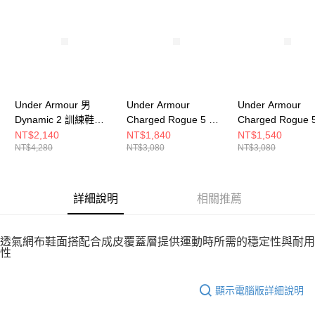
請求用戶進行身份認證。
５．嚴禁一人註冊多個帳號或使用他人資訊註冊。若發現惡意使用之情形，
恩沛科技股份有限公司將有權停止該用戶之使用額度並採取法律行動。
Under Armour 男
Under Armour
Under Armour
Dynamic 2 訓練鞋
Charged Rogue 5 女
Charged Rogue 
3028076-002
跑步鞋 3028262-535
跑步鞋 3028262-
NT$2,140
NT$1,840
NT$1,540
NT$4,280
NT$3,080
NT$3,080
詳細說明
相關推薦
透氣網布鞋面搭配合成皮覆蓋層提供運動時所需的穩定性與耐用
性
顯示電腦版詳細說明