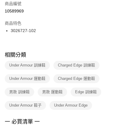
商品編號
宅配
【「AFTEE先享後付」結帳流程】
１．於結帳方式選擇「AFTEE先享後付」後，將跳轉至「AFTEE先享後付」
10589969
每筆NT$100，滿NT$1,500(含以上)免運費
結帳頁面，進行簡訊認證並確認金額後，即可完成結帳。
２．訂單成立數日內，您將收到繳費通知簡訊。
商品特色
付款後門市自取
３．收到繳費通知簡訊後14天內，點擊此簡訊中的連結，可透過四大超商／
3026727-102
每筆NT$100，滿NT$1,500(含以上)免運費
ATM／網路銀行／等多元方式進行付款，方視為交易完成。
※ 請注意：結帳手續完成當下不需立刻繳費，但若您需要取消訂單，請聯絡
購買商品的店家。未經商家同意取消之訂單仍視為有效，需透過AFTEE先享
後付繳納相關費用。
※ 交易是否成功請以「AFTEE先享後付 」之結帳頁面顯示為準，若有關於
相關分類
是否繳費成功／繳費後需取消欲退款等相關疑問，請聯繫「AFTEE先享後付
客戶支援中心」
https://netprotections.freshdesk.com/support/home
Under Armour 訓練鞋
Charged Edge 訓練鞋
【注意事項】
Under Armour 運動鞋
Charged Edge 運動鞋
１．透過由恩沛科技股份有限公司提供之「AFTEE先享後付」服務完成之交
易，需依本服務之必要範圍內提供個人資料，並將交易相關給付款項請求債
權轉讓予恩沛科技股份有限公司。
男款 訓練鞋
男款 運動鞋
Edge 訓練鞋
２．關於個人資料處理事宜，請瀏覽以下網址：
https://aftee.tw/terms/#terms3
Under Armour 鞋子
Under Armour Edge
３．未成年的使用者請事先徵得法定代理人或監護人之同意方可使用
「AFTEE先享後付」，若未經同意申辦者引起之損失，本公司不負相關責
任。
一 必買清單 一
４．使用「AFTEE先享後付」時，將依據個別帳號之用戶狀況，依本公司即
時審查核予不同之上限額度；若仍有額度不足之情形，本公司將視審查結果