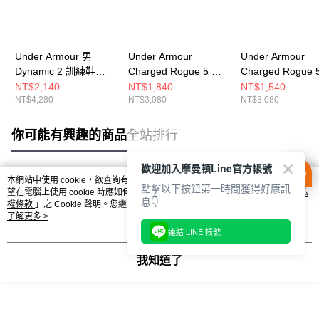
Under Armour 男
Under Armour
Under Armour
Dynamic 2 訓練鞋
Charged Rogue 5 女
Charged Rogue 
3028076-002
跑步鞋 3028262-535
跑步鞋 3028262-
NT$2,140
NT$1,840
NT$1,540
NT$4,280
NT$3,080
NT$3,080
你可能有興趣的商品
全站排行
歡迎加入摩曼頓Line官方帳號
本網站中使用 cookie，欲查詢有關本網站使用 cookie 方式之詳情，及若您不希
點擊以下按鈕第一時間獲得好康訊
熱門標籤
望在電腦上使用 cookie 時應如何變更電腦的 cookie 設定，請參閱本網站「
隱私
息👇
權條款
」之 Cookie 聲明。您繼續使用本網站即表示您同意本公司得按本網站使
用條款之 Cookie 聲明使用 cookie。
了解更多 >
連結 LINE 帳號
我知道了