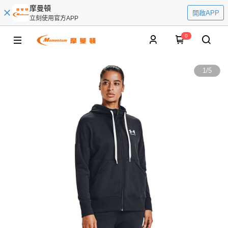
摩曼頓
開啟APP
立刻使用官方APP
0
1
/
5