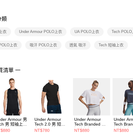
※ 交易是
是否繳費成
付客戶支
分類
【注意事
１．透過由
上衣
Under Armour POLO上衣
UA POLO上衣
Tech POL
交易，需
求債權轉
２．關於
POLO上衣
吸汗 POLO上衣
透氣 吸汗
Tech 短袖上衣
https://aft
３．未成
「AFTE
任。
買清單 一
４．使用「
即時審查
結果請求
５．嚴禁
形，恩沛
動。
der Armour 男
Under Armour
Under Armour
Under Ar
ech 男 短袖上衣
Tech 2.0 男 短袖
Tech Branded 女
Tech Bra
82795-001
上衣 1326413-001
短袖上衣
短袖上衣
$880
NT$780
NT$880
NT$880