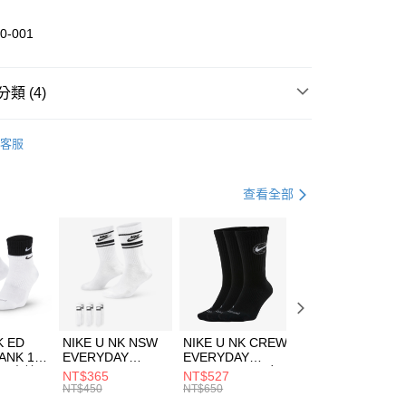
業儲蓄銀行
台北富邦商業銀行
華商業銀行
兆豐國際商業銀行
0-001
小企業銀行
台中商業銀行
台灣）商業銀行
華泰商業銀行
業銀行
遠東國際商業銀行
類 (4)
業銀行
永豐商業銀行
享後付
業銀行
星展（台灣）商業銀行
DER ARMOUR
服飾
客服
際商業銀行
中國信託商業銀行
FTEE先享後付」】
上衣
短袖上衣
天信用卡公司
先享後付是「在收到商品之後才付款」的支付方式。 讓您購物簡單
心！
其他球類
服飾
查看全部
：不需註冊會員、不需綁卡、不需儲值。
：只要手機號碼，簡訊認證，即可結帳。
清爽穿搭｜短袖上衣4折起
(快速到店)
：先確認商品／服務後，再付款。
00，滿NT$1,500(含以上)免運費
EE先享後付」結帳流程】
方式選擇「AFTEE先享後付」後，將跳轉至「AFTEE先享後
頁面，進行簡訊認證並確認金額後，即可完成結帳。
00，滿NT$1,500(含以上)免運費
成立數日內，您將收到繳費通知簡訊。
費通知簡訊後14天內，點擊此簡訊中的連結，可透過四大超商
市自取
K ED
NIKE U NK NSW
NIKE U NK CREW
NIKE U NK
網路銀行／等多元方式進行付款，方視為交易完成。
ANK 1P
EVERYDAY
EVERYDAY
EVERYDAY LTW
00，滿NT$1,500(含以上)免運費
：結帳手續完成當下不需立刻繳費，但若您需要取消訂單，請聯
 男 中統
ESSENTIAL CR
BBALL 3PR 男女
ANKLE 3PR 男女
NT$365
NT$527
NT$365
的店家。未經商家同意取消之訂單仍視為有效，需透過AFTEE
8104
男女 短統襪
長統襪
踝襪 SX7677010
NT$450
NT$650
NT$450
繳納相關費用。
DX5089103
DA2123010