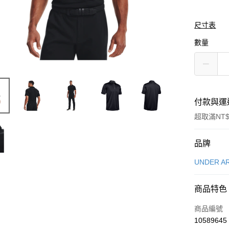
尺寸表
數量
付款與運
超取滿NT$
付款方式
品牌
信用卡一
UNDER A
信用卡分
商品特色
3 期 
商品編號
合作金
LINE Pay
10589645
華南商