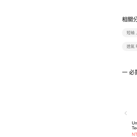
相關
短袖 
透氣 
一 必
Un
T
13
NT