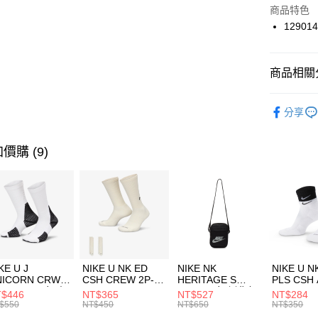
Apple Pay
上海商
商品特色
國泰世
129014
悠遊付
臺灣中
匯豐（
全盈+PAY
聯邦商
商品相關分
元大商
AFTEE先
玉山商
品牌
UN
相關說明
分享
台新國
【關於「A
男性商品
台灣樂
AFTEE
便利好安
運動類型
運送方式
價購 (9)
１．簡單
２．便利
促銷活動
7-11取貨
３．安心
每筆NT$1
【「AFT
宅配
１．於結帳
付」結帳
每筆NT$1
２．訂單
３．收到繳
付款後門
KE U J
NIKE U NK ED
NIKE NK
NIKE U N
／ATM／
NICORN CRW
CSH CREW 2P-
HERITAGE S
PLS CSH 
每筆NT$1
※ 請注意
R -160 男女 中
144 EMBRDY 男
SMIT 男女 側背包
144 DBL
$446
NT$365
NT$527
NT$284
絡購買商品
襪 FZ3393100
女 短統襪
BA5871010
襪 DH405
$550
NT$450
NT$650
NT$350
先享後付
FZ3073133