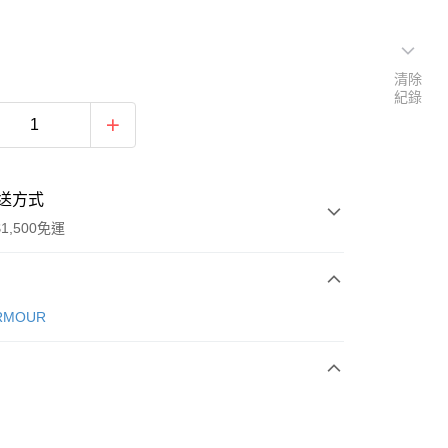
清除
紀錄
送方式
1,500免運
次付款
RMOUR
期付款
0 利率 每期
NT$560
21家銀行
庫商業銀行
第一商業銀行
業銀行
彰化商業銀行