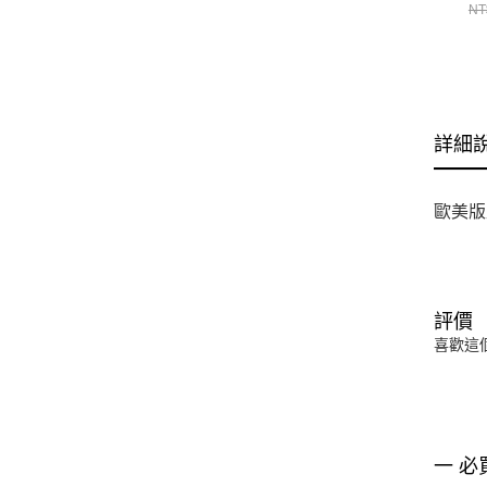
NT
詳細
歐美版
評價
喜歡這
一 必