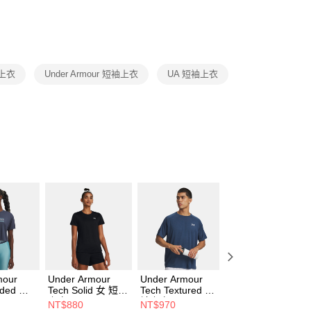
否成功請以「AFTEE先享後付 」之結帳頁面顯示為準，若有關於
功／繳費後需取消欲退款等相關疑問，請聯繫「AFTEE先享後
援中心」
https://netprotections.freshdesk.com/support/home
項】
恩沛科技股份有限公司提供之「AFTEE先享後付」服務完成之
O上衣
Under Armour 短袖上衣
UA 短袖上衣
依本服務之必要範圍內提供個人資料，並將交易相關給付款項請
讓予恩沛科技股份有限公司。
個人資料處理事宜，請瀏覽以下網址：
ee.tw/terms/#terms3
年的使用者請事先徵得法定代理人或監護人之同意方可使用
E先享後付」，若未經同意申辦者引起之損失，本公司不負相關責
AFTEE先享後付」時，將依據個別帳號之用戶狀況，依本公司
核予不同之上限額度；若仍有額度不足之情形，本公司將視審查
用戶進行身份認證。
一人註冊多個帳號或使用他人資訊註冊。若發現惡意使用之情
科技股份有限公司將有權停止該用戶之使用額度並採取法律行
mour
Under Armour
Under Armour
Under Armour
nded 女
Tech Solid 女 短袖
Tech Textured 短
Tech Textured 短
上衣 1384231-001
袖上衣 1382796-
袖上衣 1382796-
NT$880
NT$970
NT$970