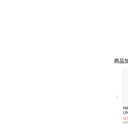
商品加
NI
U
1P
NT
統
NT