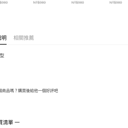
6009987-100
6009987-
$980
NT$980
NT$980
NT$980
說明
相關推薦
型
個商品嗎？購買後給他一個好評吧
買清單 一