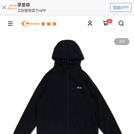
摩曼頓
開啟APP
立刻使用官方APP
0
1
/
6