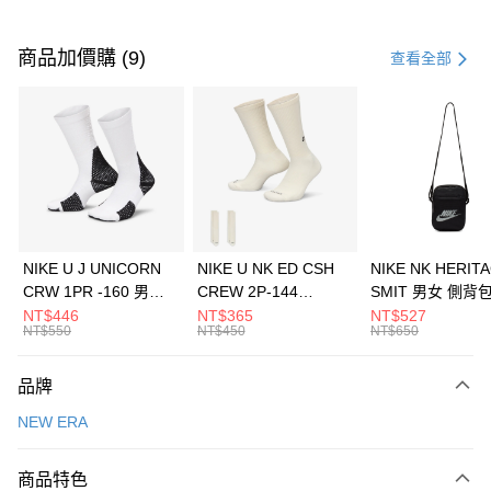
付款方式
信用卡一次付款
商品加價購 (9)
查看全部
信用卡分期付款
3 期 0 利率 每期
NT$1,026
21家銀行
合作金庫商業銀行
第一商業銀行
LINE Pay
華南商業銀行
彰化商業銀行
Apple Pay
上海商業儲蓄銀行
台北富邦商業銀行
國泰世華商業銀行
兆豐國際商業銀行
悠遊付
臺灣中小企業銀行
台中商業銀行
NIKE U J UNICORN
NIKE U NK ED CSH
NIKE NK HERIT
匯豐（台灣）商業銀行
華泰商業銀行
CRW 1PR -160 男女
CREW 2P-144
SMIT 男女 側背
全盈+PAY
聯邦商業銀行
遠東國際商業銀行
中統襪 FZ3393100
EMBRDY 男女 短統襪
BA5871010
NT$446
NT$365
NT$527
元大商業銀行
永豐商業銀行
NT$550
NT$450
NT$650
AFTEE先享後付
FZ3073133
玉山商業銀行
星展（台灣）商業銀行
相關說明
台新國際商業銀行
中國信託商業銀行
品牌
【關於「AFTEE先享後付」】
台灣樂天信用卡公司
AFTEE先享後付是「在收到商品之後才付款」的支付方式。 讓您購物簡單
運送方式
NEW ERA
便利好安心！
１．簡單：不需註冊會員、不需綁卡、不需儲值。
7-11取貨(快速到店)
２．便利：只要手機號碼，簡訊認證，即可結帳。
商品特色
每筆NT$100，滿NT$1,500(含以上)免運費
３．安心：先確認商品／服務後，再付款。