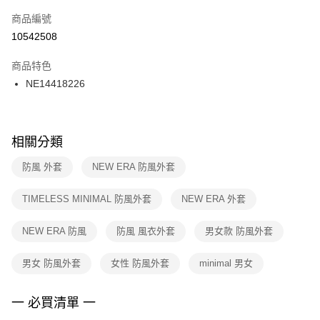
商品編號
宅配
【「AFTEE先享後付」結帳流程】
１．於結帳方式選擇「AFTEE先享後付」後，將跳轉至「AFTEE先享後付」
10542508
每筆NT$100，滿NT$1,500(含以上)免運費
結帳頁面，進行簡訊認證並確認金額後，即可完成結帳。
２．訂單成立數日內，您將收到繳費通知簡訊。
商品特色
付款後門市自取
３．收到繳費通知簡訊後14天內，點擊此簡訊中的連結，可透過四大超商／
NE14418226
每筆NT$100，滿NT$1,500(含以上)免運費
ATM／網路銀行／等多元方式進行付款，方視為交易完成。
※ 請注意：結帳手續完成當下不需立刻繳費，但若您需要取消訂單，請聯絡
購買商品的店家。未經商家同意取消之訂單仍視為有效，需透過AFTEE先享
後付繳納相關費用。
※ 交易是否成功請以「AFTEE先享後付 」之結帳頁面顯示為準，若有關於
相關分類
是否繳費成功／繳費後需取消欲退款等相關疑問，請聯繫「AFTEE先享後付
客戶支援中心」
https://netprotections.freshdesk.com/support/home
防風 外套
NEW ERA 防風外套
【注意事項】
TIMELESS MINIMAL 防風外套
NEW ERA 外套
１．透過由恩沛科技股份有限公司提供之「AFTEE先享後付」服務完成之交
易，需依本服務之必要範圍內提供個人資料，並將交易相關給付款項請求債
權轉讓予恩沛科技股份有限公司。
NEW ERA 防風
防風 風衣外套
男女款 防風外套
２．關於個人資料處理事宜，請瀏覽以下網址：
https://aftee.tw/terms/#terms3
男女 防風外套
女性 防風外套
minimal 男女
３．未成年的使用者請事先徵得法定代理人或監護人之同意方可使用
「AFTEE先享後付」，若未經同意申辦者引起之損失，本公司不負相關責
任。
一 必買清單 一
４．使用「AFTEE先享後付」時，將依據個別帳號之用戶狀況，依本公司即
時審查核予不同之上限額度；若仍有額度不足之情形，本公司將視審查結果