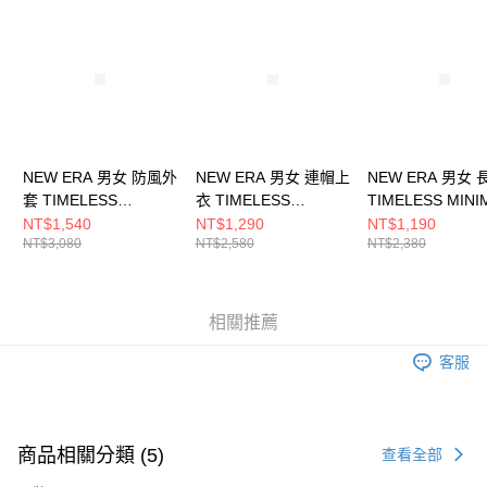
請求用戶進行身份認證。
５．嚴禁一人註冊多個帳號或使用他人資訊註冊。若發現惡意使用之情形，
恩沛科技股份有限公司將有權停止該用戶之使用額度並採取法律行動。
NEW ERA 男女 防風外
NEW ERA 男女 連帽上
NEW ERA 男女 
套 TIMELESS
衣 TIMELESS
TIMELESS MINI
MINIMAL 紐約洋基
MINIMAL 紐約洋基
NE14418242
NT$1,540
NT$1,290
NT$1,190
NT$3,080
NT$2,580
NT$2,380
NE14418227
NE14418245
相關推薦
客服
商品相關分類 (5)
查看全部