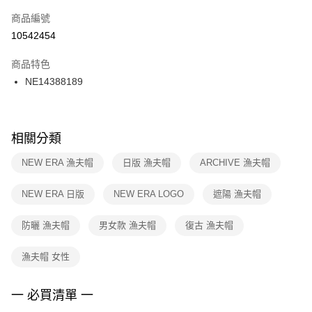
商品編號
宅配
【「AFTEE先享後付」結帳流程】
１．於結帳方式選擇「AFTEE先享後付」後，將跳轉至「AFTEE先享後付」
10542454
每筆NT$100，滿NT$1,500(含以上)免運費
結帳頁面，進行簡訊認證並確認金額後，即可完成結帳。
２．訂單成立數日內，您將收到繳費通知簡訊。
商品特色
付款後門市自取
３．收到繳費通知簡訊後14天內，點擊此簡訊中的連結，可透過四大超商／
NE14388189
每筆NT$100，滿NT$1,500(含以上)免運費
ATM／網路銀行／等多元方式進行付款，方視為交易完成。
※ 請注意：結帳手續完成當下不需立刻繳費，但若您需要取消訂單，請聯絡
購買商品的店家。未經商家同意取消之訂單仍視為有效，需透過AFTEE先享
後付繳納相關費用。
※ 交易是否成功請以「AFTEE先享後付 」之結帳頁面顯示為準，若有關於
相關分類
是否繳費成功／繳費後需取消欲退款等相關疑問，請聯繫「AFTEE先享後付
客戶支援中心」
https://netprotections.freshdesk.com/support/home
NEW ERA 漁夫帽
日版 漁夫帽
ARCHIVE 漁夫帽
【注意事項】
NEW ERA 日版
NEW ERA LOGO
遮陽 漁夫帽
１．透過由恩沛科技股份有限公司提供之「AFTEE先享後付」服務完成之交
易，需依本服務之必要範圍內提供個人資料，並將交易相關給付款項請求債
權轉讓予恩沛科技股份有限公司。
防曬 漁夫帽
男女款 漁夫帽
復古 漁夫帽
２．關於個人資料處理事宜，請瀏覽以下網址：
https://aftee.tw/terms/#terms3
漁夫帽 女性
３．未成年的使用者請事先徵得法定代理人或監護人之同意方可使用
「AFTEE先享後付」，若未經同意申辦者引起之損失，本公司不負相關責
任。
一 必買清單 一
４．使用「AFTEE先享後付」時，將依據個別帳號之用戶狀況，依本公司即
時審查核予不同之上限額度；若仍有額度不足之情形，本公司將視審查結果