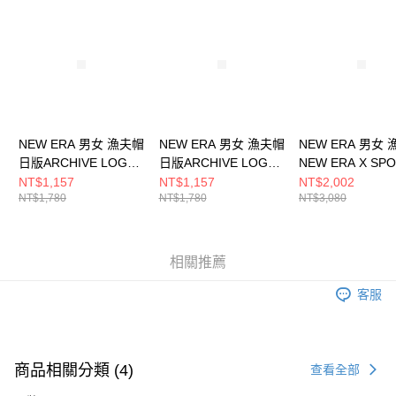
請求用戶進行身份認證。
５．嚴禁一人註冊多個帳號或使用他人資訊註冊。若發現惡意使用之情形，
恩沛科技股份有限公司將有權停止該用戶之使用額度並採取法律行動。
NEW ERA 男女 漁夫帽
NEW ERA 男女 漁夫帽
NEW ERA 男女
日版ARCHIVE LOGO
日版ARCHIVE LOGO
NEW ERA X SPO
NE NE14201401
NE 卡其 NE14201402
NE14323546
NT$1,157
NT$1,157
NT$2,002
NT$1,780
NT$1,780
NT$3,080
相關推薦
客服
商品相關分類 (4)
查看全部