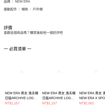
品牌
NEW ERA
運動配件
帽款
戶外帽
評價
喜歡這個商品嗎？購買後給他一個好評吧
一 必買清單 一
NEW ERA 男女 漁夫帽
NEW ERA 男女 漁夫帽
NEW ERA 男女
日版ARCHIVE LOGO
日版ARCHIVE LOGO
NEW ERA X SPO
NE NE14201401
NE 卡其 NE14201402
NE14323546
NT$1,157
NT$1,157
NT$2,002