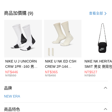
付款方式
信用卡一次付款
商品加價購 (9)
查看全部
信用卡分期付款
3 期 0 利率 每期
NT$593
21家銀行
合作金庫商業銀行
第一商業銀行
LINE Pay
華南商業銀行
彰化商業銀行
Apple Pay
上海商業儲蓄銀行
台北富邦商業銀行
國泰世華商業銀行
兆豐國際商業銀行
悠遊付
臺灣中小企業銀行
台中商業銀行
NIKE U J UNICORN
NIKE U NK ED CSH
NIKE NK HERIT
匯豐（台灣）商業銀行
華泰商業銀行
CRW 1PR -160 男女
CREW 2P-144
SMIT 男女 側背
全盈+PAY
聯邦商業銀行
遠東國際商業銀行
中統襪 FZ3393100
EMBRDY 男女 短統襪
BA5871010
NT$446
NT$365
NT$527
元大商業銀行
永豐商業銀行
NT$550
NT$450
NT$650
AFTEE先享後付
FZ3073133
玉山商業銀行
星展（台灣）商業銀行
相關說明
台新國際商業銀行
中國信託商業銀行
品牌
【關於「AFTEE先享後付」】
台灣樂天信用卡公司
AFTEE先享後付是「在收到商品之後才付款」的支付方式。 讓您購物簡單
運送方式
NEW ERA
便利好安心！
１．簡單：不需註冊會員、不需綁卡、不需儲值。
7-11取貨(快速到店)
２．便利：只要手機號碼，簡訊認證，即可結帳。
商品特色
每筆NT$100，滿NT$1,500(含以上)免運費
３．安心：先確認商品／服務後，再付款。