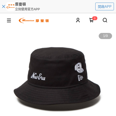
摩曼頓
開啟APP
立刻使用官方APP
0
1
/
9