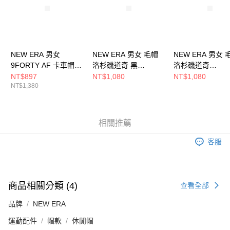
NEW ERA 男女
NEW ERA 男女 毛帽
NEW ERA 男女 
9FORTY AF 卡車帽
洛杉磯道奇 黑
洛杉磯道奇
STREET CULTURE 洛
NE70730186
NE70730187
NT$897
NT$1,080
NT$1,080
NT$1,380
杉磯國王 黑
NE14700491
相關推薦
客服
商品相關分類 (4)
查看全部
品牌
NEW ERA
運動配件
帽款
休閒帽