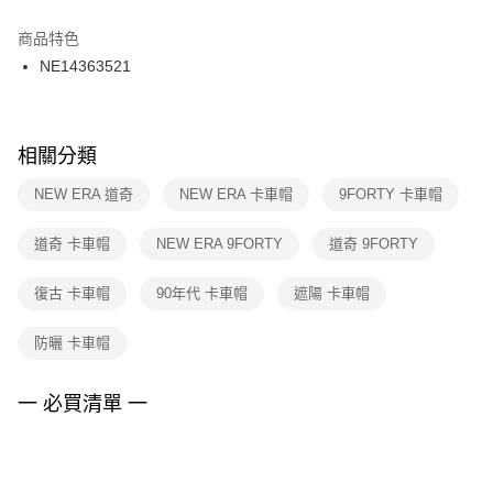
結帳頁面，進行簡訊認證並確認金額後，即可完成結帳。
２．訂單成立數日內，您將收到繳費通知簡訊。
商品特色
付款後門市自取
３．收到繳費通知簡訊後14天內，點擊此簡訊中的連結，可透過四大超商／
NE14363521
每筆NT$100，滿NT$1,500(含以上)免運費
ATM／網路銀行／等多元方式進行付款，方視為交易完成。
※ 請注意：結帳手續完成當下不需立刻繳費，但若您需要取消訂單，請聯絡
購買商品的店家。未經商家同意取消之訂單仍視為有效，需透過AFTEE先享
後付繳納相關費用。
※ 交易是否成功請以「AFTEE先享後付 」之結帳頁面顯示為準，若有關於
相關分類
是否繳費成功／繳費後需取消欲退款等相關疑問，請聯繫「AFTEE先享後付
客戶支援中心」
https://netprotections.freshdesk.com/support/home
NEW ERA 道奇
NEW ERA 卡車帽
9FORTY 卡車帽
【注意事項】
道奇 卡車帽
NEW ERA 9FORTY
道奇 9FORTY
１．透過由恩沛科技股份有限公司提供之「AFTEE先享後付」服務完成之交
易，需依本服務之必要範圍內提供個人資料，並將交易相關給付款項請求債
權轉讓予恩沛科技股份有限公司。
復古 卡車帽
90年代 卡車帽
遮陽 卡車帽
２．關於個人資料處理事宜，請瀏覽以下網址：
https://aftee.tw/terms/#terms3
防曬 卡車帽
３．未成年的使用者請事先徵得法定代理人或監護人之同意方可使用
「AFTEE先享後付」，若未經同意申辦者引起之損失，本公司不負相關責
任。
一 必買清單 一
４．使用「AFTEE先享後付」時，將依據個別帳號之用戶狀況，依本公司即
時審查核予不同之上限額度；若仍有額度不足之情形，本公司將視審查結果
請求用戶進行身份認證。
５．嚴禁一人註冊多個帳號或使用他人資訊註冊。若發現惡意使用之情形，
恩沛科技股份有限公司將有權停止該用戶之使用額度並採取法律行動。