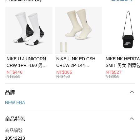
信用卡分期付款
3 期 0 利率 每期
NT$493
21家銀行
合作金庫商業銀行
第一商業銀行
LINE Pay
華南商業銀行
彰化商業銀行
Apple Pay
上海商業儲蓄銀行
台北富邦商業銀行
國泰世華商業銀行
兆豐國際商業銀行
悠遊付
臺灣中小企業銀行
台中商業銀行
NIKE U J UNICORN
NIKE U NK ED CSH
NIKE NK HERIT
匯豐（台灣）商業銀行
華泰商業銀行
CRW 1PR -160 男女
CREW 2P-144
SMIT 男女 側背
全盈+PAY
聯邦商業銀行
遠東國際商業銀行
中統襪 FZ3393100
EMBRDY 男女 短統襪
BA5871010
NT$446
NT$365
NT$527
元大商業銀行
永豐商業銀行
NT$550
NT$450
NT$650
AFTEE先享後付
FZ3073133
玉山商業銀行
星展（台灣）商業銀行
相關說明
台新國際商業銀行
中國信託商業銀行
品牌
【關於「AFTEE先享後付」】
台灣樂天信用卡公司
AFTEE先享後付是「在收到商品之後才付款」的支付方式。 讓您購物簡單
運送方式
NEW ERA
便利好安心！
１．簡單：不需註冊會員、不需綁卡、不需儲值。
7-11取貨(快速到店)
２．便利：只要手機號碼，簡訊認證，即可結帳。
商品特色
每筆NT$100，滿NT$1,500(含以上)免運費
３．安心：先確認商品／服務後，再付款。
商品編號
宅配
【「AFTEE先享後付」結帳流程】
１．於結帳方式選擇「AFTEE先享後付」後，將跳轉至「AFTEE先享後付」
10542213
每筆NT$100，滿NT$1,500(含以上)免運費