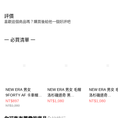
評價
喜歡這個商品嗎？購買後給他一個好評吧
一 必買清單 一
NEW ERA 男女
NEW ERA 男女 毛帽
NEW ERA 男女 
9FORTY AF 卡車帽
洛杉磯道奇 黑
洛杉磯道奇
STREET CULTURE 洛
NE70730186
NE70730187
NT$897
NT$1,080
NT$1,080
NT$1,380
杉磯國王 黑
NE14700491