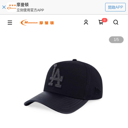
摩曼頓
開啟APP
立刻使用官方APP
0
1
/
5