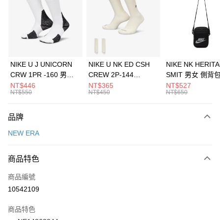
3 期 0 利率 每期
NT$560
21家銀行
合作金庫商業銀行
第一商業銀行
LINE Pay
華南商業銀行
彰化商業銀行
Apple Pay
上海商業儲蓄銀行
台北富邦商業銀行
國泰世華商業銀行
兆豐國際商業銀行
悠遊付
臺灣中小企業銀行
台中商業銀行
NIKE U J UNICORN
NIKE U NK ED CSH
NIKE NK HERIT
匯豐（台灣）商業銀行
華泰商業銀行
CRW 1PR -160 男女
CREW 2P-144
SMIT 男女 側背
全盈+PAY
聯邦商業銀行
遠東國際商業銀行
中統襪 FZ3393100
EMBRDY 男女 短統襪
BA5871010
NT$446
NT$365
NT$527
元大商業銀行
永豐商業銀行
NT$550
NT$450
NT$650
AFTEE先享後付
FZ3073133
玉山商業銀行
星展（台灣）商業銀行
相關說明
台新國際商業銀行
中國信託商業銀行
品牌
【關於「AFTEE先享後付」】
台灣樂天信用卡公司
AFTEE先享後付是「在收到商品之後才付款」的支付方式。 讓您購物簡單
運送方式
NEW ERA
便利好安心！
１．簡單：不需註冊會員、不需綁卡、不需儲值。
7-11取貨(快速到店)
２．便利：只要手機號碼，簡訊認證，即可結帳。
商品特色
每筆NT$100，滿NT$1,500(含以上)免運費
３．安心：先確認商品／服務後，再付款。
商品編號
宅配
【「AFTEE先享後付」結帳流程】
１．於結帳方式選擇「AFTEE先享後付」後，將跳轉至「AFTEE先享後付」
10542109
每筆NT$100，滿NT$1,500(含以上)免運費
結帳頁面，進行簡訊認證並確認金額後，即可完成結帳。
２．訂單成立數日內，您將收到繳費通知簡訊。
商品特色
付款後門市自取
３．收到繳費通知簡訊後14天內，點擊此簡訊中的連結，可透過四大超商／