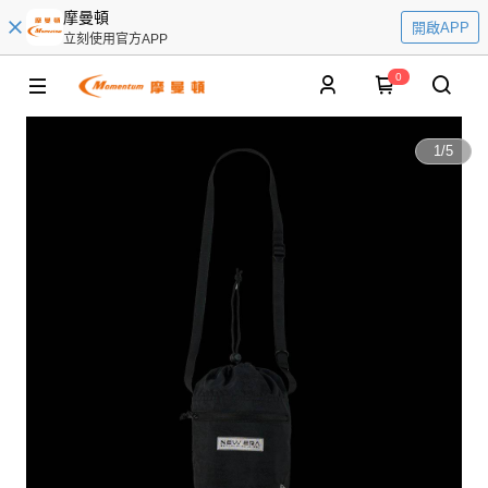
摩曼頓
開啟APP
立刻使用官方APP
0
1
/
5