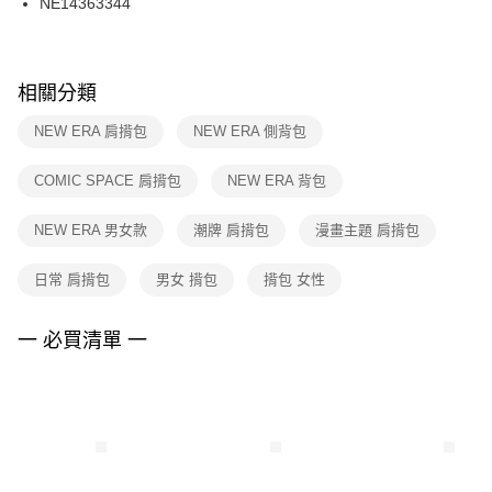
NE14363344
每筆NT$100，滿NT$1,500(含以上)免運費
ATM／網路銀行／等多元方式進行付款，方視為交易完成。
※ 請注意：結帳手續完成當下不需立刻繳費，但若您需要取消訂單，請聯絡
購買商品的店家。未經商家同意取消之訂單仍視為有效，需透過AFTEE先享
後付繳納相關費用。
※ 交易是否成功請以「AFTEE先享後付 」之結帳頁面顯示為準，若有關於
相關分類
是否繳費成功／繳費後需取消欲退款等相關疑問，請聯繫「AFTEE先享後付
客戶支援中心」
https://netprotections.freshdesk.com/support/home
NEW ERA 肩揹包
NEW ERA 側背包
【注意事項】
COMIC SPACE 肩揹包
NEW ERA 背包
１．透過由恩沛科技股份有限公司提供之「AFTEE先享後付」服務完成之交
易，需依本服務之必要範圍內提供個人資料，並將交易相關給付款項請求債
權轉讓予恩沛科技股份有限公司。
NEW ERA 男女款
潮牌 肩揹包
漫畫主題 肩揹包
２．關於個人資料處理事宜，請瀏覽以下網址：
https://aftee.tw/terms/#terms3
日常 肩揹包
男女 揹包
揹包 女性
３．未成年的使用者請事先徵得法定代理人或監護人之同意方可使用
「AFTEE先享後付」，若未經同意申辦者引起之損失，本公司不負相關責
任。
一 必買清單 一
４．使用「AFTEE先享後付」時，將依據個別帳號之用戶狀況，依本公司即
時審查核予不同之上限額度；若仍有額度不足之情形，本公司將視審查結果
請求用戶進行身份認證。
５．嚴禁一人註冊多個帳號或使用他人資訊註冊。若發現惡意使用之情形，
恩沛科技股份有限公司將有權停止該用戶之使用額度並採取法律行動。