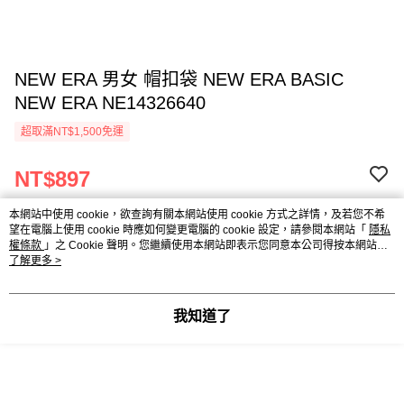
NEW ERA 男女 帽扣袋 NEW ERA BASIC
NEW ERA NE14326640
超取滿NT$1,500免運
NT$897
NT$1,380
本網站中使用 cookie，欲查詢有關本網站使用 cookie 方式之詳情，及若您不希
望在電腦上使用 cookie 時應如何變更電腦的 cookie 設定，請參閱本網站「
隱私
權條款
」之 Cookie 聲明。您繼續使用本網站即表示您同意本公司得按本網站使
用條款之 Cookie 聲明使用 cookie。
了解更多 >
付款與運送方式
超取滿NT$1,500免運
我知道了
付款方式
商品特色
信用卡一次付款
商品編號
信用卡分期付款
10541936