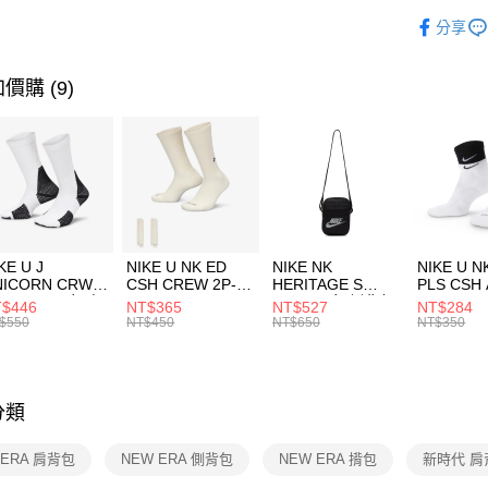
玉山商
品牌
NE
相關說明
分享
台新國
【關於「A
運動配件
台灣樂
AFTEE
便利好安
運動類型
運送方式
價購 (9)
１．簡單
２．便利
7-11取貨
３．安心
每筆NT$1
【「AFT
宅配
１．於結帳
付」結帳
每筆NT$1
２．訂單
３．收到繳
付款後門
KE U J
NIKE U NK ED
NIKE NK
NIKE U N
／ATM／
NICORN CRW
CSH CREW 2P-
HERITAGE S
PLS CSH 
每筆NT$1
※ 請注意
R -160 男女 中
144 EMBRDY 男
SMIT 男女 側背包
144 DBL
$446
NT$365
NT$527
NT$284
絡購買商品
襪 FZ3393100
女 短統襪
BA5871010
襪 DH405
$550
NT$450
NT$650
NT$350
先享後付
FZ3073133
※ 交易是
是否繳費成
付客戶支
分類
【注意事
１．透過由
 ERA 肩背包
NEW ERA 側背包
NEW ERA 揹包
新時代 肩
交易，需
求債權轉