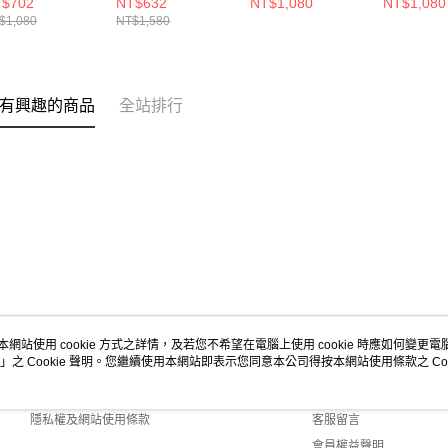
$702
NT$632
NT$1,080
NT$1,080
A NE14363347
LOGO NEW ERA
$1,080
NT$1,580
NE13774232
有興趣的商品
全站排行
本網站使用 cookie 方式之詳情，及若您不希望在電腦上使用 cookie 時應如何變更電腦的
」之 Cookie 聲明。您繼續使用本網站即表示您同意本公司得按本網站使用條款之 Coo
關於我們
客服資訊
商店簡介
購物說明
隱私權及網站使用條款
客服留言
會員權益聲明