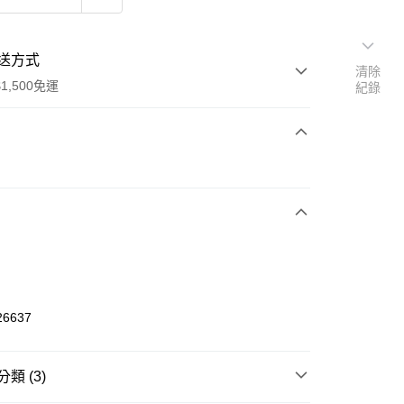
送方式
清除
1,500免運
紀錄
次付款
期付款
0 利率 每期
NT$426
21家銀行
庫商業銀行
第一商業銀行
業銀行
彰化商業銀行
業儲蓄銀行
台北富邦商業銀行
華商業銀行
兆豐國際商業銀行
26637
小企業銀行
台中商業銀行
台灣）商業銀行
華泰商業銀行
業銀行
遠東國際商業銀行
類 (3)
業銀行
永豐商業銀行
享後付