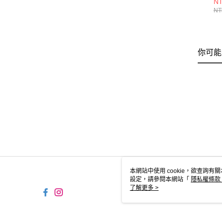
NT
ER
NT
你可能
本網站中使用 cookie，欲查詢有關
設定，請參閱本網站「
隱私權條款
使用 cookie。
了解更多 >