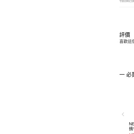
相關
評價
喜歡這
一 必
N
揹
D