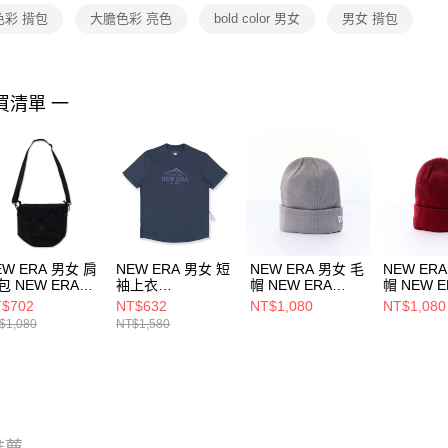
２．關於
色彩 揹包
大膽色彩 亮色
bold color 男女
男女 揹包
https://aft
３．未成
「AFTE
任。
買清單 一
４．使用「
即時審查
結果請求
５．嚴禁
形，恩沛
動。
EW ERA 男女 肩
NEW ERA 男女 短
NEW ERA 男女 毛
NEW ER
包 NEW ERA
袖上衣
帽 NEW ERA
帽 NEW E
ARK 90S NEW
OUTDOOR BASIC
NE70534806
NE70534
$702
NT$632
NT$1,080
NT$1,080
A NE14363347
LOGO NEW ERA
$1,080
NT$1,580
NE13774232