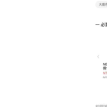
大膽
一 必
N
揹
D
NT
ER
NT