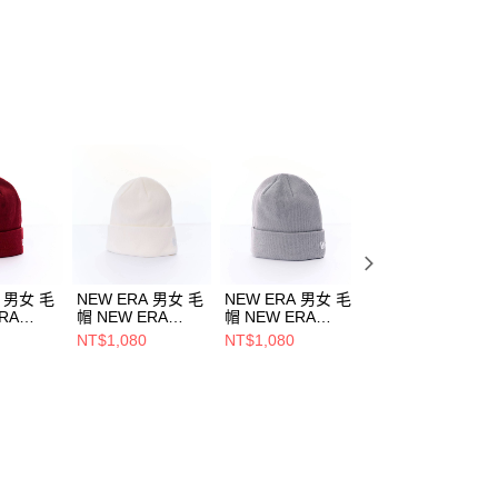
個人資料處理事宜，請瀏覽以下網址：
ee.tw/terms/#terms3
年的使用者請事先徵得法定代理人或監護人之同意方可使用
E先享後付」，若未經同意申辦者引起之損失，本公司不負相關責
AFTEE先享後付」時，將依據個別帳號之用戶狀況，依本公司
核予不同之上限額度；若仍有額度不足之情形，本公司將視審查
用戶進行身份認證。
一人註冊多個帳號或使用他人資訊註冊。若發現惡意使用之情
科技股份有限公司將有權停止該用戶之使用額度並採取法律行
A 男女 毛
NEW ERA 男女 毛
NEW ERA 男女 毛
NEW ERA 男女 
RA
帽 NEW ERA
帽 NEW ERA
帽 NEW ERA
803
NE70534808
NE70788570
NE70534810
NT$1,080
NT$1,080
NT$1,080