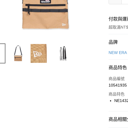
付款與運
超取滿NT$
付款方式
品牌
信用卡一
NEW ERA
信用卡分
商品特色
3 期 
商品編號
合作金
LINE Pay
10541935
華南商
Apple Pay
上海商
商品特色
國泰世
NE143
悠遊付
臺灣中
匯豐（
全盈+PAY
聯邦商
商品相關分
元大商
AFTEE先