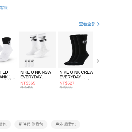
業銀行
星展（台灣）商業銀行
W ERA
客服
際商業銀行
中國信託商業銀行
FTEE先享後付」】
包袋
側背包
天信用卡公司
先享後付是「在收到商品之後才付款」的支付方式。 讓您購物簡單
心！
休閒戶外
配件
查看全部
：不需註冊會員、不需綁卡、不需儲值。
：只要手機號碼，簡訊認證，即可結帳。
(快速到店)
：先確認商品／服務後，再付款。
00，滿NT$1,500(含以上)免運費
EE先享後付」結帳流程】
方式選擇「AFTEE先享後付」後，將跳轉至「AFTEE先享後
頁面，進行簡訊認證並確認金額後，即可完成結帳。
00，滿NT$1,500(含以上)免運費
成立數日內，您將收到繳費通知簡訊。
費通知簡訊後14天內，點擊此簡訊中的連結，可透過四大超商
市自取
K ED
NIKE U NK NSW
NIKE U NK CREW
NIKE U NK
網路銀行／等多元方式進行付款，方視為交易完成。
ANK 1P
EVERYDAY
EVERYDAY
EVERYDAY LTW
00，滿NT$1,500(含以上)免運費
：結帳手續完成當下不需立刻繳費，但若您需要取消訂單，請聯
 男 中統
ESSENTIAL CR
BBALL 3PR 男女
ANKLE 3PR 男女
NT$365
NT$527
NT$365
的店家。未經商家同意取消之訂單仍視為有效，需透過AFTEE
8104
男女 短統襪
長統襪
踝襪 SX7677010
NT$450
NT$650
NT$450
繳納相關費用。
DX5089103
DA2123010
否成功請以「AFTEE先享後付 」之結帳頁面顯示為準，若有關於
功／繳費後需取消欲退款等相關疑問，請聯繫「AFTEE先享後
援中心」
https://netprotections.freshdesk.com/support/home
項】
恩沛科技股份有限公司提供之「AFTEE先享後付」服務完成之
背包
新時代 側背包
戶外 肩背包
依本服務之必要範圍內提供個人資料，並將交易相關給付款項請
讓予恩沛科技股份有限公司。