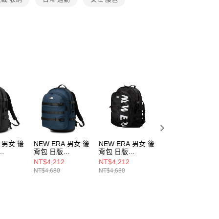
依本服務之必要範圍內提供個人資料，並將交易相關給付款項請
讓予恩沛科技股份有限公司。
個人資料處理事宜，請瀏覽以下網址：
ee.tw/terms/#terms3
年的使用者請事先徵得法定代理人或監護人之同意方可使用
E先享後付」，若未經同意申辦者引起之損失，本公司不負相關責
AFTEE先享後付」時，將依據個別帳號之用戶狀況，依本公司
核予不同之上限額度；若仍有額度不足之情形，本公司將視審查
用戶進行身份認證。
一人註冊多個帳號或使用他人資訊註冊。若發現惡意使用之情
科技股份有限公司將有權停止該用戶之使用額度並採取法律行
A 男女 後
NEW ERA 男女 後
NEW ERA 男女 後
NEW ERA 男女 
背包 日版
背包 日版
背包 日版SPORT
 PACK
CARRIER PACK
CARRIER PACK
PACK NE
NT$4,212
NT$4,212
NT$3,680
571509
NE NE14201541
NE NE12141258
NE12728227
NT$4,680
NT$4,680