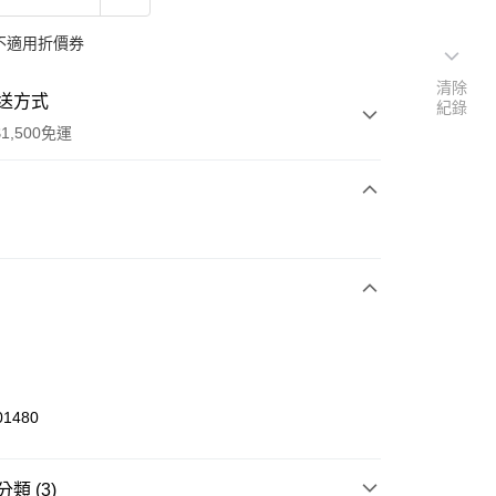
不適用折價券
清除
送方式
紀錄
1,500免運
次付款
期付款
0 利率 每期
NT$526
21家銀行
庫商業銀行
第一商業銀行
業銀行
彰化商業銀行
業儲蓄銀行
台北富邦商業銀行
華商業銀行
兆豐國際商業銀行
01480
小企業銀行
台中商業銀行
台灣）商業銀行
華泰商業銀行
業銀行
遠東國際商業銀行
類 (3)