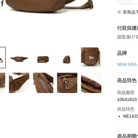
※ 本商品
付款與運
超取滿NT$
付款方式
品牌
信用卡一
NEW ERA
信用卡分
商品特色
3 期 
商品編號
合作金
LINE Pay
10541810
華南商
Apple Pay
上海商
商品特色
國泰世
NE142
悠遊付
臺灣中
匯豐（
全盈+PAY
聯邦商
商品相關分