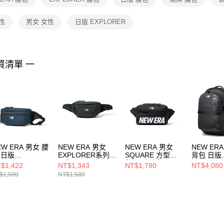
交易，需
求債權轉
２．關於
女性
男女 女性
日版 EXPLORER
https://aft
３．未成
「AFTE
任。
買清單 一
４．使用「
即時審查
結果請求
５．嚴禁
形，恩沛
動。
EW ERA 男女 腰
NEW ERA 男女
NEW ERA 男女
NEW ER
 日版
EXPLORER系列
SQUARE 方型腰
背包 日版
XPLORER NE
腰包 黑
包 黑/文字標
CARRIER
$1,422
NT$1,343
NT$1,780
NT$4,080
14201479
NE12728355
NE12872991
NE NE13
$1,580
NT$1,580