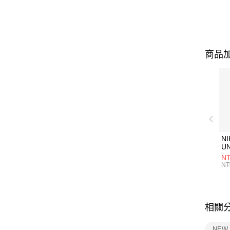
商品加
NI
U
1P
NT
統
NT
相關
NEW