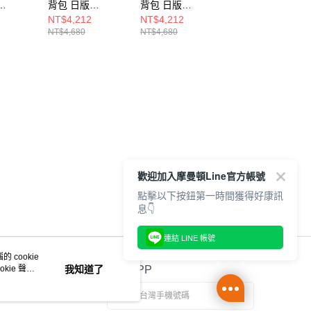
背包 日版
背包 日版
背包 日版SPORT
 PACK
CARRIER PACK
CARRIER PACK
PACK NE
NT$4,212
NT$4,212
NT$3,680
571509
NE NE14201541
NE NE12141258
NE12728227
NT$4,680
NT$4,680
歡迎加入摩曼頓Line官方帳號
點擊以下按鈕第一時間獲得好康訊
息👇
連結 LINE 帳號
 cookie
kie 聲明
我知道了
官方APP