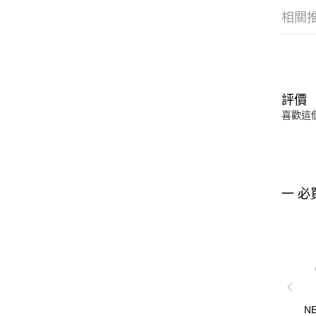
相關
評價
喜歡這
一 必
N