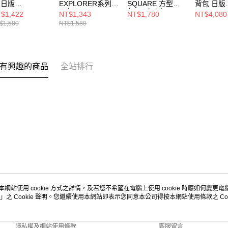
 日版
EXPLORER系列
SQUARE 方型腰
背包 日版
XPLORER NE
腰包 黑
包 黑/文字標
CARRIER
$1,422
NT$1,343
NT$1,780
NT$4,080
14201479
NE12728355
NE12872991
NE NE13
$1,580
NT$1,580
有興趣的商品
全站排行
本網站使用 cookie 方式之詳情，及若您不希望在電腦上使用 cookie 時應如何變更電腦的
」之 Cookie 聲明。您繼續使用本網站即表示您同意本公司得按本網站使用條款之 Coo
關於我們
客服資訊
商店簡介
購物說明
隱私權及網站使用條款
客服留言