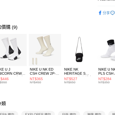
元大商
AFTEE先
玉山商
品牌
NE
相關說明
分享
台新國
【關於「A
運動配件
台灣樂
AFTEE
便利好安
運動類型
運送方式
價購 (9)
１．簡單
２．便利
7-11取貨
３．安心
每筆NT$1
【「AFT
宅配
１．於結帳
付」結帳
每筆NT$1
２．訂單
３．收到繳
付款後門
KE U J
NIKE U NK ED
NIKE NK
NIKE U N
／ATM／
NICORN CRW
CSH CREW 2P-
HERITAGE S
PLS CSH 
每筆NT$1
※ 請注意
R -160 男女 中
144 EMBRDY 男
SMIT 男女 側背包
144 DBL
$446
NT$365
NT$527
NT$284
絡購買商品
襪 FZ3393100
女 短統襪
BA5871010
襪 DH405
$550
NT$450
NT$650
NT$350
先享後付
FZ3073133
※ 交易是
是否繳費成
付客戶支
分類
【注意事
１．透過由
 ERA 腰包
EXPLORER 腰包
日版 腰包
潮牌 腰包