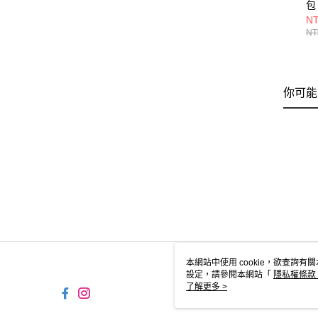
包
E
NT
NE
NT
你可能
本網站中使用 cookie，欲查詢有關
設定，請參閱本網站「
隱私權條款
使用 cookie。
了解更多 >