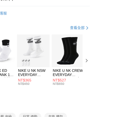
業銀行
永豐商業銀行
享後付
業銀行
星展（台灣）商業銀行
W ERA
客服
際商業銀行
中國信託商業銀行
FTEE先享後付」】
包袋
腰包
天信用卡公司
先享後付是「在收到商品之後才付款」的支付方式。 讓您購物簡單
心！
休閒戶外
配件
查看全部
：不需註冊會員、不需綁卡、不需儲值。
：只要手機號碼，簡訊認證，即可結帳。
(快速到店)
：先確認商品／服務後，再付款。
00，滿NT$1,500(含以上)免運費
EE先享後付」結帳流程】
方式選擇「AFTEE先享後付」後，將跳轉至「AFTEE先享後
頁面，進行簡訊認證並確認金額後，即可完成結帳。
00，滿NT$1,500(含以上)免運費
成立數日內，您將收到繳費通知簡訊。
費通知簡訊後14天內，點擊此簡訊中的連結，可透過四大超商
市自取
K ED
NIKE U NK NSW
NIKE U NK CREW
NIKE U NK
網路銀行／等多元方式進行付款，方視為交易完成。
ANK 1P
EVERYDAY
EVERYDAY
EVERYDAY LTW
00，滿NT$1,500(含以上)免運費
：結帳手續完成當下不需立刻繳費，但若您需要取消訂單，請聯
 男 中統
ESSENTIAL CR
BBALL 3PR 男女
ANKLE 3PR 男女
NT$365
NT$527
NT$365
的店家。未經商家同意取消之訂單仍視為有效，需透過AFTEE
8104
男女 短統襪
長統襪
踝襪 SX7677010
NT$450
NT$650
NT$450
繳納相關費用。
DX5089103
DA2123010
否成功請以「AFTEE先享後付 」之結帳頁面顯示為準，若有關於
功／繳費後需取消欲退款等相關疑問，請聯繫「AFTEE先享後
援中心」
https://netprotections.freshdesk.com/support/home
項】
恩沛科技股份有限公司提供之「AFTEE先享後付」服務完成之
裝載 收納
日常 通勤
女性 腰包