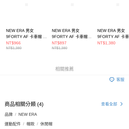
NEW ERA 男女
NEW ERA 男女
NEW ERA 男女
9FORTY AF 卡車帽 日
9FORTY AF 卡車帽
9FORTY AF 卡
版SEQUINS NE
FISHNET NE 黑
COLOR ERA FW
NT$966
NT$897
NT$1,380
NT$1,380
NT$1,380
NE14201438
NE14499937
約洋基 赤褐
NE14700939
相關推薦
客服
商品相關分類 (4)
查看全部
品牌
NEW ERA
運動配件
帽款
休閒帽