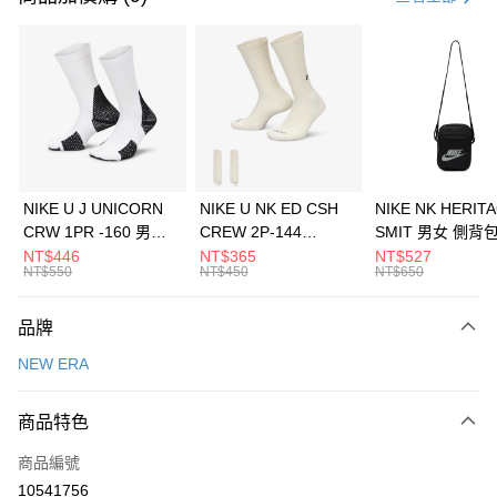
信用卡分期付款
3 期 0 利率 每期
NT$460
21家銀行
合作金庫商業銀行
第一商業銀行
LINE Pay
華南商業銀行
彰化商業銀行
Apple Pay
上海商業儲蓄銀行
台北富邦商業銀行
國泰世華商業銀行
兆豐國際商業銀行
悠遊付
臺灣中小企業銀行
台中商業銀行
NIKE U J UNICORN
NIKE U NK ED CSH
NIKE NK HERIT
匯豐（台灣）商業銀行
華泰商業銀行
CRW 1PR -160 男女
CREW 2P-144
SMIT 男女 側背
全盈+PAY
聯邦商業銀行
遠東國際商業銀行
中統襪 FZ3393100
EMBRDY 男女 短統襪
BA5871010
NT$446
NT$365
NT$527
元大商業銀行
永豐商業銀行
NT$550
NT$450
NT$650
AFTEE先享後付
FZ3073133
玉山商業銀行
星展（台灣）商業銀行
相關說明
台新國際商業銀行
中國信託商業銀行
品牌
【關於「AFTEE先享後付」】
台灣樂天信用卡公司
AFTEE先享後付是「在收到商品之後才付款」的支付方式。 讓您購物簡單
運送方式
NEW ERA
便利好安心！
１．簡單：不需註冊會員、不需綁卡、不需儲值。
7-11取貨(快速到店)
２．便利：只要手機號碼，簡訊認證，即可結帳。
商品特色
每筆NT$100，滿NT$1,500(含以上)免運費
３．安心：先確認商品／服務後，再付款。
商品編號
宅配
【「AFTEE先享後付」結帳流程】
１．於結帳方式選擇「AFTEE先享後付」後，將跳轉至「AFTEE先享後付」
10541756
每筆NT$100，滿NT$1,500(含以上)免運費