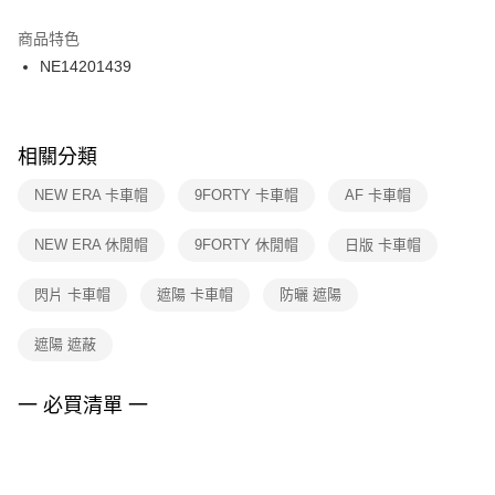
結帳頁面，進行簡訊認證並確認金額後，即可完成結帳。
２．訂單成立數日內，您將收到繳費通知簡訊。
商品特色
付款後門市自取
３．收到繳費通知簡訊後14天內，點擊此簡訊中的連結，可透過四大超商／
NE14201439
每筆NT$100，滿NT$1,500(含以上)免運費
ATM／網路銀行／等多元方式進行付款，方視為交易完成。
※ 請注意：結帳手續完成當下不需立刻繳費，但若您需要取消訂單，請聯絡
購買商品的店家。未經商家同意取消之訂單仍視為有效，需透過AFTEE先享
後付繳納相關費用。
※ 交易是否成功請以「AFTEE先享後付 」之結帳頁面顯示為準，若有關於
相關分類
是否繳費成功／繳費後需取消欲退款等相關疑問，請聯繫「AFTEE先享後付
客戶支援中心」
https://netprotections.freshdesk.com/support/home
NEW ERA 卡車帽
9FORTY 卡車帽
AF 卡車帽
【注意事項】
NEW ERA 休閒帽
9FORTY 休閒帽
日版 卡車帽
１．透過由恩沛科技股份有限公司提供之「AFTEE先享後付」服務完成之交
易，需依本服務之必要範圍內提供個人資料，並將交易相關給付款項請求債
權轉讓予恩沛科技股份有限公司。
閃片 卡車帽
遮陽 卡車帽
防曬 遮陽
２．關於個人資料處理事宜，請瀏覽以下網址：
https://aftee.tw/terms/#terms3
遮陽 遮蔽
３．未成年的使用者請事先徵得法定代理人或監護人之同意方可使用
「AFTEE先享後付」，若未經同意申辦者引起之損失，本公司不負相關責
任。
一 必買清單 一
４．使用「AFTEE先享後付」時，將依據個別帳號之用戶狀況，依本公司即
時審查核予不同之上限額度；若仍有額度不足之情形，本公司將視審查結果
請求用戶進行身份認證。
５．嚴禁一人註冊多個帳號或使用他人資訊註冊。若發現惡意使用之情形，
恩沛科技股份有限公司將有權停止該用戶之使用額度並採取法律行動。