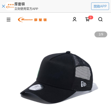
摩曼頓
開啟APP
立刻使用官方APP
0
1
/
9