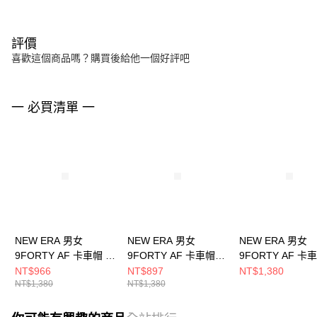
評價
喜歡這個商品嗎？購買後給他一個好評吧
一 必買清單 一
NEW ERA 男女
NEW ERA 男女
NEW ERA 男女
9FORTY AF 卡車帽 日
9FORTY AF 卡車帽
9FORTY AF 卡
版SEQUINS NE
FISHNET NE 黑
COLOR ERA FW
NT$966
NT$897
NT$1,380
NT$1,380
NT$1,380
NE14201438
NE14499937
約洋基 赤褐
NE14700939