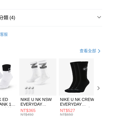
小企業銀行
台中商業銀行
台灣）商業銀行
華泰商業銀行
業銀行
遠東國際商業銀行
類 (4)
業銀行
永豐商業銀行
享後付
業銀行
星展（台灣）商業銀行
W ERA
客服
際商業銀行
中國信託商業銀行
FTEE先享後付」】
帽款
休閒帽
天信用卡公司
先享後付是「在收到商品之後才付款」的支付方式。 讓您購物簡單
心！
休閒戶外
配件
查看全部
：不需註冊會員、不需綁卡、不需儲值。
：只要手機號碼，簡訊認證，即可結帳。
夏日休閒帽款｜最低5折
(快速到店)
：先確認商品／服務後，再付款。
00，滿NT$1,500(含以上)免運費
EE先享後付」結帳流程】
方式選擇「AFTEE先享後付」後，將跳轉至「AFTEE先享後
頁面，進行簡訊認證並確認金額後，即可完成結帳。
00，滿NT$1,500(含以上)免運費
成立數日內，您將收到繳費通知簡訊。
費通知簡訊後14天內，點擊此簡訊中的連結，可透過四大超商
市自取
K ED
NIKE U NK NSW
NIKE U NK CREW
NIKE U NK
網路銀行／等多元方式進行付款，方視為交易完成。
ANK 1P
EVERYDAY
EVERYDAY
EVERYDAY LTW
00，滿NT$1,500(含以上)免運費
：結帳手續完成當下不需立刻繳費，但若您需要取消訂單，請聯
 男 中統
ESSENTIAL CR
BBALL 3PR 男女
ANKLE 3PR 男女
NT$365
NT$527
NT$365
的店家。未經商家同意取消之訂單仍視為有效，需透過AFTEE
8104
男女 短統襪
長統襪
踝襪 SX7677010
NT$450
NT$650
NT$450
繳納相關費用。
DX5089103
DA2123010
否成功請以「AFTEE先享後付 」之結帳頁面顯示為準，若有關於
功／繳費後需取消欲退款等相關疑問，請聯繫「AFTEE先享後
援中心」
https://netprotections.freshdesk.com/support/home