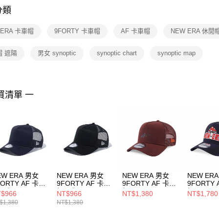
分類
【注意事
１．透過由
 ERA 卡車帽
9FORTY 卡車帽
AF 卡車帽
NEW ERA 休閒
交易，需
求債權轉
２．關於
帽 遮陽
男女 synoptic
synoptic chart
synoptic map
https://aft
３．未成
「AFTE
任。
買清單 一
４．使用「
即時審查
結果請求
５．嚴禁
形，恩沛
動。
EW ERA 男女
NEW ERA 男女
NEW ERA 男女
NEW ER
FORTY AF 卡車
9FORTY AF 卡車
9FORTY AF 卡車
9FORTY 
 日版SEQUINS
帽 日版SEQUINS
帽 MOUNTAIN
帽 OUTD
$966
NT$966
NT$1,380
NT$1,780
 NE14201438
NE NE14201439
GRAPHIC FW25
FISH NE
$1,380
NT$1,380
NEW ERA 赤褐
ERA 黑
NE14700934
NE14700