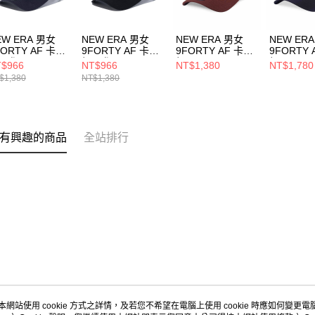
EW ERA 男女
NEW ERA 男女
NEW ERA 男女
NEW ER
FORTY AF 卡車
9FORTY AF 卡車
9FORTY AF 卡車
9FORTY 
 日版SEQUINS
帽 日版SEQUINS
帽 MOUNTAIN
帽 OUTD
$966
NT$966
NT$1,380
NT$1,780
 NE14201438
NE NE14201439
GRAPHIC FW25
FISH NE
$1,380
NT$1,380
NEW ERA 赤褐
ERA 黑
NE14700934
NE14700
有興趣的商品
全站排行
本網站使用 cookie 方式之詳情，及若您不希望在電腦上使用 cookie 時應如何變更電腦的