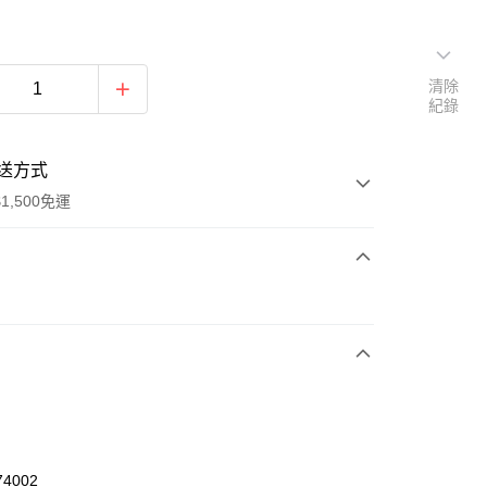
清除
紀錄
送方式
1,500免運
次付款
期付款
0 利率 每期
NT$626
21家銀行
庫商業銀行
第一商業銀行
業銀行
彰化商業銀行
業儲蓄銀行
台北富邦商業銀行
華商業銀行
兆豐國際商業銀行
74002