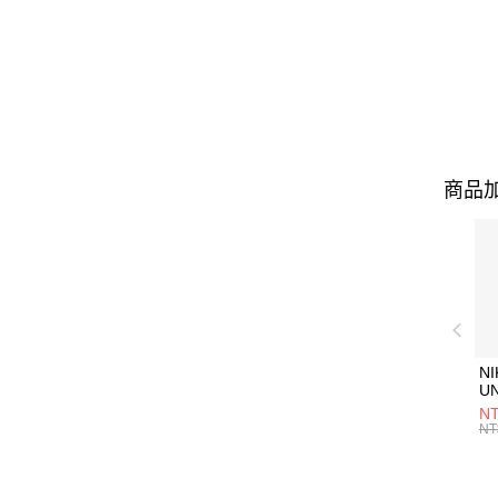
商品加
NI
U
1P
NT
統
NT