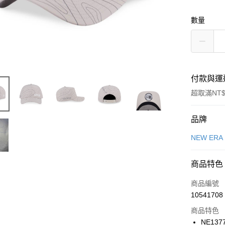
數量
付款與運
超取滿NT$
付款方式
品牌
信用卡一
NEW ERA
信用卡分
商品特色
3 期 
商品編號
合作金
LINE Pay
10541708
華南商
Apple Pay
上海商
商品特色
國泰世
NE137