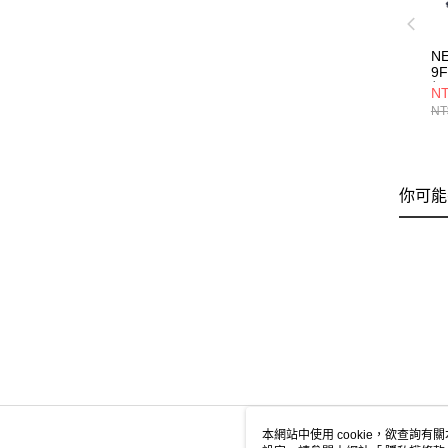
N
9
帽
NT
NE
NT
你可能
本網站中使用 cookie，欲查詢有關