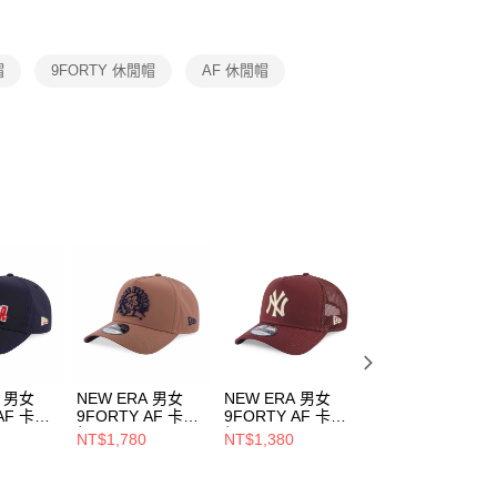
項】
恩沛科技股份有限公司提供之「AFTEE先享後付」服務完成之
帽
9FORTY 休閒帽
AF 休閒帽
依本服務之必要範圍內提供個人資料，並將交易相關給付款項請
讓予恩沛科技股份有限公司。
個人資料處理事宜，請瀏覽以下網址：
ee.tw/terms/#terms3
年的使用者請事先徵得法定代理人或監護人之同意方可使用
E先享後付」，若未經同意申辦者引起之損失，本公司不負相關責
AFTEE先享後付」時，將依據個別帳號之用戶狀況，依本公司
核予不同之上限額度；若仍有額度不足之情形，本公司將視審查
用戶進行身份認證。
一人註冊多個帳號或使用他人資訊註冊。若發現惡意使用之情
科技股份有限公司將有權停止該用戶之使用額度並採取法律行
A 男女
NEW ERA 男女
NEW ERA 男女
NEW ERA 男女
AF 卡車
9FORTY AF 卡車
9FORTY AF 卡車
9FORTY AF 卡車
OOR
帽 OUTDOOR
帽 COLOR ERA
帽 MOUNTAIN
NT$1,780
NT$1,380
NT$1,380
T NEW
FISH NET NEW
FW25 紐約洋基 赤
GRAPHIC FW25
ERA 卡其
褐 NE14700939
NEW ERA 海邊藍
508
NE14700507
NE14700933