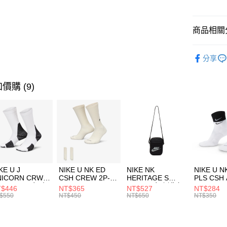
悠遊付
臺灣中
匯豐（
全盈+PAY
聯邦商
商品相關分
元大商
AFTEE先
玉山商
品牌
NE
相關說明
分享
台新國
【關於「A
運動配件
台灣樂
AFTEE
便利好安
運動類型
運送方式
價購 (9)
１．簡單
２．便利
促銷活動
7-11取貨
３．安心
每筆NT$1
【「AFT
宅配
１．於結帳
付」結帳
每筆NT$1
２．訂單
３．收到繳
付款後門
KE U J
NIKE U NK ED
NIKE NK
NIKE U N
／ATM／
NICORN CRW
CSH CREW 2P-
HERITAGE S
PLS CSH 
每筆NT$1
※ 請注意
R -160 男女 中
144 EMBRDY 男
SMIT 男女 側背包
144 DBL
$446
NT$365
NT$527
NT$284
絡購買商品
襪 FZ3393100
女 短統襪
BA5871010
襪 DH405
$550
NT$450
NT$650
NT$350
先享後付
FZ3073133
※ 交易是
是否繳費成
付客戶支