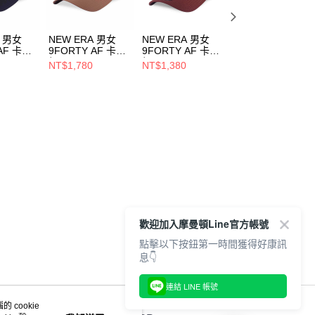
A 男女
NEW ERA 男女
NEW ERA 男女
NEW ERA 男女
AF 卡車
9FORTY AF 卡車
9FORTY AF 卡車
9FORTY AF 卡車
OOR
帽 OUTDOOR
帽 COLOR ERA
帽 MOUNTAIN
NT$1,780
NT$1,380
NT$1,380
T NEW
FISH NET NEW
FW25 紐約洋基 赤
GRAPHIC FW25
ERA 卡其
褐 NE14700939
NEW ERA 海邊藍
508
NE14700507
NE14700933
歡迎加入摩曼頓Line官方帳號
點擊以下按鈕第一時間獲得好康訊
息👇
連結 LINE 帳號
 cookie