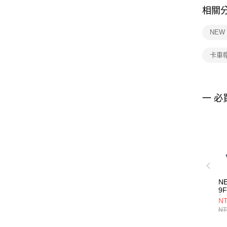
相關
NEW
卡車
一 必
N
9
帽
NT
NE
NT