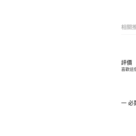
相關
評價
喜歡這
一 必