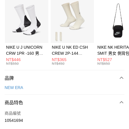
信用卡分期付款
3 期 0 利率 每期
NT$826
21家銀行
合作金庫商業銀行
第一商業銀行
LINE Pay
華南商業銀行
彰化商業銀行
Apple Pay
上海商業儲蓄銀行
台北富邦商業銀行
國泰世華商業銀行
兆豐國際商業銀行
悠遊付
臺灣中小企業銀行
台中商業銀行
NIKE U J UNICORN
NIKE U NK ED CSH
NIKE NK HERIT
匯豐（台灣）商業銀行
華泰商業銀行
CRW 1PR -160 男女
CREW 2P-144
SMIT 男女 側背
全盈+PAY
聯邦商業銀行
遠東國際商業銀行
中統襪 FZ3393100
EMBRDY 男女 短統襪
BA5871010
NT$446
NT$365
NT$527
元大商業銀行
永豐商業銀行
NT$550
NT$450
NT$650
AFTEE先享後付
FZ3073133
玉山商業銀行
星展（台灣）商業銀行
相關說明
台新國際商業銀行
中國信託商業銀行
品牌
【關於「AFTEE先享後付」】
台灣樂天信用卡公司
AFTEE先享後付是「在收到商品之後才付款」的支付方式。 讓您購物簡單
運送方式
NEW ERA
便利好安心！
１．簡單：不需註冊會員、不需綁卡、不需儲值。
7-11取貨(快速到店)
２．便利：只要手機號碼，簡訊認證，即可結帳。
商品特色
每筆NT$100，滿NT$1,500(含以上)免運費
３．安心：先確認商品／服務後，再付款。
商品編號
宅配
【「AFTEE先享後付」結帳流程】
１．於結帳方式選擇「AFTEE先享後付」後，將跳轉至「AFTEE先享後付」
10541694
每筆NT$100，滿NT$1,500(含以上)免運費
結帳頁面，進行簡訊認證並確認金額後，即可完成結帳。