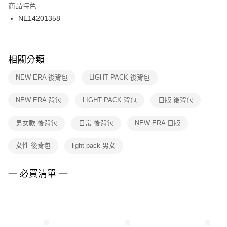
２．訂單成立數日內，您將收到繳費通知簡訊。
商品特色
付款後門市自取
３．收到繳費通知簡訊後14天內，點擊此簡訊中的連結，可透過四大超商／
NE14201358
每筆NT$100，滿NT$1,500(含以上)免運費
ATM／網路銀行／等多元方式進行付款，方視為交易完成。
※ 請注意：結帳手續完成當下不需立刻繳費，但若您需要取消訂單，請聯絡
購買商品的店家。未經商家同意取消之訂單仍視為有效，需透過AFTEE先享
後付繳納相關費用。
※ 交易是否成功請以「AFTEE先享後付 」之結帳頁面顯示為準，若有關於
相關分類
是否繳費成功／繳費後需取消欲退款等相關疑問，請聯繫「AFTEE先享後付
客戶支援中心」
https://netprotections.freshdesk.com/support/home
NEW ERA 後背包
LIGHT PACK 後背包
【注意事項】
NEW ERA 背包
LIGHT PACK 背包
日版 後背包
１．透過由恩沛科技股份有限公司提供之「AFTEE先享後付」服務完成之交
易，需依本服務之必要範圍內提供個人資料，並將交易相關給付款項請求債
權轉讓予恩沛科技股份有限公司。
男女款 後背包
日常 後背包
NEW ERA 日版
２．關於個人資料處理事宜，請瀏覽以下網址：
https://aftee.tw/terms/#terms3
女性 後背包
light pack 男女
３．未成年的使用者請事先徵得法定代理人或監護人之同意方可使用
「AFTEE先享後付」，若未經同意申辦者引起之損失，本公司不負相關責
任。
一 必買清單 一
４．使用「AFTEE先享後付」時，將依據個別帳號之用戶狀況，依本公司即
時審查核予不同之上限額度；若仍有額度不足之情形，本公司將視審查結果
請求用戶進行身份認證。
５．嚴禁一人註冊多個帳號或使用他人資訊註冊。若發現惡意使用之情形，
恩沛科技股份有限公司將有權停止該用戶之使用額度並採取法律行動。