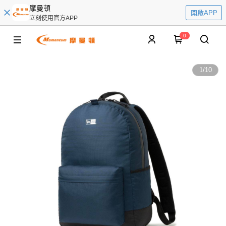
摩曼頓
開啟APP
立刻使用官方APP
0
1
/
10