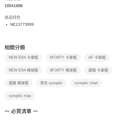
１．於結帳方式選擇「AFTEE先享後付」後，將跳轉至「AFTEE先享後付」
10541686
每筆NT$100，滿NT$1,500(含以上)免運費
結帳頁面，進行簡訊認證並確認金額後，即可完成結帳。
２．訂單成立數日內，您將收到繳費通知簡訊。
商品特色
付款後門市自取
３．收到繳費通知簡訊後14天內，點擊此簡訊中的連結，可透過四大超商／
NE13773999
每筆NT$100，滿NT$1,500(含以上)免運費
ATM／網路銀行／等多元方式進行付款，方視為交易完成。
※ 請注意：結帳手續完成當下不需立刻繳費，但若您需要取消訂單，請聯絡
購買商品的店家。未經商家同意取消之訂單仍視為有效，需透過AFTEE先享
後付繳納相關費用。
※ 交易是否成功請以「AFTEE先享後付 」之結帳頁面顯示為準，若有關於
相關分類
是否繳費成功／繳費後需取消欲退款等相關疑問，請聯繫「AFTEE先享後付
客戶支援中心」
https://netprotections.freshdesk.com/support/home
NEW ERA 卡車帽
9FORTY 卡車帽
AF 卡車帽
【注意事項】
NEW ERA 棒球帽
9FORTY 棒球帽
遮陽 卡車帽
１．透過由恩沛科技股份有限公司提供之「AFTEE先享後付」服務完成之交
易，需依本服務之必要範圍內提供個人資料，並將交易相關給付款項請求債
權轉讓予恩沛科技股份有限公司。
遮陽 棒球帽
男女 synoptic
synoptic chart
２．關於個人資料處理事宜，請瀏覽以下網址：
https://aftee.tw/terms/#terms3
synoptic map
３．未成年的使用者請事先徵得法定代理人或監護人之同意方可使用
「AFTEE先享後付」，若未經同意申辦者引起之損失，本公司不負相關責
任。
一 必買清單 一
４．使用「AFTEE先享後付」時，將依據個別帳號之用戶狀況，依本公司即
時審查核予不同之上限額度；若仍有額度不足之情形，本公司將視審查結果
請求用戶進行身份認證。