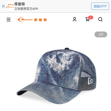
摩曼頓
開啟APP
立刻使用官方APP
0
1
/
6