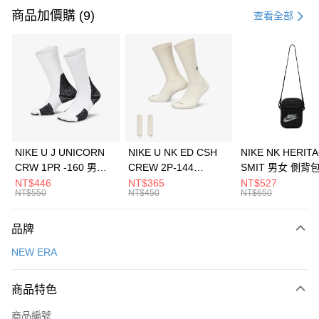
信用卡一次付款
商品加價購 (9)
查看全部
信用卡分期付款
3 期 0 利率 每期
NT$626
21家銀行
合作金庫商業銀行
第一商業銀行
LINE Pay
華南商業銀行
彰化商業銀行
Apple Pay
上海商業儲蓄銀行
台北富邦商業銀行
國泰世華商業銀行
兆豐國際商業銀行
悠遊付
臺灣中小企業銀行
台中商業銀行
NIKE U J UNICORN
NIKE U NK ED CSH
NIKE NK HERIT
匯豐（台灣）商業銀行
華泰商業銀行
CRW 1PR -160 男女
CREW 2P-144
SMIT 男女 側背
全盈+PAY
聯邦商業銀行
遠東國際商業銀行
中統襪 FZ3393100
EMBRDY 男女 短統襪
BA5871010
NT$446
NT$365
NT$527
元大商業銀行
永豐商業銀行
NT$550
NT$450
NT$650
AFTEE先享後付
FZ3073133
玉山商業銀行
星展（台灣）商業銀行
相關說明
台新國際商業銀行
中國信託商業銀行
品牌
【關於「AFTEE先享後付」】
台灣樂天信用卡公司
AFTEE先享後付是「在收到商品之後才付款」的支付方式。 讓您購物簡單
運送方式
NEW ERA
便利好安心！
１．簡單：不需註冊會員、不需綁卡、不需儲值。
7-11取貨(快速到店)
２．便利：只要手機號碼，簡訊認證，即可結帳。
商品特色
每筆NT$100，滿NT$1,500(含以上)免運費
３．安心：先確認商品／服務後，再付款。
商品編號
宅配
【「AFTEE先享後付」結帳流程】