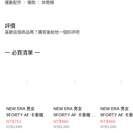
運動配件
帽款
休閒帽
評價
喜歡這個商品嗎？購買後給他一個好評吧
一 必買清單 一
NEW ERA 男女
NEW ERA 男女
NEW ERA 男女
9FORTY AF 卡車帽
9FORTY AF 卡車帽 日
9FORTY AF 卡
SYNOPTIC CHART
版SEQUINS NE
版SEQUINS NE
NT$752
NT$966
NT$966
NT$1,880
NT$1,380
NT$1,380
MAP NEW ERA
NE14201438
NE14201439