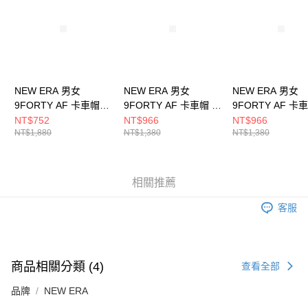
５．嚴禁一人註冊多個帳號或使用他人資訊註冊。若發現惡意使用之情形，
恩沛科技股份有限公司將有權停止該用戶之使用額度並採取法律行動。
NEW ERA 男女
NEW ERA 男女
NEW ERA 男女
9FORTY AF 卡車帽
9FORTY AF 卡車帽 日
9FORTY AF 卡
SYNOPTIC CHART
版SEQUINS NE
版SEQUINS NE
NT$752
NT$966
NT$966
NT$1,880
NT$1,380
NT$1,380
MAP NEW ERA
NE14201438
NE14201439
NE13774002
相關推薦
客服
商品相關分類 (4)
查看全部
品牌
NEW ERA