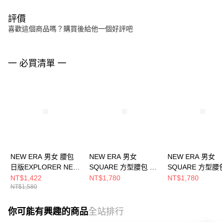
評價
喜歡這個商品嗎？購買後給他一個好評吧
一 必買清單 一
NEW ERA 男女 腰包
NEW ERA 男女
NEW ERA 男女
日版EXPLORER NE
SQUARE 方型腰包 黑/
SQUARE 方型腰
NE14201479
文字標 NE12872991
黑/LOGO標
NT$1,422
NT$1,780
NT$1,780
NT$1,580
NE12728225
你可能有興趣的商品
全站排行