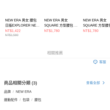
NEW ERA 男女 腰包
NEW ERA 男女
NEW ERA 男女
日版EXPLORER NE
SQUARE 方型腰包 黑/
SQUARE 方型腰
NE14201479
文字標 NE12872991
黑/LOGO標
NT$1,422
NT$1,780
NT$1,780
NT$1,580
NE12728225
相關推薦
客服
商品相關分類 (3)
查看全部
品牌
NEW ERA
運動配件
包袋
腰包