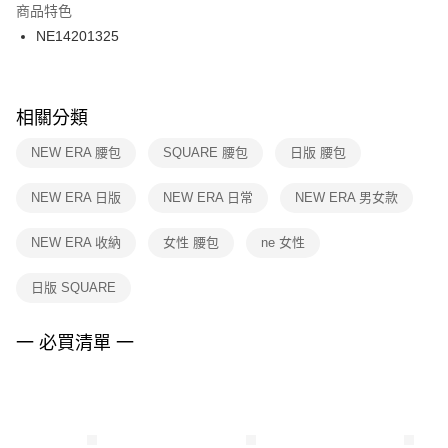
２．訂單成立數日內，您將收到繳費通知簡訊。
商品特色
付款後門市自取
３．收到繳費通知簡訊後14天內，點擊此簡訊中的連結，可透過四大超商／
NE14201325
每筆NT$100，滿NT$1,500(含以上)免運費
ATM／網路銀行／等多元方式進行付款，方視為交易完成。
※ 請注意：結帳手續完成當下不需立刻繳費，但若您需要取消訂單，請聯絡
購買商品的店家。未經商家同意取消之訂單仍視為有效，需透過AFTEE先享
後付繳納相關費用。
※ 交易是否成功請以「AFTEE先享後付 」之結帳頁面顯示為準，若有關於
相關分類
是否繳費成功／繳費後需取消欲退款等相關疑問，請聯繫「AFTEE先享後付
客戶支援中心」
https://netprotections.freshdesk.com/support/home
NEW ERA 腰包
SQUARE 腰包
日版 腰包
【注意事項】
NEW ERA 日版
NEW ERA 日常
NEW ERA 男女款
１．透過由恩沛科技股份有限公司提供之「AFTEE先享後付」服務完成之交
易，需依本服務之必要範圍內提供個人資料，並將交易相關給付款項請求債
權轉讓予恩沛科技股份有限公司。
NEW ERA 收納
女性 腰包
ne 女性
２．關於個人資料處理事宜，請瀏覽以下網址：
https://aftee.tw/terms/#terms3
日版 SQUARE
３．未成年的使用者請事先徵得法定代理人或監護人之同意方可使用
「AFTEE先享後付」，若未經同意申辦者引起之損失，本公司不負相關責
任。
一 必買清單 一
４．使用「AFTEE先享後付」時，將依據個別帳號之用戶狀況，依本公司即
時審查核予不同之上限額度；若仍有額度不足之情形，本公司將視審查結果
請求用戶進行身份認證。
５．嚴禁一人註冊多個帳號或使用他人資訊註冊。若發現惡意使用之情形，
恩沛科技股份有限公司將有權停止該用戶之使用額度並採取法律行動。