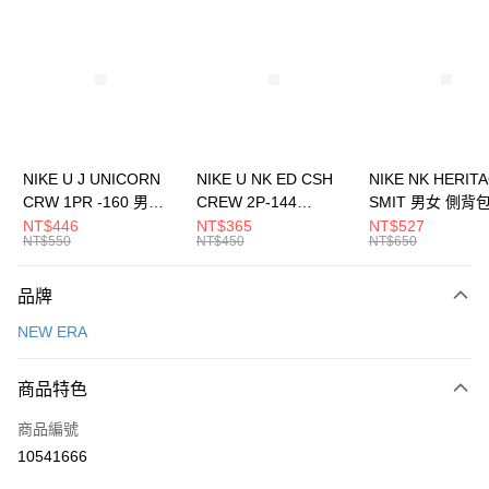
信用卡分期付款
3 期 0 利率 每期
NT$660
21家銀行
合作金庫商業銀行
第一商業銀行
LINE Pay
華南商業銀行
彰化商業銀行
Apple Pay
上海商業儲蓄銀行
台北富邦商業銀行
國泰世華商業銀行
兆豐國際商業銀行
悠遊付
臺灣中小企業銀行
台中商業銀行
NIKE U J UNICORN
NIKE U NK ED CSH
NIKE NK HERIT
匯豐（台灣）商業銀行
華泰商業銀行
CRW 1PR -160 男女
CREW 2P-144
SMIT 男女 側背
全盈+PAY
聯邦商業銀行
遠東國際商業銀行
中統襪 FZ3393100
EMBRDY 男女 短統襪
BA5871010
NT$446
NT$365
NT$527
元大商業銀行
永豐商業銀行
NT$550
NT$450
NT$650
AFTEE先享後付
FZ3073133
玉山商業銀行
星展（台灣）商業銀行
相關說明
台新國際商業銀行
中國信託商業銀行
品牌
【關於「AFTEE先享後付」】
台灣樂天信用卡公司
AFTEE先享後付是「在收到商品之後才付款」的支付方式。 讓您購物簡單
運送方式
NEW ERA
便利好安心！
１．簡單：不需註冊會員、不需綁卡、不需儲值。
7-11取貨(快速到店)
２．便利：只要手機號碼，簡訊認證，即可結帳。
商品特色
每筆NT$100，滿NT$1,500(含以上)免運費
３．安心：先確認商品／服務後，再付款。
商品編號
宅配
【「AFTEE先享後付」結帳流程】
１．於結帳方式選擇「AFTEE先享後付」後，將跳轉至「AFTEE先享後付」
10541666
每筆NT$100，滿NT$1,500(含以上)免運費
結帳頁面，進行簡訊認證並確認金額後，即可完成結帳。