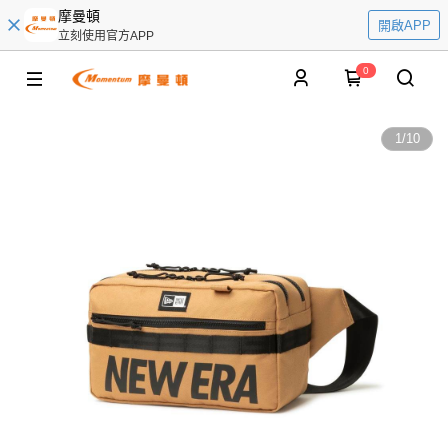
摩曼頓
開啟APP
立刻使用官方APP
0
1
/
10