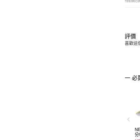
相關
評價
喜歡這
一 必
N
分帽
NE