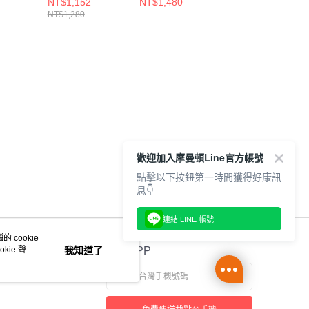
NT$1,152
NT$1,480
NT$686
MONOGRAM
印花綠
SCRIPT NEW
NT$1,280
NT$980
388
NE14201322
NE14703389
ERA NE1414879
歡迎加入摩曼頓Line官方帳號
點擊以下按鈕第一時間獲得好康訊
息👇
連結 LINE 帳號
 cookie
kie 聲明
我知道了
官方APP