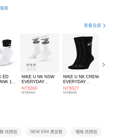
業銀行
星展（台灣）商業銀行
W ERA
客服
際商業銀行
中國信託商業銀行
FTEE先享後付」】
包袋
側背包
天信用卡公司
先享後付是「在收到商品之後才付款」的支付方式。 讓您購物簡單
心！
休閒戶外
配件
查看全部
：不需註冊會員、不需綁卡、不需儲值。
：只要手機號碼，簡訊認證，即可結帳。
(快速到店)
：先確認商品／服務後，再付款。
00，滿NT$1,500(含以上)免運費
EE先享後付」結帳流程】
方式選擇「AFTEE先享後付」後，將跳轉至「AFTEE先享後
頁面，進行簡訊認證並確認金額後，即可完成結帳。
00，滿NT$1,500(含以上)免運費
成立數日內，您將收到繳費通知簡訊。
費通知簡訊後14天內，點擊此簡訊中的連結，可透過四大超商
市自取
K ED
NIKE U NK NSW
NIKE U NK CREW
NIKE U NK
網路銀行／等多元方式進行付款，方視為交易完成。
ANK 1P
EVERYDAY
EVERYDAY
EVERYDAY LTW
00，滿NT$1,500(含以上)免運費
：結帳手續完成當下不需立刻繳費，但若您需要取消訂單，請聯
 男 中統
ESSENTIAL CR
BBALL 3PR 男女
ANKLE 3PR 男女
NT$365
NT$527
NT$365
的店家。未經商家同意取消之訂單仍視為有效，需透過AFTEE
8104
男女 短統襪
長統襪
踝襪 SX7677010
NT$450
NT$650
NT$450
繳納相關費用。
DX5089103
DA2123010
否成功請以「AFTEE先享後付 」之結帳頁面顯示為準，若有關於
功／繳費後需取消欲退款等相關疑問，請聯繫「AFTEE先享後
援中心」
https://netprotections.freshdesk.com/support/home
項】
恩沛科技股份有限公司提供之「AFTEE先享後付」服務完成之
款 托特包
NEW ERA 男女款
嘻哈 托特包
依本服務之必要範圍內提供個人資料，並將交易相關給付款項請
讓予恩沛科技股份有限公司。