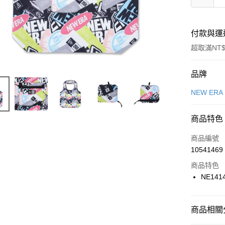
付款與運
超取滿NT$
付款方式
品牌
信用卡一
NEW ERA
信用卡分
商品特色
3 期 
商品編號
合作金
LINE Pay
10541469
華南商
Apple Pay
上海商
商品特色
國泰世
NE141
悠遊付
臺灣中
匯豐（
全盈+PAY
聯邦商
商品相關分
元大商
AFTEE先