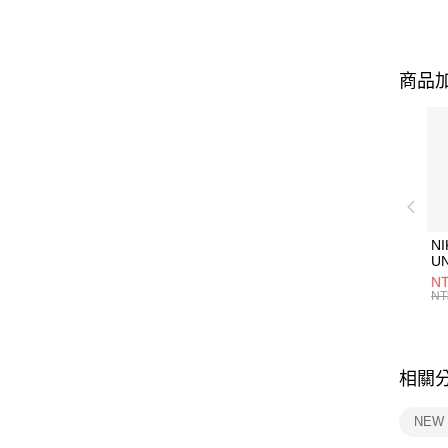
商品加
NI
U
1P
NT
統
NT
相關
NEW