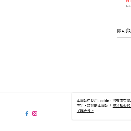
NT
B
NT
ER
你可能
本網站中使用 cookie，欲查詢有關
設定，請參閱本網站「
隱私權條款
使用 cookie。
了解更多 >