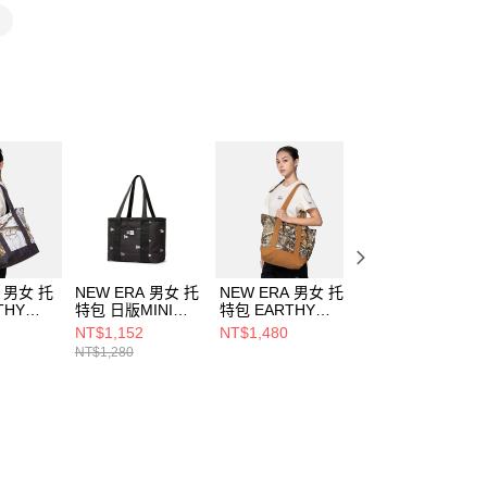
個人資料處理事宜，請瀏覽以下網址：
ee.tw/terms/#terms3
年的使用者請事先徵得法定代理人或監護人之同意方可使用
E先享後付」，若未經同意申辦者引起之損失，本公司不負相關責
AFTEE先享後付」時，將依據個別帳號之用戶狀況，依本公司
核予不同之上限額度；若仍有額度不足之情形，本公司將視審查
用戶進行身份認證。
一人註冊多個帳號或使用他人資訊註冊。若發現惡意使用之情
科技股份有限公司將有權停止該用戶之使用額度並採取法律行
A 男女 托
NEW ERA 男女 托
NEW ERA 男女 托
NEW ERA 男女 
THY
特包 日版MINI
特包 EARTHY
特包 MY
W ERA
TOTE NE
SKIN NEW ERA
VALENTINE-NE
NT$1,152
NT$1,480
NT$686
MONOGRAM
印花綠
SCRIPT NEW
NT$1,280
NT$980
388
NE14201322
NE14703389
ERA NE1414879