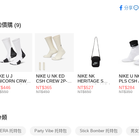
玉山商
品牌
NE
相關說明
分享
台新國
【關於「A
運動配件
台灣樂
AFTEE
便利好安
運動類型
運送方式
價購 (9)
１．簡單
２．便利
7-11取貨
３．安心
每筆NT$1
【「AFT
宅配
１．於結帳
付」結帳
每筆NT$1
２．訂單
３．收到繳
付款後門
KE U J
NIKE U NK ED
NIKE NK
NIKE U N
／ATM／
NICORN CRW
CSH CREW 2P-
HERITAGE S
PLS CSH 
每筆NT$1
※ 請注意
R -160 男女 中
144 EMBRDY 男
SMIT 男女 側背包
144 DBL
$446
NT$365
NT$527
NT$284
絡購買商品
襪 FZ3393100
女 短統襪
BA5871010
襪 DH405
$550
NT$450
NT$650
NT$350
先享後付
FZ3073133
※ 交易是
是否繳費成
付客戶支
分類
【注意事
１．透過由
 ERA 托特包
Party Vibe 托特包
Stick Bomber 托特包
男女
交易，需
求債權轉