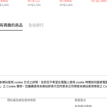
$966
NT$712
NT$966
NT$1,480
OMBING NEW
STICKER
NEON 奧克蘭運動
印花白
$1,380
NT$1,780
NT$1,380
A NE14147989
BOMBING NEW
家 NE14148115
NE14703
ERA 拉斯維加斯黃
金 NE14148845
有興趣的商品
全站排行
本網站使用 cookie 方式之詳情，及若您不希望在電腦上使用 cookie 時應如何變更電腦的
」之 Cookie 聲明。您繼續使用本網站即表示您同意本公司得按本網站使用條款之 Coo
關於我們
客服資訊
商店簡介
購物說明
隱私權及網站使用條款
客服留言
會員權益聲明