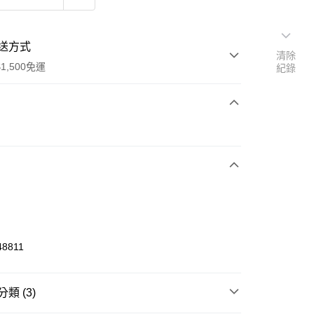
送方式
清除
1,500免運
紀錄
次付款
期付款
0 利率 每期
NT$426
21家銀行
庫商業銀行
第一商業銀行
業銀行
彰化商業銀行
業儲蓄銀行
台北富邦商業銀行
華商業銀行
兆豐國際商業銀行
48811
小企業銀行
台中商業銀行
台灣）商業銀行
華泰商業銀行
業銀行
遠東國際商業銀行
類 (3)
業銀行
永豐商業銀行
享後付