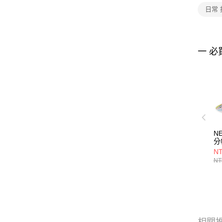
日常
一 必
N
分帽
NE
NT
B
NT
ER