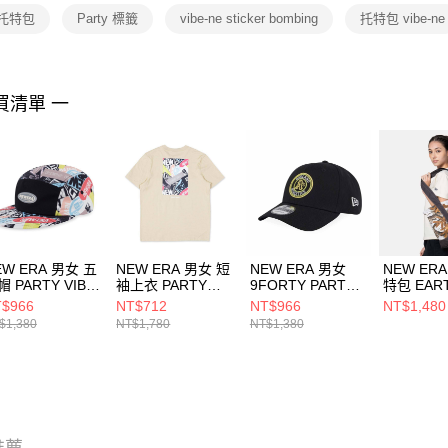
２．關於
 托特包
Party 標籤
vibe-ne sticker bombing
托特包 vibe-ne
https://aft
３．未成
「AFTE
任。
買清單 一
４．使用「
即時審查
結果請求
５．嚴禁
形，恩沛
動。
EW ERA 男女 五
NEW ERA 男女 短
NEW ERA 男女
NEW ER
 PARTY VIBE-
袖上衣 PARTY
9FORTY PARTY
特包 EAR
 STICKER
VIBE-NE
VIBE-SUMMER
SKIN NE
$966
NT$712
NT$966
NT$1,480
OMBING NEW
STICKER
NEON 奧克蘭運動
印花白
$1,380
NT$1,780
NT$1,380
A NE14147989
BOMBING NEW
家 NE14148115
NE14703
ERA 拉斯維加斯黃
金 NE14148845