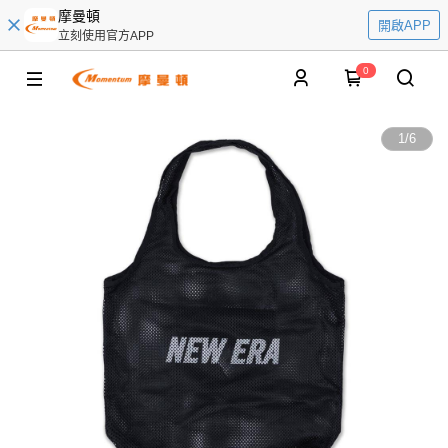
摩曼頓
開啟APP
立刻使用官方APP
0
1
/
6