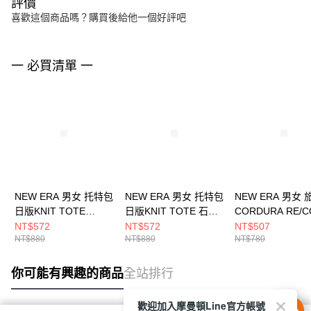
評價
喜歡這個商品嗎？購買後給他一個好評吧
一 必買清單 一
NEW ERA 男女 托特包
NEW ERA 男女 托特包
NEW ERA 男女
日版KNIT TOTE
日版KNIT TOTE 石
CORDURA RE/C
NE14388146
NE14388145
FW25 NEW ERA
NT$572
NT$572
NT$507
NT$880
NT$880
NT$780
NE14703387
你可能有興趣的商品
全站排行
歡迎加入摩曼頓Line官方帳號