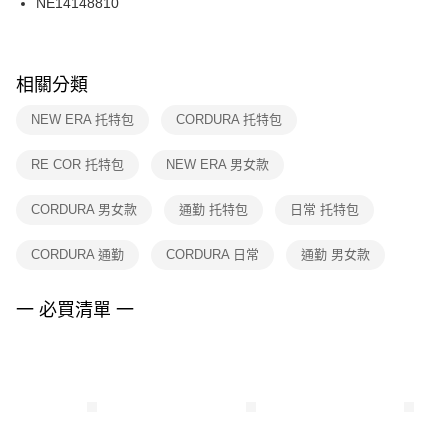
NE14148810
每筆NT$100，滿NT$1,500(含以上)免運費
ATM／網路銀行／等多元方式進行付款，方視為交易完成。
※ 請注意：結帳手續完成當下不需立刻繳費，但若您需要取消訂單，請聯絡
購買商品的店家。未經商家同意取消之訂單仍視為有效，需透過AFTEE先享
後付繳納相關費用。
※ 交易是否成功請以「AFTEE先享後付 」之結帳頁面顯示為準，若有關於
相關分類
是否繳費成功／繳費後需取消欲退款等相關疑問，請聯繫「AFTEE先享後付
客戶支援中心」
https://netprotections.freshdesk.com/support/home
NEW ERA 托特包
CORDURA 托特包
【注意事項】
RE COR 托特包
NEW ERA 男女款
１．透過由恩沛科技股份有限公司提供之「AFTEE先享後付」服務完成之交
易，需依本服務之必要範圍內提供個人資料，並將交易相關給付款項請求債
權轉讓予恩沛科技股份有限公司。
CORDURA 男女款
通勤 托特包
日常 托特包
２．關於個人資料處理事宜，請瀏覽以下網址：
https://aftee.tw/terms/#terms3
CORDURA 通勤
CORDURA 日常
通勤 男女款
３．未成年的使用者請事先徵得法定代理人或監護人之同意方可使用
「AFTEE先享後付」，若未經同意申辦者引起之損失，本公司不負相關責
任。
一 必買清單 一
４．使用「AFTEE先享後付」時，將依據個別帳號之用戶狀況，依本公司即
時審查核予不同之上限額度；若仍有額度不足之情形，本公司將視審查結果
請求用戶進行身份認證。
５．嚴禁一人註冊多個帳號或使用他人資訊註冊。若發現惡意使用之情形，
恩沛科技股份有限公司將有權停止該用戶之使用額度並採取法律行動。