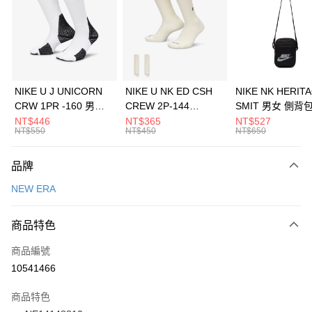
3 期 0 利率 每期
NT$360
21家銀行
合作金庫商業銀行
第一商業銀行
LINE Pay
華南商業銀行
彰化商業銀行
Apple Pay
上海商業儲蓄銀行
台北富邦商業銀行
國泰世華商業銀行
兆豐國際商業銀行
悠遊付
臺灣中小企業銀行
台中商業銀行
NIKE U J UNICORN
NIKE U NK ED CSH
NIKE NK HERIT
匯豐（台灣）商業銀行
華泰商業銀行
CRW 1PR -160 男女
CREW 2P-144
SMIT 男女 側背
全盈+PAY
聯邦商業銀行
遠東國際商業銀行
中統襪 FZ3393100
EMBRDY 男女 短統襪
BA5871010
NT$446
NT$365
NT$527
元大商業銀行
永豐商業銀行
NT$550
NT$450
NT$650
AFTEE先享後付
FZ3073133
玉山商業銀行
星展（台灣）商業銀行
相關說明
台新國際商業銀行
中國信託商業銀行
品牌
【關於「AFTEE先享後付」】
台灣樂天信用卡公司
AFTEE先享後付是「在收到商品之後才付款」的支付方式。 讓您購物簡單
運送方式
NEW ERA
便利好安心！
１．簡單：不需註冊會員、不需綁卡、不需儲值。
7-11取貨(快速到店)
２．便利：只要手機號碼，簡訊認證，即可結帳。
商品特色
每筆NT$100，滿NT$1,500(含以上)免運費
３．安心：先確認商品／服務後，再付款。
商品編號
宅配
【「AFTEE先享後付」結帳流程】
１．於結帳方式選擇「AFTEE先享後付」後，將跳轉至「AFTEE先享後付」
10541466
每筆NT$100，滿NT$1,500(含以上)免運費
結帳頁面，進行簡訊認證並確認金額後，即可完成結帳。
２．訂單成立數日內，您將收到繳費通知簡訊。
商品特色
付款後門市自取
３．收到繳費通知簡訊後14天內，點擊此簡訊中的連結，可透過四大超商／