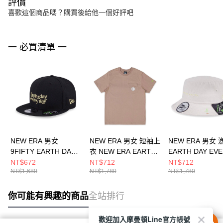
評價
喜歡這個商品嗎？購買後給他一個好評吧
一 必買清單 一
NEW ERA 男女
NEW ERA 男女 短袖上
NEW ERA 男女
9FIFTY EARTH DAY
衣 NEW ERA EARTH
EARTH DAY EV
EVERY DAY NEW
DAY NEW ERA
DAY NEW ERA
NT$672
NT$712
NT$712
NT$1,680
NT$1,780
NT$1,780
ERA NE13705320
NE14148870
NE13705309
你可能有興趣的商品
全站排行
歡迎加入摩曼頓Line官方帳號