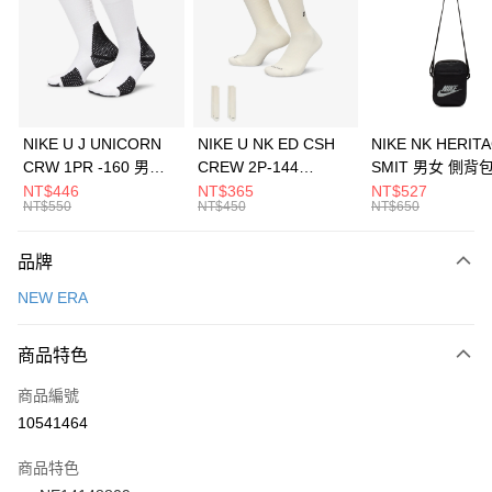
3 期 0 利率 每期
NT$593
21家銀行
合作金庫商業銀行
第一商業銀行
LINE Pay
華南商業銀行
彰化商業銀行
Apple Pay
上海商業儲蓄銀行
台北富邦商業銀行
國泰世華商業銀行
兆豐國際商業銀行
悠遊付
臺灣中小企業銀行
台中商業銀行
NIKE U J UNICORN
NIKE U NK ED CSH
NIKE NK HERIT
匯豐（台灣）商業銀行
華泰商業銀行
CRW 1PR -160 男女
CREW 2P-144
SMIT 男女 側背
全盈+PAY
聯邦商業銀行
遠東國際商業銀行
中統襪 FZ3393100
EMBRDY 男女 短統襪
BA5871010
NT$446
NT$365
NT$527
元大商業銀行
永豐商業銀行
NT$550
NT$450
NT$650
AFTEE先享後付
FZ3073133
玉山商業銀行
星展（台灣）商業銀行
相關說明
台新國際商業銀行
中國信託商業銀行
品牌
【關於「AFTEE先享後付」】
台灣樂天信用卡公司
AFTEE先享後付是「在收到商品之後才付款」的支付方式。 讓您購物簡單
運送方式
NEW ERA
便利好安心！
１．簡單：不需註冊會員、不需綁卡、不需儲值。
7-11取貨(快速到店)
２．便利：只要手機號碼，簡訊認證，即可結帳。
商品特色
每筆NT$100，滿NT$1,500(含以上)免運費
３．安心：先確認商品／服務後，再付款。
商品編號
宅配
【「AFTEE先享後付」結帳流程】
１．於結帳方式選擇「AFTEE先享後付」後，將跳轉至「AFTEE先享後付」
10541464
每筆NT$100，滿NT$1,500(含以上)免運費
結帳頁面，進行簡訊認證並確認金額後，即可完成結帳。
２．訂單成立數日內，您將收到繳費通知簡訊。
商品特色
付款後門市自取
３．收到繳費通知簡訊後14天內，點擊此簡訊中的連結，可透過四大超商／