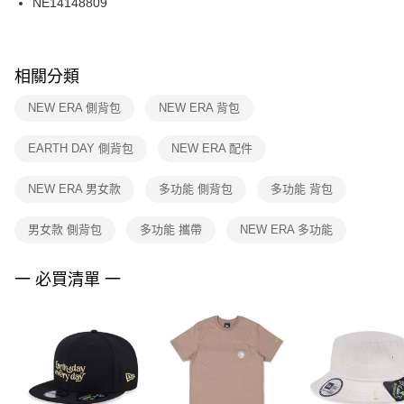
NE14148809
每筆NT$100，滿NT$1,500(含以上)免運費
ATM／網路銀行／等多元方式進行付款，方視為交易完成。
※ 請注意：結帳手續完成當下不需立刻繳費，但若您需要取消訂單，請聯絡
購買商品的店家。未經商家同意取消之訂單仍視為有效，需透過AFTEE先享
後付繳納相關費用。
※ 交易是否成功請以「AFTEE先享後付 」之結帳頁面顯示為準，若有關於
相關分類
是否繳費成功／繳費後需取消欲退款等相關疑問，請聯繫「AFTEE先享後付
客戶支援中心」
https://netprotections.freshdesk.com/support/home
NEW ERA 側背包
NEW ERA 背包
【注意事項】
EARTH DAY 側背包
NEW ERA 配件
１．透過由恩沛科技股份有限公司提供之「AFTEE先享後付」服務完成之交
易，需依本服務之必要範圍內提供個人資料，並將交易相關給付款項請求債
權轉讓予恩沛科技股份有限公司。
NEW ERA 男女款
多功能 側背包
多功能 背包
２．關於個人資料處理事宜，請瀏覽以下網址：
https://aftee.tw/terms/#terms3
男女款 側背包
多功能 攜帶
NEW ERA 多功能
３．未成年的使用者請事先徵得法定代理人或監護人之同意方可使用
「AFTEE先享後付」，若未經同意申辦者引起之損失，本公司不負相關責
任。
一 必買清單 一
４．使用「AFTEE先享後付」時，將依據個別帳號之用戶狀況，依本公司即
時審查核予不同之上限額度；若仍有額度不足之情形，本公司將視審查結果
請求用戶進行身份認證。
５．嚴禁一人註冊多個帳號或使用他人資訊註冊。若發現惡意使用之情形，
恩沛科技股份有限公司將有權停止該用戶之使用額度並採取法律行動。