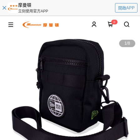
摩曼頓
開啟APP
立刻使用官方APP
0
1
/
8