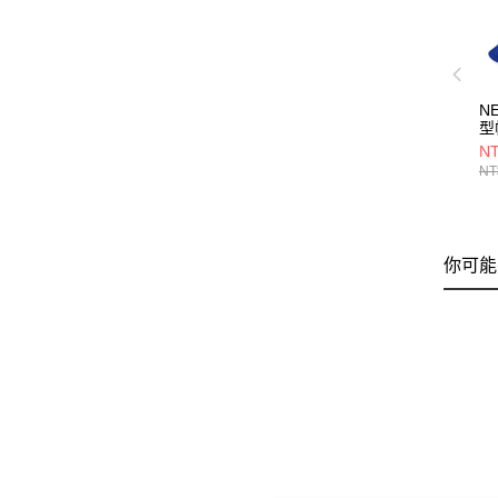
N
型
&
NT
C
NT
NE
你可能