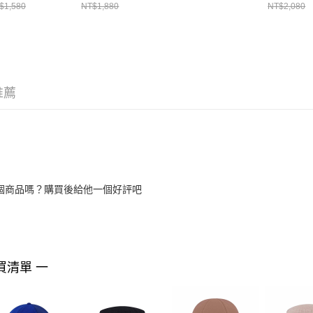
OLLECTION
RECYCLED NEW
ERA 卡其
ERA NE1
$1,580
NT$1,880
NT$2,080
13529196
ERA NE13773960
NE14700436
推薦
個商品嗎？購買後給他一個好評吧
買清單 一