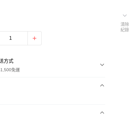
清除
紀錄
送方式
1,500免運
次付款
期付款
0 利率 每期
NT$626
21家銀行
庫商業銀行
第一商業銀行
業銀行
彰化商業銀行