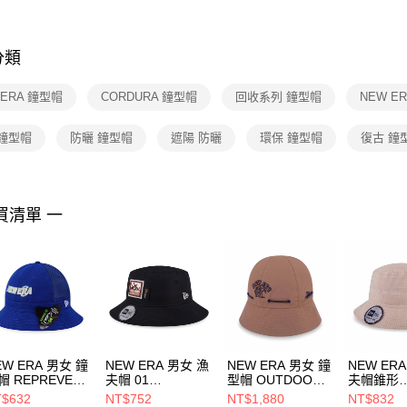
※ 交易是
是否繳費成
付客戶支
分類
【注意事
１．透過由
 ERA 鐘型帽
CORDURA 鐘型帽
回收系列 鐘型帽
NEW ER
交易，需
求債權轉
２．關於
 鐘型帽
防曬 鐘型帽
遮陽 防曬
環保 鐘型帽
復古 鐘
https://aft
３．未成
「AFTE
任。
買清單 一
４．使用「
即時審查
結果請求
５．嚴禁
形，恩沛
動。
EW ERA 男女 鐘
NEW ERA 男女 漁
NEW ERA 男女 鐘
NEW ER
帽 REPREVER
夫帽 01
型帽 OUTDOOR
夫帽錐形
 MESH
CORDURA
FISH NET NEW
CORDUR
$632
NT$752
NT$1,880
NT$832