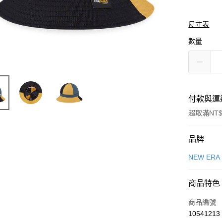
尺寸表
數量
付款與運
超取滿NT$
付款方式
品牌
信用卡一
NEW ERA
信用卡分
商品特色
3 期 
商品編號
合作金
LINE Pay
10541213
華南商