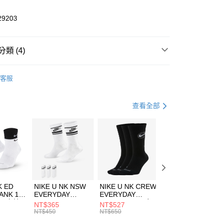
業儲蓄銀行
台北富邦商業銀行
華商業銀行
兆豐國際商業銀行
29203
小企業銀行
台中商業銀行
台灣）商業銀行
華泰商業銀行
業銀行
遠東國際商業銀行
類 (4)
業銀行
永豐商業銀行
享後付
業銀行
星展（台灣）商業銀行
W ERA
客服
際商業銀行
中國信託商業銀行
FTEE先享後付」】
帽款
休閒帽
天信用卡公司
先享後付是「在收到商品之後才付款」的支付方式。 讓您購物簡單
心！
休閒戶外
配件
查看全部
：不需註冊會員、不需綁卡、不需儲值。
：只要手機號碼，簡訊認證，即可結帳。
夏日休閒帽款｜最低5折
(快速到店)
：先確認商品／服務後，再付款。
00，滿NT$1,500(含以上)免運費
EE先享後付」結帳流程】
方式選擇「AFTEE先享後付」後，將跳轉至「AFTEE先享後
頁面，進行簡訊認證並確認金額後，即可完成結帳。
00，滿NT$1,500(含以上)免運費
成立數日內，您將收到繳費通知簡訊。
費通知簡訊後14天內，點擊此簡訊中的連結，可透過四大超商
市自取
K ED
NIKE U NK NSW
NIKE U NK CREW
NIKE U NK
網路銀行／等多元方式進行付款，方視為交易完成。
ANK 1P
EVERYDAY
EVERYDAY
EVERYDAY LTW
00，滿NT$1,500(含以上)免運費
：結帳手續完成當下不需立刻繳費，但若您需要取消訂單，請聯
 男 中統
ESSENTIAL CR
BBALL 3PR 男女
ANKLE 3PR 男女
NT$365
NT$527
NT$365
的店家。未經商家同意取消之訂單仍視為有效，需透過AFTEE
8104
男女 短統襪
長統襪
踝襪 SX7677010
NT$450
NT$650
NT$450
繳納相關費用。
DX5089103
DA2123010