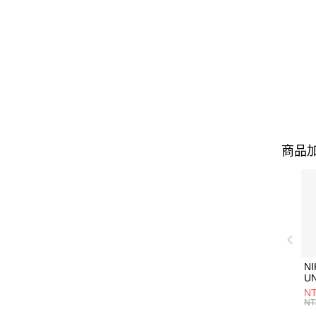
商品加
NI
U
1P
NT
統
NT