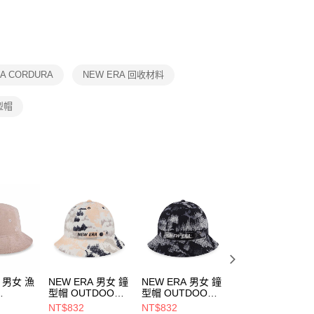
否成功請以「AFTEE先享後付 」之結帳頁面顯示為準，若有關於
功／繳費後需取消欲退款等相關疑問，請聯繫「AFTEE先享後
援中心」
https://netprotections.freshdesk.com/support/home
項】
恩沛科技股份有限公司提供之「AFTEE先享後付」服務完成之
A CORDURA
NEW ERA 回收材料
依本服務之必要範圍內提供個人資料，並將交易相關給付款項請
讓予恩沛科技股份有限公司。
個人資料處理事宜，請瀏覽以下網址：
型帽
ee.tw/terms/#terms3
年的使用者請事先徵得法定代理人或監護人之同意方可使用
E先享後付」，若未經同意申辦者引起之損失，本公司不負相關責
AFTEE先享後付」時，將依據個別帳號之用戶狀況，依本公司
核予不同之上限額度；若仍有額度不足之情形，本公司將視審查
用戶進行身份認證。
一人註冊多個帳號或使用他人資訊註冊。若發現惡意使用之情
科技股份有限公司將有權停止該用戶之使用額度並採取法律行
A 男女 漁
NEW ERA 男女 鐘
NEW ERA 男女 鐘
NEW ERA 男女 
型帽 OUTDOOR
型帽 OUTDOOR
夫帽 01
OY NEW
FOREST CAMO
FOREST CAMO
CORDUROY NE
NT$832
NT$832
NT$832