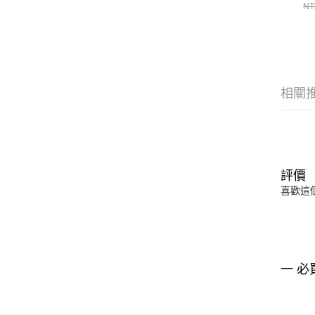
C
NT
NE
相關
評價
喜歡這
一 必