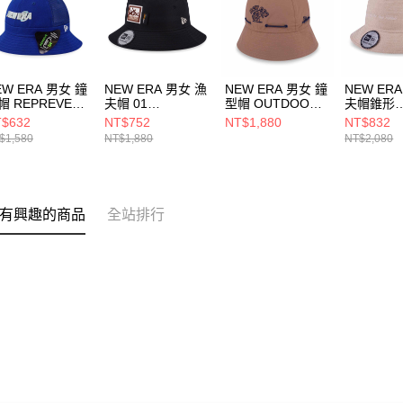
EW ERA 男女 鐘
NEW ERA 男女 漁
NEW ERA 男女 鐘
NEW ER
帽 REPREVER
夫帽 01
型帽 OUTDOOR
夫帽錐形
 MESH
CORDURA
FISH NET NEW
CORDUR
$632
NT$752
NT$1,880
NT$832
OLLECTION
RECYCLED NEW
ERA 卡其
ERA NE1
$1,580
NT$1,880
NT$2,080
13529196
ERA NE13773960
NE14700436
有興趣的商品
全站排行