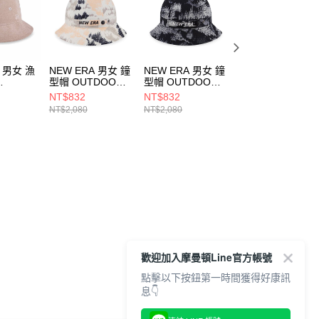
A 男女 漁
NEW ERA 男女 鐘
NEW ERA 男女 鐘
NEW ERA 男女 
型帽 OUTDOOR
型帽 OUTDOOR
夫帽 01
OY NEW
FOREST CAMO
FOREST CAMO
CORDUROY NE
NT$832
NT$832
NT$832
3956930
NEW ERA
NEW ERA
ERA NE1395695
NT$2,080
NT$2,080
NT$2,080
NE13705289
NE13705290
歡迎加入摩曼頓Line官方帳號
點擊以下按鈕第一時間獲得好康訊
息👇