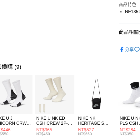
Apple Pay
上海商
商品特色
國泰世
NE135
悠遊付
臺灣中
匯豐（
全盈+PAY
聯邦商
商品相關分
元大商
AFTEE先
玉山商
品牌
NE
相關說明
分享
台新國
【關於「A
運動配件
台灣樂
AFTEE
便利好安
運動類型
運送方式
價購 (9)
１．簡單
２．便利
促銷活動
7-11取貨
３．安心
每筆NT$1
【「AFT
宅配
１．於結帳
付」結帳
每筆NT$1
２．訂單
３．收到繳
付款後門
KE U J
NIKE U NK ED
NIKE NK
NIKE U N
／ATM／
NICORN CRW
CSH CREW 2P-
HERITAGE S
PLS CSH 
每筆NT$1
※ 請注意
R -160 男女 中
144 EMBRDY 男
SMIT 男女 側背包
144 DBL
$446
NT$365
NT$527
NT$284
絡購買商品
襪 FZ3393100
女 短統襪
BA5871010
襪 DH405
$550
NT$450
NT$650
NT$350
先享後付
FZ3073133