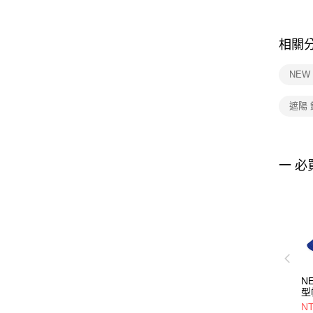
相關
NEW
遮陽
一 必
N
型
&
NT