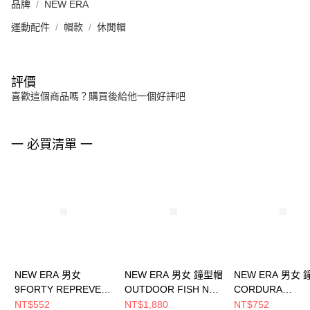
品牌
NEW ERA
運動配件
帽款
休閒帽
評價
喜歡這個商品嗎？購買後給他一個好評吧
一 必買清單 一
NEW ERA 男女
NEW ERA 男女 鐘型帽
NEW ERA 男女
9FORTY REPREVER
OUTDOOR FISH NET
CORDURA
& MESH
NEW ERA 卡其
RECYCLED
NT$552
NT$1,880
NT$752