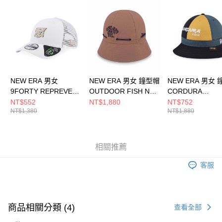
請求用戶進行身份認證。
５．嚴禁一人註冊多個帳號或使用他人資訊註冊。若發現惡意使用之情形，
恩沛科技股份有限公司將有權停止該用戶之使用額度並採取法律行動。
NEW ERA 男女
NEW ERA 男女 鐘型帽
NEW ERA 男女
9FORTY REPREVER
OUTDOOR FISH NET
CORDURA
& MESH
NEW ERA 卡其
RECYCLED
NT$552
NT$1,880
NT$752
NT$1,380
NT$1,880
COLLECTION
NE14700436
COLLECTION
NE13529334
NE13529203
相關推薦
客服
商品相關分類 (4)
查看全部