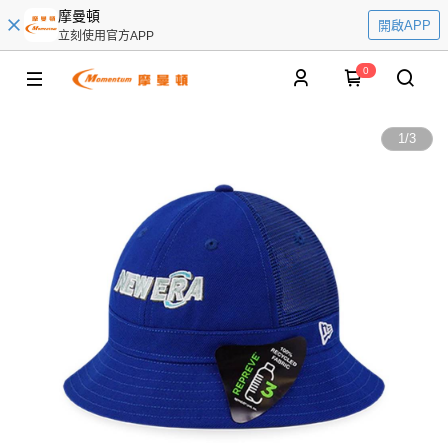
摩曼頓
開啟APP
立刻使用官方APP
0
1
/
3