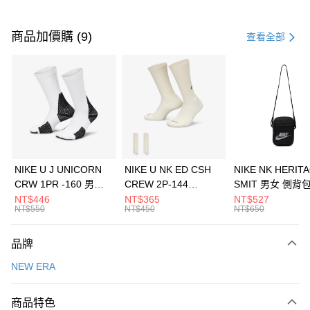
付款方式
信用卡一次付款
商品加價購 (9)
查看全部
信用卡分期付款
3 期 0 利率 每期
NT$526
21家銀行
合作金庫商業銀行
第一商業銀行
LINE Pay
華南商業銀行
彰化商業銀行
Apple Pay
上海商業儲蓄銀行
台北富邦商業銀行
國泰世華商業銀行
兆豐國際商業銀行
悠遊付
臺灣中小企業銀行
台中商業銀行
NIKE U J UNICORN
NIKE U NK ED CSH
NIKE NK HERIT
匯豐（台灣）商業銀行
華泰商業銀行
CRW 1PR -160 男女
CREW 2P-144
SMIT 男女 側背
全盈+PAY
聯邦商業銀行
遠東國際商業銀行
中統襪 FZ3393100
EMBRDY 男女 短統襪
BA5871010
NT$446
NT$365
NT$527
元大商業銀行
永豐商業銀行
NT$550
NT$450
NT$650
AFTEE先享後付
FZ3073133
玉山商業銀行
星展（台灣）商業銀行
相關說明
台新國際商業銀行
中國信託商業銀行
品牌
【關於「AFTEE先享後付」】
台灣樂天信用卡公司
AFTEE先享後付是「在收到商品之後才付款」的支付方式。 讓您購物簡單
運送方式
NEW ERA
便利好安心！
１．簡單：不需註冊會員、不需綁卡、不需儲值。
7-11取貨(快速到店)
２．便利：只要手機號碼，簡訊認證，即可結帳。
商品特色
每筆NT$100，滿NT$1,500(含以上)免運費
３．安心：先確認商品／服務後，再付款。