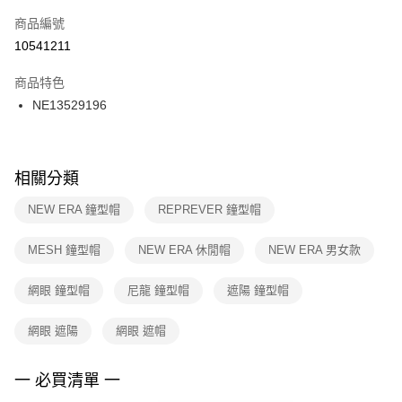
商品編號
宅配
【「AFTEE先享後付」結帳流程】
１．於結帳方式選擇「AFTEE先享後付」後，將跳轉至「AFTEE先享後付」
10541211
每筆NT$100，滿NT$1,500(含以上)免運費
結帳頁面，進行簡訊認證並確認金額後，即可完成結帳。
２．訂單成立數日內，您將收到繳費通知簡訊。
商品特色
付款後門市自取
３．收到繳費通知簡訊後14天內，點擊此簡訊中的連結，可透過四大超商／
NE13529196
每筆NT$100，滿NT$1,500(含以上)免運費
ATM／網路銀行／等多元方式進行付款，方視為交易完成。
※ 請注意：結帳手續完成當下不需立刻繳費，但若您需要取消訂單，請聯絡
購買商品的店家。未經商家同意取消之訂單仍視為有效，需透過AFTEE先享
後付繳納相關費用。
※ 交易是否成功請以「AFTEE先享後付 」之結帳頁面顯示為準，若有關於
相關分類
是否繳費成功／繳費後需取消欲退款等相關疑問，請聯繫「AFTEE先享後付
客戶支援中心」
https://netprotections.freshdesk.com/support/home
NEW ERA 鐘型帽
REPREVER 鐘型帽
【注意事項】
MESH 鐘型帽
NEW ERA 休閒帽
NEW ERA 男女款
１．透過由恩沛科技股份有限公司提供之「AFTEE先享後付」服務完成之交
易，需依本服務之必要範圍內提供個人資料，並將交易相關給付款項請求債
權轉讓予恩沛科技股份有限公司。
網眼 鐘型帽
尼龍 鐘型帽
遮陽 鐘型帽
２．關於個人資料處理事宜，請瀏覽以下網址：
https://aftee.tw/terms/#terms3
網眼 遮陽
網眼 遮帽
３．未成年的使用者請事先徵得法定代理人或監護人之同意方可使用
「AFTEE先享後付」，若未經同意申辦者引起之損失，本公司不負相關責
任。
一 必買清單 一
４．使用「AFTEE先享後付」時，將依據個別帳號之用戶狀況，依本公司即
時審查核予不同之上限額度；若仍有額度不足之情形，本公司將視審查結果