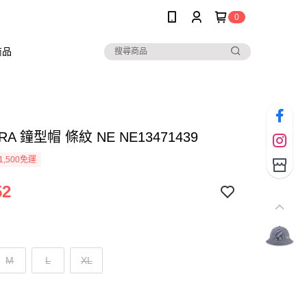
0
商品
RA 鐘型帽 條紋 NE NE13471439
1,500免運
52
M
L
XL