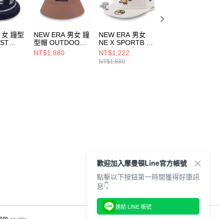
A 女 鐘型
NEW ERA 男女 鐘
NEW ERA 男女
NEW ERA 男女 
ST
型帽 OUTDOOR
NE X SPORTB 小
型帽 NEW ERA
NEW
FISH NET NEW
帽 鑰匙圈 白
DARK 90S NEW
NT$1,880
NT$1,222
NT$1,386
ERA 卡其
NE14577110
ERA NE1436340
NT$1,880
NT$1,980
325
NE14700436
歡迎加入摩曼頓Line官方帳號
點擊以下按鈕第一時間獲得好康訊
息👇
連結 LINE 帳號