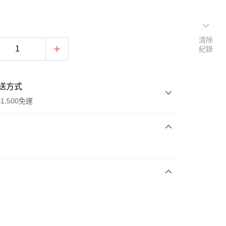
清除
紀錄
送方式
1,500免運
次付款
期付款
0 利率 每期
NT$626
21家銀行
庫商業銀行
第一商業銀行
業銀行
彰化商業銀行
業儲蓄銀行
台北富邦商業銀行