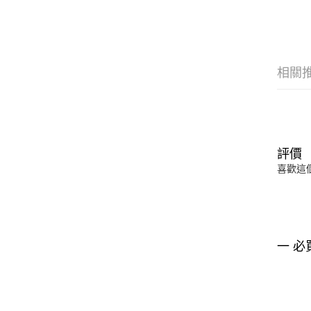
相關
評價
喜歡這
一 必