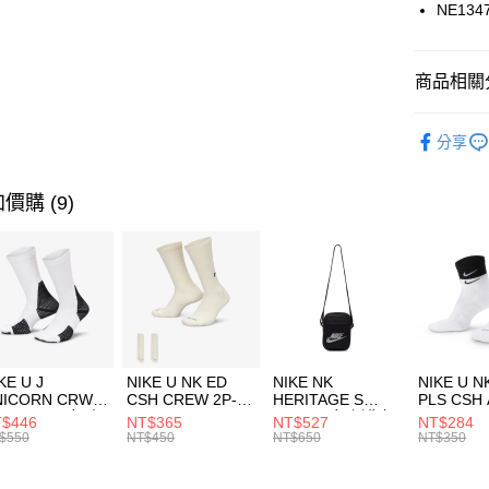
國泰世
NE134
悠遊付
臺灣中
匯豐（
全盈+PAY
聯邦商
商品相關分
元大商
AFTEE先
玉山商
品牌
NE
相關說明
分享
台新國
【關於「A
運動配件
台灣樂
AFTEE
便利好安
運動類型
運送方式
價購 (9)
１．簡單
２．便利
促銷活動
7-11取貨
３．安心
每筆NT$1
【「AFT
宅配
１．於結帳
付」結帳
每筆NT$1
２．訂單
３．收到繳
付款後門
KE U J
NIKE U NK ED
NIKE NK
NIKE U N
／ATM／
NICORN CRW
CSH CREW 2P-
HERITAGE S
PLS CSH 
每筆NT$1
※ 請注意
R -160 男女 中
144 EMBRDY 男
SMIT 男女 側背包
144 DBL
$446
NT$365
NT$527
NT$284
絡購買商品
襪 FZ3393100
女 短統襪
BA5871010
襪 DH405
$550
NT$450
NT$650
NT$350
先享後付
FZ3073133
※ 交易是
是否繳費成