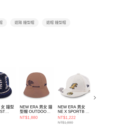
援中心」
https://netprotections.freshdesk.com/support/home
項】
恩沛科技股份有限公司提供之「AFTEE先享後付」服務完成之
帽
遮陽 鐘型帽
遮帽 鐘型帽
依本服務之必要範圍內提供個人資料，並將交易相關給付款項請
讓予恩沛科技股份有限公司。
個人資料處理事宜，請瀏覽以下網址：
ee.tw/terms/#terms3
年的使用者請事先徵得法定代理人或監護人之同意方可使用
E先享後付」，若未經同意申辦者引起之損失，本公司不負相關責
AFTEE先享後付」時，將依據個別帳號之用戶狀況，依本公司
核予不同之上限額度；若仍有額度不足之情形，本公司將視審查
用戶進行身份認證。
一人註冊多個帳號或使用他人資訊註冊。若發現惡意使用之情
科技股份有限公司將有權停止該用戶之使用額度並採取法律行
A 女 鐘型
NEW ERA 男女 鐘
NEW ERA 男女
NEW ERA 男女 
ST
型帽 OUTDOOR
NE X SPORTB 小
型帽 NEW ERA
NEW
FISH NET NEW
帽 鑰匙圈 白
DARK 90S NEW
NT$1,880
NT$1,222
NT$1,386
ERA 卡其
NE14577110
ERA NE1436340
NT$1,880
NT$1,980
325
NE14700436