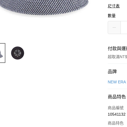
尺寸表
數量
付款與運
超取滿NT$
付款方式
品牌
信用卡一
NEW ERA
信用卡分
商品特色
3 期 
商品編號
合作金
LINE Pay
10541132
華南商
Apple Pay
上海商
商品特色