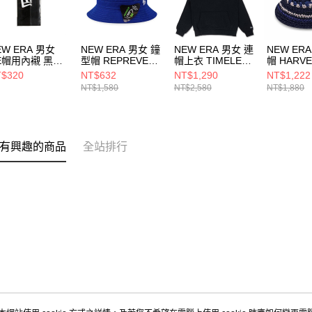
EW ERA 男女
NEW ERA 男女 鐘
NEW ERA 男女 連
NEW ER
E帽用內襯 黑
型帽 REPREVER
帽上衣 TIMELESS
帽 HARVE
60284143
& MESH
MINIMAL NE
MERCH 
$320
NT$632
NT$1,290
NT$1,222
COLLECTION
NE14418247
ERA 黑
NT$1,580
NT$2,580
NT$1,880
NE13529196
NE14700
有興趣的商品
全站排行