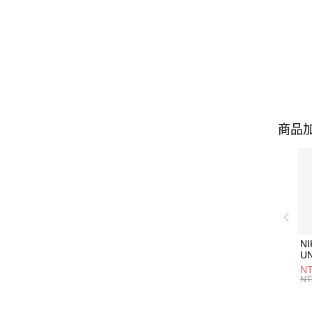
商品加
NI
U
1P
NT
統
NT