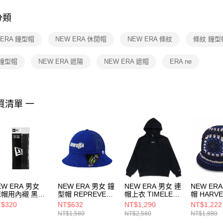
付客戶支
分類
【注意事
１．透過由
 ERA 鐘型帽
NEW ERA 休閒帽
NEW ERA 條紋
條紋 鐘型
交易，需
求債權轉
２．關於
 鐘型帽
NEW ERA 遮陽
NEW ERA 遮帽
ERA ne
https://aft
３．未成
「AFTE
任。
買清單 一
４．使用「
即時審查
結果請求
５．嚴禁
形，恩沛
動。
EW ERA 男女
NEW ERA 男女 鐘
NEW ERA 男女 連
NEW ER
E帽用內襯 黑
型帽 REPREVER
帽上衣 TIMELESS
帽 HARVE
60284143
& MESH
MINIMAL NE
MERCH 
$320
NT$632
NT$1,290
NT$1,222
COLLECTION
NE14418247
ERA 黑
NT$1,580
NT$2,580
NT$1,880
NE13529196
NE14700