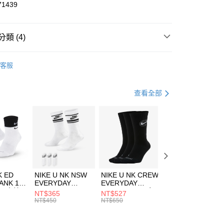
華商業銀行
兆豐國際商業銀行
71439
小企業銀行
台中商業銀行
台灣）商業銀行
華泰商業銀行
業銀行
遠東國際商業銀行
類 (4)
業銀行
永豐商業銀行
享後付
業銀行
星展（台灣）商業銀行
W ERA
客服
際商業銀行
中國信託商業銀行
FTEE先享後付」】
帽款
休閒帽
天信用卡公司
先享後付是「在收到商品之後才付款」的支付方式。 讓您購物簡單
心！
休閒戶外
配件
查看全部
：不需註冊會員、不需綁卡、不需儲值。
：只要手機號碼，簡訊認證，即可結帳。
夏日休閒帽款｜最低5折
(快速到店)
：先確認商品／服務後，再付款。
00，滿NT$1,500(含以上)免運費
EE先享後付」結帳流程】
方式選擇「AFTEE先享後付」後，將跳轉至「AFTEE先享後
頁面，進行簡訊認證並確認金額後，即可完成結帳。
00，滿NT$1,500(含以上)免運費
成立數日內，您將收到繳費通知簡訊。
費通知簡訊後14天內，點擊此簡訊中的連結，可透過四大超商
市自取
K ED
NIKE U NK NSW
NIKE U NK CREW
NIKE U NK
網路銀行／等多元方式進行付款，方視為交易完成。
ANK 1P
EVERYDAY
EVERYDAY
EVERYDAY LTW
00，滿NT$1,500(含以上)免運費
：結帳手續完成當下不需立刻繳費，但若您需要取消訂單，請聯
 男 中統
ESSENTIAL CR
BBALL 3PR 男女
ANKLE 3PR 男女
NT$365
NT$527
NT$365
的店家。未經商家同意取消之訂單仍視為有效，需透過AFTEE
8104
男女 短統襪
長統襪
踝襪 SX7677010
NT$450
NT$650
NT$450
繳納相關費用。
DX5089103
DA2123010
否成功請以「AFTEE先享後付 」之結帳頁面顯示為準，若有關於
功／繳費後需取消欲退款等相關疑問，請聯繫「AFTEE先享後