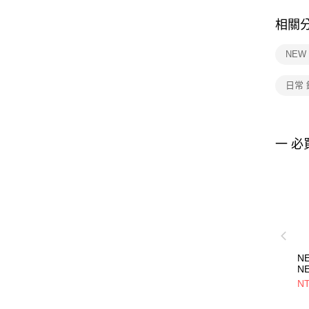
相關
NEW
日常
一 必
N
N
NE
NT