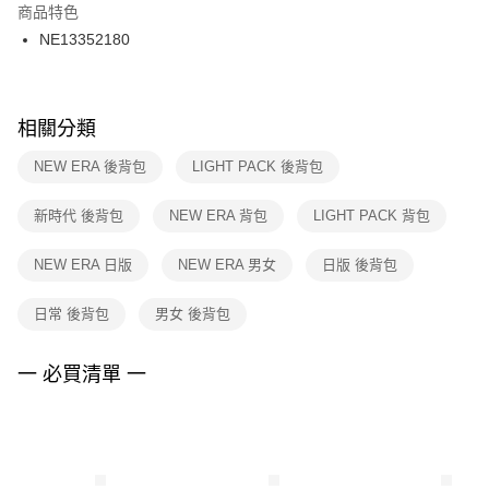
２．訂單成立數日內，您將收到繳費通知簡訊。
商品特色
付款後門市自取
３．收到繳費通知簡訊後14天內，點擊此簡訊中的連結，可透過四大超商／
NE13352180
每筆NT$100，滿NT$1,500(含以上)免運費
ATM／網路銀行／等多元方式進行付款，方視為交易完成。
※ 請注意：結帳手續完成當下不需立刻繳費，但若您需要取消訂單，請聯絡
購買商品的店家。未經商家同意取消之訂單仍視為有效，需透過AFTEE先享
後付繳納相關費用。
※ 交易是否成功請以「AFTEE先享後付 」之結帳頁面顯示為準，若有關於
相關分類
是否繳費成功／繳費後需取消欲退款等相關疑問，請聯繫「AFTEE先享後付
客戶支援中心」
https://netprotections.freshdesk.com/support/home
NEW ERA 後背包
LIGHT PACK 後背包
【注意事項】
新時代 後背包
NEW ERA 背包
LIGHT PACK 背包
１．透過由恩沛科技股份有限公司提供之「AFTEE先享後付」服務完成之交
易，需依本服務之必要範圍內提供個人資料，並將交易相關給付款項請求債
權轉讓予恩沛科技股份有限公司。
NEW ERA 日版
NEW ERA 男女
日版 後背包
２．關於個人資料處理事宜，請瀏覽以下網址：
https://aftee.tw/terms/#terms3
日常 後背包
男女 後背包
３．未成年的使用者請事先徵得法定代理人或監護人之同意方可使用
「AFTEE先享後付」，若未經同意申辦者引起之損失，本公司不負相關責
任。
一 必買清單 一
４．使用「AFTEE先享後付」時，將依據個別帳號之用戶狀況，依本公司即
時審查核予不同之上限額度；若仍有額度不足之情形，本公司將視審查結果
請求用戶進行身份認證。
５．嚴禁一人註冊多個帳號或使用他人資訊註冊。若發現惡意使用之情形，
恩沛科技股份有限公司將有權停止該用戶之使用額度並採取法律行動。