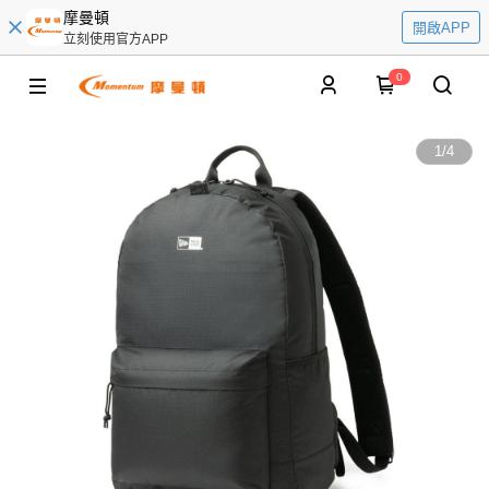
摩曼頓
開啟APP
立刻使用官方APP
0
1
/
4