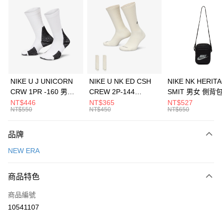
信用卡分期付款
3 期 0 利率 每期
NT$826
21家銀行
合作金庫商業銀行
第一商業銀行
LINE Pay
華南商業銀行
彰化商業銀行
Apple Pay
上海商業儲蓄銀行
台北富邦商業銀行
國泰世華商業銀行
兆豐國際商業銀行
悠遊付
臺灣中小企業銀行
台中商業銀行
NIKE U J UNICORN
NIKE U NK ED CSH
NIKE NK HERIT
匯豐（台灣）商業銀行
華泰商業銀行
CRW 1PR -160 男女
CREW 2P-144
SMIT 男女 側背
全盈+PAY
聯邦商業銀行
遠東國際商業銀行
中統襪 FZ3393100
EMBRDY 男女 短統襪
BA5871010
NT$446
NT$365
NT$527
元大商業銀行
永豐商業銀行
NT$550
NT$450
NT$650
AFTEE先享後付
FZ3073133
玉山商業銀行
星展（台灣）商業銀行
相關說明
台新國際商業銀行
中國信託商業銀行
品牌
【關於「AFTEE先享後付」】
台灣樂天信用卡公司
AFTEE先享後付是「在收到商品之後才付款」的支付方式。 讓您購物簡單
運送方式
NEW ERA
便利好安心！
１．簡單：不需註冊會員、不需綁卡、不需儲值。
7-11取貨(快速到店)
２．便利：只要手機號碼，簡訊認證，即可結帳。
商品特色
每筆NT$100，滿NT$1,500(含以上)免運費
３．安心：先確認商品／服務後，再付款。
商品編號
宅配
【「AFTEE先享後付」結帳流程】
１．於結帳方式選擇「AFTEE先享後付」後，將跳轉至「AFTEE先享後付」
10541107
每筆NT$100，滿NT$1,500(含以上)免運費
結帳頁面，進行簡訊認證並確認金額後，即可完成結帳。