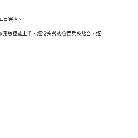
配每日穿搭。
適感讓您輕鬆上手，經常穿戴後會更柔軟貼合，逐