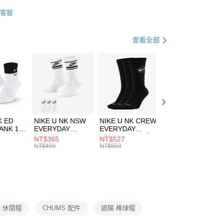
業銀行
星展（台灣）商業銀行
HUMS
配件
客服
際商業銀行
中國信託商業銀行
FTEE先享後付」】
帽款
休閒帽
天信用卡公司
先享後付是「在收到商品之後才付款」的支付方式。 讓您購物簡單
心！
休閒戶外
配件
查看全部
：不需註冊會員、不需綁卡、不需儲值。
：只要手機號碼，簡訊認證，即可結帳。
夏日休閒帽款｜最低5折
(快速到店)
：先確認商品／服務後，再付款。
00，滿NT$1,500(含以上)免運費
EE先享後付」結帳流程】
方式選擇「AFTEE先享後付」後，將跳轉至「AFTEE先享後
頁面，進行簡訊認證並確認金額後，即可完成結帳。
00，滿NT$1,500(含以上)免運費
成立數日內，您將收到繳費通知簡訊。
費通知簡訊後14天內，點擊此簡訊中的連結，可透過四大超商
市自取
K ED
NIKE U NK NSW
NIKE U NK CREW
NIKE U NK
網路銀行／等多元方式進行付款，方視為交易完成。
ANK 1P
EVERYDAY
EVERYDAY
EVERYDAY LTW
00，滿NT$1,500(含以上)免運費
：結帳手續完成當下不需立刻繳費，但若您需要取消訂單，請聯
 男 中統
ESSENTIAL CR
BBALL 3PR 男女
ANKLE 3PR 男女
NT$365
NT$527
NT$365
的店家。未經商家同意取消之訂單仍視為有效，需透過AFTEE
8104
男女 短統襪
長統襪
踝襪 SX7677010
NT$450
NT$650
NT$450
繳納相關費用。
DX5089103
DA2123010
否成功請以「AFTEE先享後付 」之結帳頁面顯示為準，若有關於
功／繳費後需取消欲退款等相關疑問，請聯繫「AFTEE先享後
援中心」
https://netprotections.freshdesk.com/support/home
項】
恩沛科技股份有限公司提供之「AFTEE先享後付」服務完成之
lot 休閒帽
CHUMS 配件
遮陽 棒球帽
依本服務之必要範圍內提供個人資料，並將交易相關給付款項請
讓予恩沛科技股份有限公司。