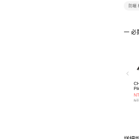
防曬
一 必
C
Pi
CH
NT
NT