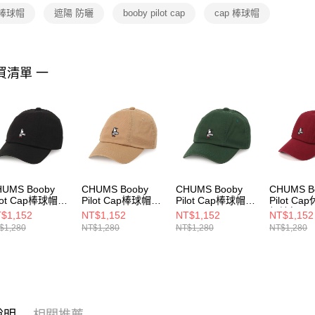
２．關於
 棒球帽
遮陽 防曬
booby pilot cap
cap 棒球帽
https://aft
３．未成
「AFTE
任。
買清單 一
４．使用「
即時審查
結果請求
５．嚴禁
形，恩沛
動。
HUMS Booby
CHUMS Booby
CHUMS Booby
CHUMS B
lot Cap棒球帽
Pilot Cap棒球帽
Pilot Cap棒球帽
Pilot C
051401K001
CH051401B001
CH051401M080
根地紅
$1,152
NT$1,152
NT$1,152
NT$1,152
CH05140
$1,280
NT$1,280
NT$1,280
NT$1,280