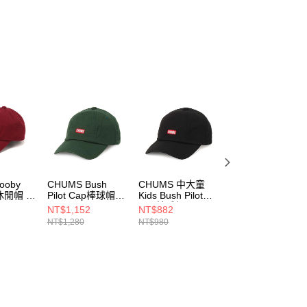
個人資料處理事宜，請瀏覽以下網址：
ee.tw/terms/#terms3
年的使用者請事先徵得法定代理人或監護人之同意方可使用
E先享後付」，若未經同意申辦者引起之損失，本公司不負相關責
AFTEE先享後付」時，將依據個別帳號之用戶狀況，依本公司
核予不同之上限額度；若仍有額度不足之情形，本公司將視審查
用戶進行身份認證。
一人註冊多個帳號或使用他人資訊註冊。若發現惡意使用之情
科技股份有限公司將有權停止該用戶之使用額度並採取法律行
ooby
CHUMS Bush
CHUMS 中大童
CHUMS 中大童
ap休閒帽 勃
Pilot Cap棒球帽
Kids Bush Pilot
Kids Bush Pilot
CH051400M080
Cap棒球帽
Cap棒球帽
NT$1,152
NT$882
NT$882
1R026
CH251070K001
CH251070N001
NT$1,280
NT$980
NT$980