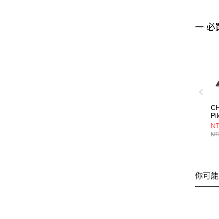
一 必
C
Pi
CH
NT
NT
你可能