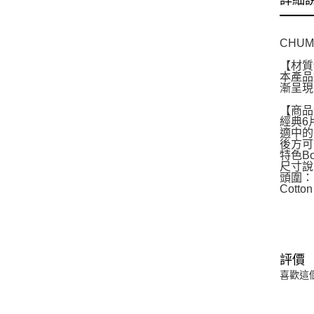
詳細
CHU
【材質
本產品
漸呈現
【商品
經典6
適中的
後方可
特色B
尺寸說
頭圍：Fr
Cotto
評價
喜歡這