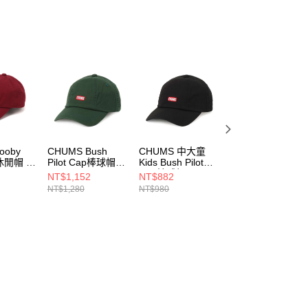
ooby
CHUMS Bush
CHUMS 中大童
CHUMS 中大童
ap休閒帽 勃
Pilot Cap棒球帽
Kids Bush Pilot
Kids Bush Pilot
CH051400M080
Cap棒球帽
Cap棒球帽
NT$1,152
NT$882
NT$882
1R026
CH251070K001
CH251070N001
NT$1,280
NT$980
NT$980