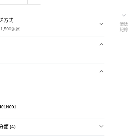
送方式
清除
1,500免運
紀錄
次付款
期付款
0 利率 每期
NT$426
21家銀行
庫商業銀行
第一商業銀行
業銀行
彰化商業銀行
業儲蓄銀行
台北富邦商業銀行
華商業銀行
兆豐國際商業銀行
401N001
小企業銀行
台中商業銀行
台灣）商業銀行
華泰商業銀行
業銀行
遠東國際商業銀行
類 (4)
業銀行
永豐商業銀行
享後付