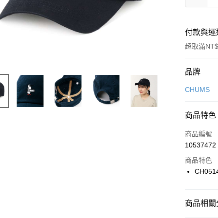
付款與運
超取滿NT$
付款方式
品牌
信用卡一
CHUMS
信用卡分
商品特色
3 期 
商品編號
合作金
LINE Pay
10537472
華南商
Apple Pay
上海商
商品特色
國泰世
CH051
悠遊付
臺灣中
匯豐（
全盈+PAY
聯邦商
商品相關分
元大商
AFTEE先