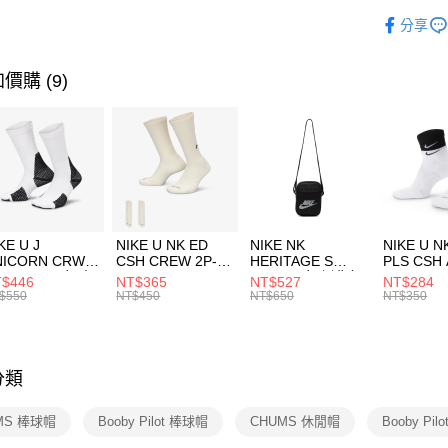
玉山商
品牌
C
相關說明
分享
台新國
【關於「A
運動配件
台灣樂
AFTEE
便利好安
運動類型
運送方式
價購 (9)
１．簡單
２．便利
促銷活動
7-11取貨
３．安心
每筆NT$1
【「AFT
宅配
１．於結帳
付」結帳
每筆NT$1
２．訂單
３．收到繳
付款後門
KE U J
NIKE U NK ED
NIKE NK
NIKE U N
／ATM／
NICORN CRW
CSH CREW 2P-
HERITAGE S
PLS CSH 
每筆NT$1
※ 請注意
R -160 男女 中
144 EMBRDY 男
SMIT 男女 側背包
144 DBL
$446
NT$365
NT$527
NT$284
絡購買商品
襪 FZ3393100
女 短統襪
BA5871010
襪 DH405
$550
NT$450
NT$650
NT$350
先享後付
FZ3073133
※ 交易是
是否繳費成
付客戶支
分類
【注意事
１．透過由
MS 棒球帽
Booby Pilot 棒球帽
CHUMS 休閒帽
Booby Pi
交易，需
求債權轉