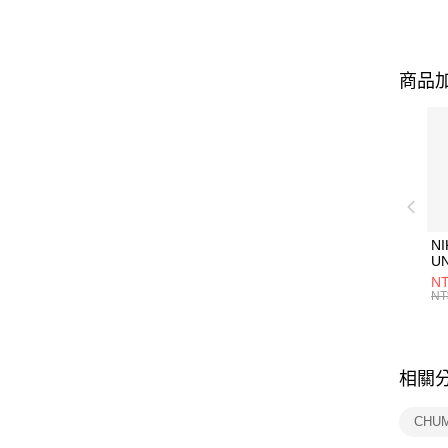
商品加
NI
U
1P
NT
統
NT
相關
CHU