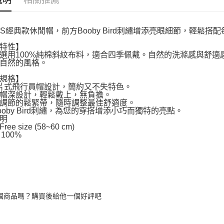
說明
相關推薦
MS經典款休閒帽，前方Booby Bird刺繡增添亮眼細節，輕鬆搭
特性】
選用100%純棉斜紋布料，適合四季佩戴。自然的洗滌感與舒
自然的風格。
規格】
片式飛行員帽設計，簡約又不失特色。
帽深設計，輕鬆戴上，無負擔。
調節的鬆緊帶，隨時調整最佳舒適度。
ooby Bird刺繡，為您的穿搭增添小巧而獨特的亮點。
明
ee size (58~60 cm)
n 100%
個商品嗎？購買後給他一個好評吧