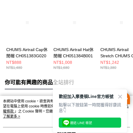
CHUMS Airtrail Cap休
CHUMS Airtrail Hat休
CHUMS Airtrail
閒帽 CH051383G020
閒帽 CH051384B001
Stretch CHUMS 
休閒帽 淺灰
NT$888
NT$1,008
NT$1,242
NT$1,480
NT$1,680
NT$1,380
CH051456G020
你可能有興趣的商品
全站排行
歡迎加入摩曼頓Line官方帳號
本網站中使用 cookie，欲查詢有關本網站使用 cookie 方式之詳情，及若您不希
點擊以下按鈕第一時間獲得好康訊
熱門標籤
望在電腦上使用 cookie 時應如何變更電腦的 cookie 設定，請參閱本網站「
隱私
息👇
權條款
」之 Cookie 聲明。您繼續使用本網站即表示您同意本公司得按本網站使
用條款之 Cookie 聲明使用 cookie。
了解更多 >
連結 LINE 帳號