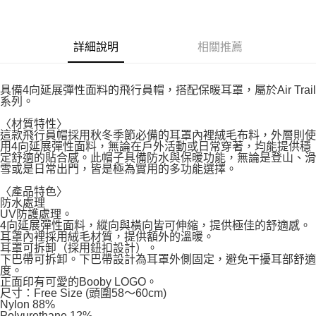
詳細說明
相關推薦
具備4向延展彈性面料的飛行員帽，搭配保暖耳罩，屬於Air Trail
系列。
〈材質特性〉
這款飛行員帽採用秋冬季節必備的耳罩內裡絨毛布料，外層則使
用4向延展彈性面料，無論在戶外活動或日常穿著，均能提供穩
定舒適的貼合感。此帽子具備防水與保暖功能，無論是登山、滑
雪或是日常出門，皆是極為實用的多功能選擇。
〈產品特色〉
防水處理
UV防護處理。
4向延展彈性面料，縱向與橫向皆可伸縮，提供極佳的舒適感。
耳罩內裡採用絨毛材質，提供額外的溫暖。
耳罩可拆卸（採用鈕扣設計）。
下巴帶可拆卸。下巴帶設計為耳罩外側固定，避免干擾耳部舒適
度。
正面印有可愛的Booby LOGO。
尺寸：Free Size (頭圍58～60cm)
Nylon 88%
Polyurethane 12%