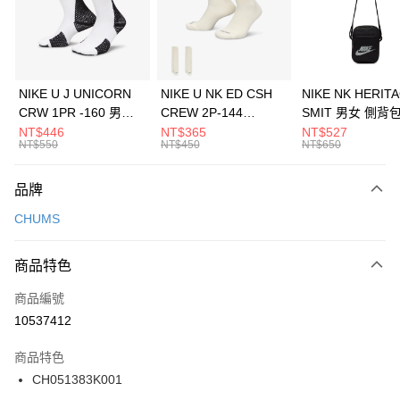
合作金庫商業銀行
第一商業銀行
LINE Pay
華南商業銀行
彰化商業銀行
Apple Pay
上海商業儲蓄銀行
台北富邦商業銀行
國泰世華商業銀行
兆豐國際商業銀行
悠遊付
臺灣中小企業銀行
台中商業銀行
NIKE U J UNICORN
NIKE U NK ED CSH
NIKE NK HERIT
匯豐（台灣）商業銀行
華泰商業銀行
CRW 1PR -160 男女
CREW 2P-144
SMIT 男女 側背
全盈+PAY
聯邦商業銀行
遠東國際商業銀行
中統襪 FZ3393100
EMBRDY 男女 短統襪
BA5871010
NT$446
NT$365
NT$527
元大商業銀行
永豐商業銀行
NT$550
NT$450
NT$650
AFTEE先享後付
FZ3073133
玉山商業銀行
星展（台灣）商業銀行
相關說明
台新國際商業銀行
中國信託商業銀行
品牌
【關於「AFTEE先享後付」】
台灣樂天信用卡公司
AFTEE先享後付是「在收到商品之後才付款」的支付方式。 讓您購物簡單
運送方式
CHUMS
便利好安心！
１．簡單：不需註冊會員、不需綁卡、不需儲值。
7-11取貨(快速到店)
２．便利：只要手機號碼，簡訊認證，即可結帳。
商品特色
每筆NT$100，滿NT$1,500(含以上)免運費
３．安心：先確認商品／服務後，再付款。
商品編號
宅配
【「AFTEE先享後付」結帳流程】
１．於結帳方式選擇「AFTEE先享後付」後，將跳轉至「AFTEE先享後付」
10537412
每筆NT$100，滿NT$1,500(含以上)免運費
結帳頁面，進行簡訊認證並確認金額後，即可完成結帳。
２．訂單成立數日內，您將收到繳費通知簡訊。
商品特色
付款後門市自取
３．收到繳費通知簡訊後14天內，點擊此簡訊中的連結，可透過四大超商／
CH051383K001
每筆NT$100，滿NT$1,500(含以上)免運費
ATM／網路銀行／等多元方式進行付款，方視為交易完成。
※ 請注意：結帳手續完成當下不需立刻繳費，但若您需要取消訂單，請聯絡