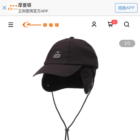
摩曼頓
開啟APP
立刻使用官方APP
0
1
/
3