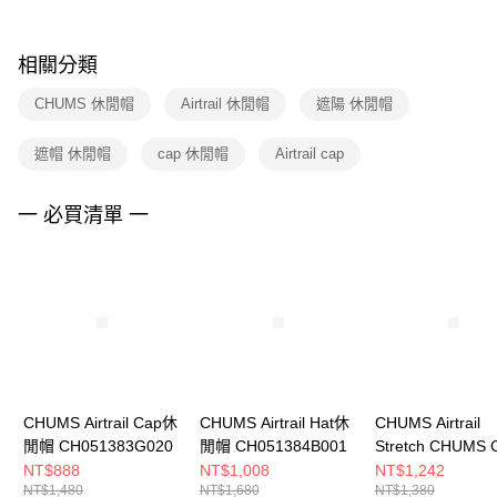
購買商品的店家。未經商家同意取消之訂單仍視為有效，需透過AFTEE先享
後付繳納相關費用。
※ 交易是否成功請以「AFTEE先享後付 」之結帳頁面顯示為準，若有關於
相關分類
是否繳費成功／繳費後需取消欲退款等相關疑問，請聯繫「AFTEE先享後付
客戶支援中心」
https://netprotections.freshdesk.com/support/home
CHUMS 休閒帽
Airtrail 休閒帽
遮陽 休閒帽
【注意事項】
遮帽 休閒帽
cap 休閒帽
Airtrail cap
１．透過由恩沛科技股份有限公司提供之「AFTEE先享後付」服務完成之交
易，需依本服務之必要範圍內提供個人資料，並將交易相關給付款項請求債
權轉讓予恩沛科技股份有限公司。
一 必買清單 一
２．關於個人資料處理事宜，請瀏覽以下網址：
https://aftee.tw/terms/#terms3
３．未成年的使用者請事先徵得法定代理人或監護人之同意方可使用
「AFTEE先享後付」，若未經同意申辦者引起之損失，本公司不負相關責
任。
４．使用「AFTEE先享後付」時，將依據個別帳號之用戶狀況，依本公司即
時審查核予不同之上限額度；若仍有額度不足之情形，本公司將視審查結果
請求用戶進行身份認證。
５．嚴禁一人註冊多個帳號或使用他人資訊註冊。若發現惡意使用之情形，
恩沛科技股份有限公司將有權停止該用戶之使用額度並採取法律行動。
CHUMS Airtrail Cap休
CHUMS Airtrail Hat休
CHUMS Airtrail
閒帽 CH051383G020
閒帽 CH051384B001
Stretch CHUMS 
休閒帽 淺灰
NT$888
NT$1,008
NT$1,242
NT$1,480
NT$1,680
NT$1,380
CH051456G020