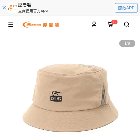
摩曼頓
開啟APP
立刻使用官方APP
0
1
/
9