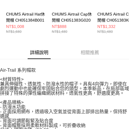
CHUMS Airtrail Hat休
CHUMS Airtrail Cap休
CHUMS Airtrail 
閒帽 CH051384B001
閒帽 CH051383G020
閒帽 CH051383K
NT$1,008
NT$888
NT$1,332
NT$1,680
NT$1,480
NT$1,480
詳細說明
相關推薦
Air-Trail 系列帽款
<材質特性>
兼具伸縮性、透氣性、防潑水性的帽子。具有4向彈力，即使在
劇烈運動中也能確保牢固貼合您的頭型。本季新品，在局部區域
拼接了特殊的彈性編織網狀材料，透氣性更高，舒適度更高。
<產品規格>
- 防潑水功能
- 正面採用網布，透過吸入空氣並從背面上部排出熱量，保持舒
適感
- 背面可調節鬆緊及貼合度
- 背面帽簷採用柔軟材料製成，可折疊收納