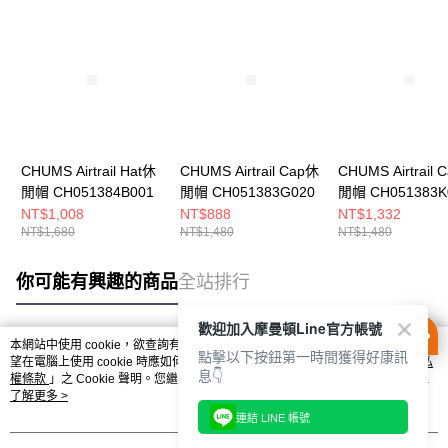
CHUMS Airtrail Hat休
CHUMS Airtrail Cap休
CHUMS Airtrail 
閒帽 CH051384B001
閒帽 CH051383G020
閒帽 CH051383K
NT$1,008
NT$888
NT$1,332
NT$1,680
NT$1,480
NT$1,480
你可能有興趣的商品
全站排行
歡迎加入摩曼頓Line官方帳號
本網站中使用 cookie，欲查詢有關本網站使用 cookie 方式之詳情，及若您不希
點擊以下按鈕第一時間獲得好康訊
熱門標籤
望在電腦上使用 cookie 時應如何變更電腦的 cookie 設定，請參閱本網站「
隱私
息👇
權條款
」之 Cookie 聲明。您繼續使用本網站即表示您同意本公司得按本網站使
用條款之 Cookie 聲明使用 cookie。
了解更多 >
連結 LINE 帳號