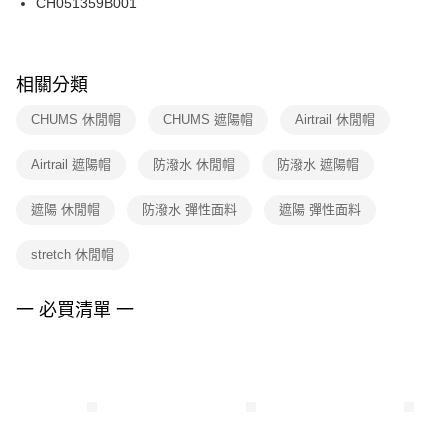
CH051359B001
每筆NT$100，滿NT$1,500(含以上)免運費
ATM／網路銀行／等多元方式進行付款，方視為交易完成。
※ 請注意：結帳手續完成當下不需立刻繳費，但若您需要取消訂單，請聯絡
購買商品的店家。未經商家同意取消之訂單仍視為有效，需透過AFTEE先享
後付繳納相關費用。
※ 交易是否成功請以「AFTEE先享後付 」之結帳頁面顯示為準，若有關於
相關分類
是否繳費成功／繳費後需取消欲退款等相關疑問，請聯繫「AFTEE先享後付
客戶支援中心」
https://netprotections.freshdesk.com/support/home
CHUMS 休閒帽
CHUMS 遮陽帽
Airtrail 休閒帽
【注意事項】
Airtrail 遮陽帽
防潑水 休閒帽
防潑水 遮陽帽
１．透過由恩沛科技股份有限公司提供之「AFTEE先享後付」服務完成之交
易，需依本服務之必要範圍內提供個人資料，並將交易相關給付款項請求債
權轉讓予恩沛科技股份有限公司。
遮陽 休閒帽
防潑水 彈性面料
遮陽 彈性面料
２．關於個人資料處理事宜，請瀏覽以下網址：
https://aftee.tw/terms/#terms3
stretch 休閒帽
３．未成年的使用者請事先徵得法定代理人或監護人之同意方可使用
「AFTEE先享後付」，若未經同意申辦者引起之損失，本公司不負相關責
任。
一 必買清單 一
４．使用「AFTEE先享後付」時，將依據個別帳號之用戶狀況，依本公司即
時審查核予不同之上限額度；若仍有額度不足之情形，本公司將視審查結果
請求用戶進行身份認證。
５．嚴禁一人註冊多個帳號或使用他人資訊註冊。若發現惡意使用之情形，
恩沛科技股份有限公司將有權停止該用戶之使用額度並採取法律行動。