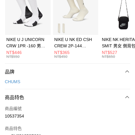
3 期 0 利率 每期
NT$526
21家銀行
合作金庫商業銀行
第一商業銀行
LINE Pay
華南商業銀行
彰化商業銀行
Apple Pay
上海商業儲蓄銀行
台北富邦商業銀行
國泰世華商業銀行
兆豐國際商業銀行
悠遊付
臺灣中小企業銀行
台中商業銀行
NIKE U J UNICORN
NIKE U NK ED CSH
NIKE NK HERIT
匯豐（台灣）商業銀行
華泰商業銀行
CRW 1PR -160 男女
CREW 2P-144
SMIT 男女 側背
全盈+PAY
聯邦商業銀行
遠東國際商業銀行
中統襪 FZ3393100
EMBRDY 男女 短統襪
BA5871010
NT$446
NT$365
NT$527
元大商業銀行
永豐商業銀行
NT$550
NT$450
NT$650
AFTEE先享後付
FZ3073133
玉山商業銀行
星展（台灣）商業銀行
相關說明
台新國際商業銀行
中國信託商業銀行
品牌
【關於「AFTEE先享後付」】
台灣樂天信用卡公司
AFTEE先享後付是「在收到商品之後才付款」的支付方式。 讓您購物簡單
運送方式
CHUMS
便利好安心！
１．簡單：不需註冊會員、不需綁卡、不需儲值。
7-11取貨(快速到店)
２．便利：只要手機號碼，簡訊認證，即可結帳。
商品特色
每筆NT$100，滿NT$1,500(含以上)免運費
３．安心：先確認商品／服務後，再付款。
商品編號
宅配
【「AFTEE先享後付」結帳流程】
１．於結帳方式選擇「AFTEE先享後付」後，將跳轉至「AFTEE先享後付」
10537354
每筆NT$100，滿NT$1,500(含以上)免運費
結帳頁面，進行簡訊認證並確認金額後，即可完成結帳。
２．訂單成立數日內，您將收到繳費通知簡訊。
商品特色
付款後門市自取
３．收到繳費通知簡訊後14天內，點擊此簡訊中的連結，可透過四大超商／