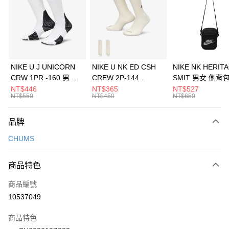
3 期 0 利率 每期
NT$293
21家銀行
合作金庫商業銀行
第一商業銀行
LINE Pay
華南商業銀行
彰化商業銀行
Apple Pay
上海商業儲蓄銀行
台北富邦商業銀行
國泰世華商業銀行
兆豐國際商業銀行
悠遊付
臺灣中小企業銀行
台中商業銀行
NIKE U J UNICORN
NIKE U NK ED CSH
NIKE NK HERIT
匯豐（台灣）商業銀行
華泰商業銀行
CRW 1PR -160 男女
CREW 2P-144
SMIT 男女 側背
全盈+PAY
聯邦商業銀行
遠東國際商業銀行
中統襪 FZ3393100
EMBRDY 男女 短統襪
BA5871010
NT$446
NT$365
NT$527
元大商業銀行
永豐商業銀行
NT$550
NT$450
NT$650
AFTEE先享後付
FZ3073133
玉山商業銀行
星展（台灣）商業銀行
相關說明
台新國際商業銀行
中國信託商業銀行
品牌
【關於「AFTEE先享後付」】
台灣樂天信用卡公司
AFTEE先享後付是「在收到商品之後才付款」的支付方式。 讓您購物簡單
運送方式
CHUMS
便利好安心！
１．簡單：不需註冊會員、不需綁卡、不需儲值。
7-11取貨(快速到店)
２．便利：只要手機號碼，簡訊認證，即可結帳。
商品特色
每筆NT$100，滿NT$1,500(含以上)免運費
３．安心：先確認商品／服務後，再付款。
商品編號
宅配
【「AFTEE先享後付」結帳流程】
１．於結帳方式選擇「AFTEE先享後付」後，將跳轉至「AFTEE先享後付」
10537049
每筆NT$100，滿NT$1,500(含以上)免運費
結帳頁面，進行簡訊認證並確認金額後，即可完成結帳。
２．訂單成立數日內，您將收到繳費通知簡訊。
商品特色
付款後門市自取
３．收到繳費通知簡訊後14天內，點擊此簡訊中的連結，可透過四大超商／