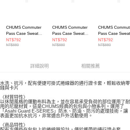
CHUMS Commuter
CHUMS Commuter
CHUMS Commut
Pass Case Sweat
Pass Case Sweat
Pass Case Swea
Nylon卡夾零錢包
Nylon卡夾零錢包
Nylon卡夾零錢包
NT$792
NT$792
NT$792
NT$880
NT$880
NT$880
CH603619K018
CH603619N016
CH603619G019
詳細說明
相關推薦
水洗、抗污，配有便捷可掛式捲線器的通行證卡套，輕鬆收納零
錢與卡片
〈材質特性〉
以休閒風格的運動布料為主，並在容易承受負荷的部位運用了耐
用的尼龍材質，這是CHUMS經典的包包與小物系列。運用了
「Asahi Guard E-SERIES」防水、防油、防污的處理技術，讓
表面更加抗水抗污，非常適合戶外活動使用。
〈商品特性〉
配有方便掛在包包上的捲線器設計，便於攜帶的通行證卡套