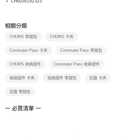
CH603619Z323
每筆NT$100，滿NT$1,500(含以上)免運費
ATM／網路銀行／等多元方式進行付款，方視為交易完成。
※ 請注意：結帳手續完成當下不需立刻繳費，但若您需要取消訂單，請聯絡
購買商品的店家。未經商家同意取消之訂單仍視為有效，需透過AFTEE先享
後付繳納相關費用。
※ 交易是否成功請以「AFTEE先享後付 」之結帳頁面顯示為準，若有關於
相關分類
是否繳費成功／繳費後需取消欲退款等相關疑問，請聯繫「AFTEE先享後付
客戶支援中心」
https://netprotections.freshdesk.com/support/home
CHUMS 零錢包
CHUMS 卡夾
【注意事項】
Commuter Pass 卡夾
Commuter Pass 零錢包
１．透過由恩沛科技股份有限公司提供之「AFTEE先享後付」服務完成之交
易，需依本服務之必要範圍內提供個人資料，並將交易相關給付款項請求債
權轉讓予恩沛科技股份有限公司。
CHUMS 收納證件
Commuter Pass 收納證件
２．關於個人資料處理事宜，請瀏覽以下網址：
https://aftee.tw/terms/#terms3
收納證件 卡夾
收納證件 零錢包
尼龍 卡夾
３．未成年的使用者請事先徵得法定代理人或監護人之同意方可使用
「AFTEE先享後付」，若未經同意申辦者引起之損失，本公司不負相關責
任。
尼龍 零錢包
４．使用「AFTEE先享後付」時，將依據個別帳號之用戶狀況，依本公司即
時審查核予不同之上限額度；若仍有額度不足之情形，本公司將視審查結果
請求用戶進行身份認證。
一 必買清單 一
５．嚴禁一人註冊多個帳號或使用他人資訊註冊。若發現惡意使用之情形，
恩沛科技股份有限公司將有權停止該用戶之使用額度並採取法律行動。