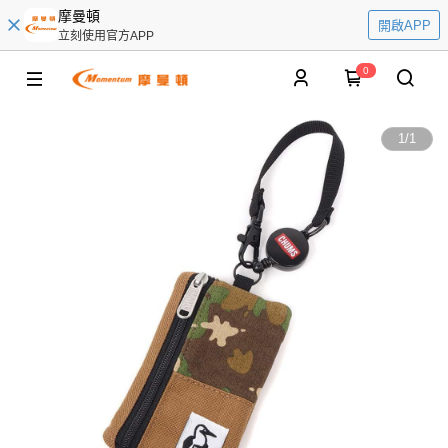
摩曼頓
開啟APP
立刻使用官方APP
0
1
/
1