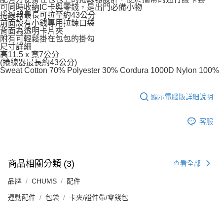
可同時收納IC卡與零錢，是出門必備小物
捲線器最長可拉至約43公分
前面設有小銭專用拉鍊口袋
背面為透明卡片夾
附有可輕鬆掛在包包的掛勾
尺寸詳細
高11.5 x 寬7公分
(捲線器最長約43公分)
Sweat Cotton 70% Polyester 30% Cordura 1000D Nylon 100%
顯示電腦版詳細說明
客服
商品相關分類 (3)
查看全部
品牌
CHUMS
配件
運動配件
包袋
卡夾/證件帶/零錢包