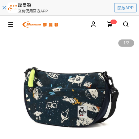
摩曼頓
開啟APP
立刻使用官方APP
0
1
/
2