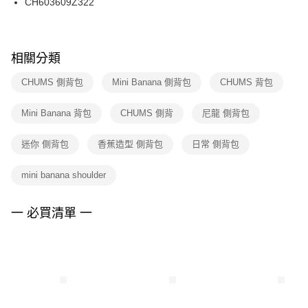
CH603609Z322
每筆NT$100，滿NT$1,500(含以上)免運費
ATM／網路銀行／等多元方式進行付款，方視為交易完成。
※ 請注意：結帳手續完成當下不需立刻繳費，但若您需要取消訂單，請聯絡
購買商品的店家。未經商家同意取消之訂單仍視為有效，需透過AFTEE先享
後付繳納相關費用。
※ 交易是否成功請以「AFTEE先享後付 」之結帳頁面顯示為準，若有關於
相關分類
是否繳費成功／繳費後需取消欲退款等相關疑問，請聯繫「AFTEE先享後付
客戶支援中心」
https://netprotections.freshdesk.com/support/home
CHUMS 側背包
Mini Banana 側背包
CHUMS 背包
【注意事項】
Mini Banana 背包
CHUMS 側背
尼龍 側背包
１．透過由恩沛科技股份有限公司提供之「AFTEE先享後付」服務完成之交
易，需依本服務之必要範圍內提供個人資料，並將交易相關給付款項請求債
權轉讓予恩沛科技股份有限公司。
迷你 側背包
香蕉造型 側背包
日常 側背包
２．關於個人資料處理事宜，請瀏覽以下網址：
https://aftee.tw/terms/#terms3
mini banana shoulder
３．未成年的使用者請事先徵得法定代理人或監護人之同意方可使用
「AFTEE先享後付」，若未經同意申辦者引起之損失，本公司不負相關責
任。
一 必買清單 一
４．使用「AFTEE先享後付」時，將依據個別帳號之用戶狀況，依本公司即
時審查核予不同之上限額度；若仍有額度不足之情形，本公司將視審查結果
請求用戶進行身份認證。
５．嚴禁一人註冊多個帳號或使用他人資訊註冊。若發現惡意使用之情形，
恩沛科技股份有限公司將有權停止該用戶之使用額度並採取法律行動。