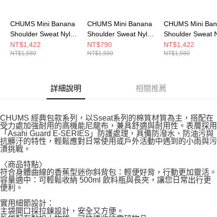
CHUMS Mini Banana
CHUMS Mini Banana
CHUMS Mini Ba
Shoulder Sweat Nylon
Shoulder Sweat Nylon
Shoulder Sweat 
側背包
側背包
側背包
NT$1,422
NT$790
NT$1,422
NT$1,580
NT$1,580
NT$1,580
CH603609K018
CH603609P028
CH603609N016
詳細說明
相關推薦
CHUMS 經典包款系列，以Sseat系列的棉質材質為主，搭配在
受力處加強耐用的高機能尼龍布，兼具舒適與耐用性。表層採用
「Asahi Guard E-SERIES」防護處理，具備防潑水、防油污與
抗髒汙的特性，輕鬆應對日常使用或戶外活動中遇到的小雨與污
漬挑戰。
〈商品特點〉
符合身體曲線的香蕉型迷你斜背包：輕便好背，行動更加靈活。
容量適中：可輕鬆收納 500ml 飲料瓶與長夾，讓您日常出行更
便利。
實用細節設計：
主袋開口採拉鍊設計，安全又方便。