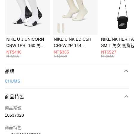
3 期 0 利率 每期
NT$526
21家銀行
合作金庫商業銀行
第一商業銀行
LINE Pay
華南商業銀行
彰化商業銀行
Apple Pay
上海商業儲蓄銀行
台北富邦商業銀行
國泰世華商業銀行
兆豐國際商業銀行
悠遊付
臺灣中小企業銀行
台中商業銀行
NIKE U J UNICORN
NIKE U NK ED CSH
NIKE NK HERIT
匯豐（台灣）商業銀行
華泰商業銀行
CRW 1PR -160 男女
CREW 2P-144
SMIT 男女 側背
全盈+PAY
聯邦商業銀行
遠東國際商業銀行
中統襪 FZ3393100
EMBRDY 男女 短統襪
BA5871010
NT$446
NT$365
NT$527
元大商業銀行
永豐商業銀行
NT$550
NT$450
NT$650
AFTEE先享後付
FZ3073133
玉山商業銀行
星展（台灣）商業銀行
相關說明
台新國際商業銀行
中國信託商業銀行
品牌
【關於「AFTEE先享後付」】
台灣樂天信用卡公司
AFTEE先享後付是「在收到商品之後才付款」的支付方式。 讓您購物簡單
運送方式
CHUMS
便利好安心！
１．簡單：不需註冊會員、不需綁卡、不需儲值。
7-11取貨(快速到店)
２．便利：只要手機號碼，簡訊認證，即可結帳。
商品特色
每筆NT$100，滿NT$1,500(含以上)免運費
３．安心：先確認商品／服務後，再付款。
商品編號
宅配
【「AFTEE先享後付」結帳流程】
１．於結帳方式選擇「AFTEE先享後付」後，將跳轉至「AFTEE先享後付」
10537028
每筆NT$100，滿NT$1,500(含以上)免運費
結帳頁面，進行簡訊認證並確認金額後，即可完成結帳。
２．訂單成立數日內，您將收到繳費通知簡訊。
商品特色
付款後門市自取
３．收到繳費通知簡訊後14天內，點擊此簡訊中的連結，可透過四大超商／