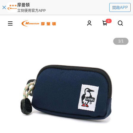
摩曼頓
開啟APP
立刻使用官方APP
0
1
/
1