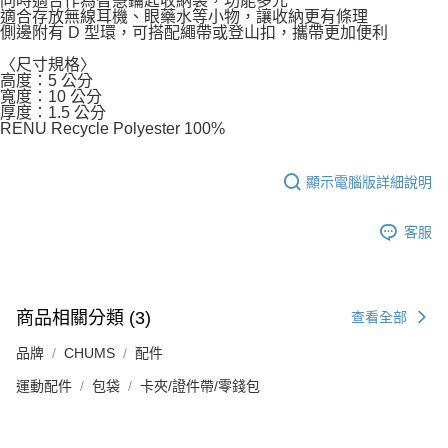
同時適合作為智慧鑰匙收納袋，功能多元
適合存放無線耳機、眼藥水等小物，讓收納更有條理
側邊附有 D 型環，可搭配繩帶或登山扣，攜帶更加便利
〈尺寸規格〉
高度：5 公分
寬度：10 公分
厚度：1.5 公分
RENU Recycle Polyester 100%
顯示電腦版詳細說明
客服
商品相關分類 (3)
查看全部
品牌
CHUMS
配件
運動配件
包袋
卡夾/證件帶/零錢包