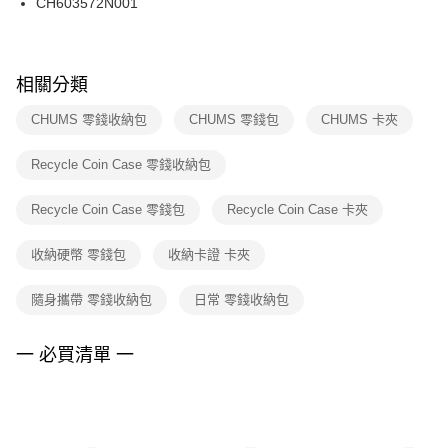
CH603572N001
每筆NT$100，滿NT$1,500(含以上)免運費
ATM／網路銀行／等多元方式進行付款，方視為交易完成。
※ 請注意：結帳手續完成當下不需立刻繳費，但若您需要取消訂單，請聯絡
購買商品的店家。未經商家同意取消之訂單仍視為有效，需透過AFTEE先享
後付繳納相關費用。
※ 交易是否成功請以「AFTEE先享後付 」之結帳頁面顯示為準，若有關於
相關分類
是否繳費成功／繳費後需取消欲退款等相關疑問，請聯繫「AFTEE先享後付
客戶支援中心」
https://netprotections.freshdesk.com/support/home
CHUMS 零錢收納包
CHUMS 零錢包
CHUMS 卡夾
【注意事項】
Recycle Coin Case 零錢收納包
１．透過由恩沛科技股份有限公司提供之「AFTEE先享後付」服務完成之交
易，需依本服務之必要範圍內提供個人資料，並將交易相關給付款項請求債
權轉讓予恩沛科技股份有限公司。
Recycle Coin Case 零錢包
Recycle Coin Case 卡夾
２．關於個人資料處理事宜，請瀏覽以下網址：
https://aftee.tw/terms/#terms3
收納硬幣 零錢包
收納卡證 卡夾
３．未成年的使用者請事先徵得法定代理人或監護人之同意方可使用
「AFTEE先享後付」，若未經同意申辦者引起之損失，本公司不負相關責
任。
隨身攜帶 零錢收納包
日常 零錢收納包
４．使用「AFTEE先享後付」時，將依據個別帳號之用戶狀況，依本公司即
時審查核予不同之上限額度；若仍有額度不足之情形，本公司將視審查結果
請求用戶進行身份認證。
一 必買清單 一
５．嚴禁一人註冊多個帳號或使用他人資訊註冊。若發現惡意使用之情形，
恩沛科技股份有限公司將有權停止該用戶之使用額度並採取法律行動。