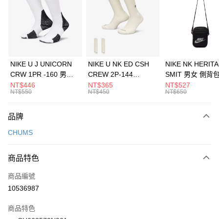
3 期 0 利率 每期
NT$160
21家銀行
合作金庫商業銀行
第一商業銀行
LINE Pay
華南商業銀行
彰化商業銀行
Apple Pay
上海商業儲蓄銀行
台北富邦商業銀行
國泰世華商業銀行
兆豐國際商業銀行
悠遊付
臺灣中小企業銀行
台中商業銀行
NIKE U J UNICORN
NIKE U NK ED CSH
NIKE NK HERIT
匯豐（台灣）商業銀行
華泰商業銀行
CRW 1PR -160 男女
CREW 2P-144
SMIT 男女 側背
全盈+PAY
聯邦商業銀行
遠東國際商業銀行
中統襪 FZ3393100
EMBRDY 男女 短統襪
BA5871010
NT$446
NT$365
NT$527
元大商業銀行
永豐商業銀行
NT$550
NT$450
NT$650
AFTEE先享後付
FZ3073133
玉山商業銀行
星展（台灣）商業銀行
相關說明
台新國際商業銀行
中國信託商業銀行
品牌
【關於「AFTEE先享後付」】
台灣樂天信用卡公司
AFTEE先享後付是「在收到商品之後才付款」的支付方式。 讓您購物簡單
運送方式
CHUMS
便利好安心！
１．簡單：不需註冊會員、不需綁卡、不需儲值。
7-11取貨(快速到店)
２．便利：只要手機號碼，簡訊認證，即可結帳。
商品特色
每筆NT$100，滿NT$1,500(含以上)免運費
３．安心：先確認商品／服務後，再付款。
商品編號
宅配
【「AFTEE先享後付」結帳流程】
１．於結帳方式選擇「AFTEE先享後付」後，將跳轉至「AFTEE先享後付」
10536987
每筆NT$100，滿NT$1,500(含以上)免運費
結帳頁面，進行簡訊認證並確認金額後，即可完成結帳。
２．訂單成立數日內，您將收到繳費通知簡訊。
商品特色
付款後門市自取
３．收到繳費通知簡訊後14天內，點擊此簡訊中的連結，可透過四大超商／