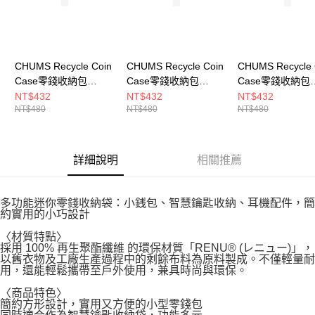
CHUMS Recycle Coin
CHUMS Recycle Coin
CHUMS Recycle 
Case零錢收納包
Case零錢收納包
Case零錢收納包
CH603572R018
CH603572Z350
CH603572Z352
NT$432
NT$432
NT$432
NT$480
NT$480
NT$480
詳細說明
相關推薦
多功能迷你零錢收納袋：小銭包、智慧鑰匙收納、耳機配件，簡
約實用的小巧設計
〈材質特點〉
採用 100% 再生聚酯纖維 的環保材質「RENU® (レニュー)」，
以舊衣物及工廠生產過程中的剩餘布料為原料製成。不僅輕量耐
用，還能輕鬆攜帶至戶外使用，兼具時尚與環保。
〈商品特色〉
簡約方形設計，實用又方便的小型零錢包