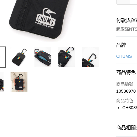
付款與運
超取滿NT$
付款方式
品牌
信用卡一
CHUMS
信用卡分
商品特色
3 期 
商品編號
合作金
LINE Pay
10536970
華南商
Apple Pay
上海商
商品特色
國泰世
CH603
悠遊付
臺灣中
匯豐（
全盈+PAY
聯邦商
商品相關分
元大商
AFTEE先