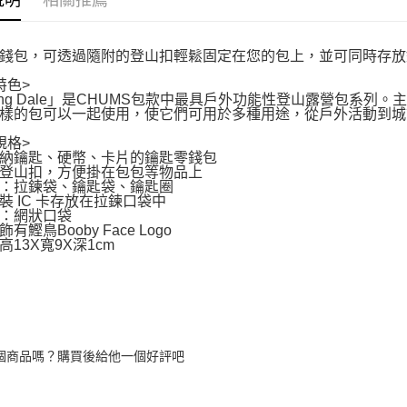
說明
相關推薦
錢包，可透過隨附的登山扣輕鬆固定在您的包上，並可同時存放
特色>
ring Dale」是CHUMS包款中最具戶外功能性登山露營包系列。
樣的包可以一起使用，使它們可用於多種用途，從戶外活動到城
規格>
納鑰匙、硬幣、卡片的鑰匙零錢包
登山扣，方便掛在包包等物品上
：拉鍊袋、鑰匙袋、鑰匙圈
裝 IC 卡存放在拉鍊口袋中
：網狀口袋
有鰹鳥Booby Face Logo
高13X寬9X深1cm
個商品嗎？購買後給他一個好評吧