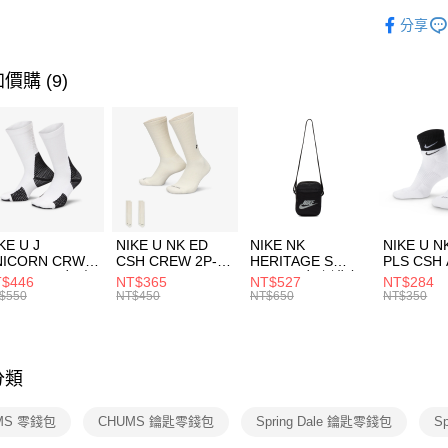
玉山商
品牌
C
相關說明
分享
台新國
【關於「A
運動配件
台灣樂
AFTEE
便利好安
運動類型
運送方式
價購 (9)
１．簡單
２．便利
7-11取貨
３．安心
每筆NT$1
【「AFT
宅配
１．於結帳
付」結帳
每筆NT$1
２．訂單
３．收到繳
付款後門
KE U J
NIKE U NK ED
NIKE NK
NIKE U N
／ATM／
NICORN CRW
CSH CREW 2P-
HERITAGE S
PLS CSH 
每筆NT$1
※ 請注意
R -160 男女 中
144 EMBRDY 男
SMIT 男女 側背包
144 DBL
$446
NT$365
NT$527
NT$284
絡購買商品
襪 FZ3393100
女 短統襪
BA5871010
襪 DH405
$550
NT$450
NT$650
NT$350
先享後付
FZ3073133
※ 交易是
是否繳費成
付客戶支
分類
【注意事
１．透過由
MS 零錢包
CHUMS 鑰匙零錢包
Spring Dale 鑰匙零錢包
S
交易，需
求債權轉