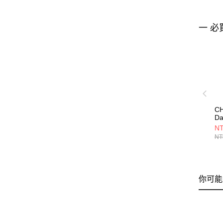
一 必
CH
Da
C
NT
灰
NT
C
你可能