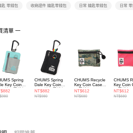
２．關於
鑰匙 零錢包
收納證件 鑰匙零錢包
日常 鑰匙零錢包
日常 
https://aft
３．未成
「AFTE
任。
買清單 一
４．使用「
即時審查
結果請求
５．嚴禁
形，恩沛
動。
UMS Spring
CHUMS Spring
CHUMS Recycle
CHUMS Re
le Key Coin
Dale Key Coin
Key Coin Case鑰
Key Coin
ase鑰匙零錢包
Case鑰匙零錢包
匙零錢包
匙零錢包
$882
NT$882
NT$612
NT$612
/青綠
黑/彩虹
CH603574Z352
CH60357
$980
NT$980
NT$680
NT$680
H603999G089
CH603999K042