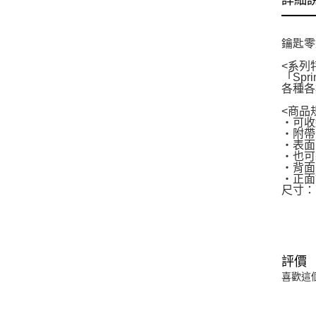
詳細
鑰匙零
<系列
「Sp
各種各
<商品
・可收
・附帶
・表面
・也可
・背面
・正面飾
尺寸：
評價
喜歡這