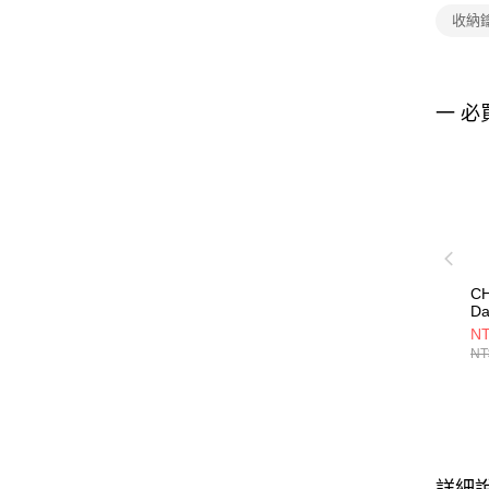
收納
一 必
CH
Da
C
NT
灰
NT
C