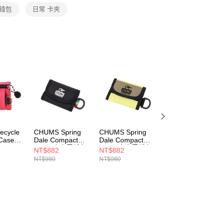
個人資料處理事宜，請瀏覽以下網址：
零錢包
日常 卡夾
ee.tw/terms/#terms3
年的使用者請事先徵得法定代理人或監護人之同意方可使用
E先享後付」，若未經同意申辦者引起之損失，本公司不負相關責
AFTEE先享後付」時，將依據個別帳號之用戶狀況，依本公司
核予不同之上限額度；若仍有額度不足之情形，本公司將視審查
用戶進行身份認證。
一人註冊多個帳號或使用他人資訊註冊。若發現惡意使用之情
科技股份有限公司將有權停止該用戶之使用額度並採取法律行
cycle
CHUMS Spring
CHUMS Spring
CHUMS Recycle
 Case鑰
Dale Compact
Dale Compact
Key Coin Case鑰
Wallet皮夾零錢包
Wallet皮夾零錢包
匙零錢包 米灰色
NT$882
NT$882
NT$612
4R018
CH603475K042
CH603475M108
CH603574G057
NT$980
NT$980
NT$680