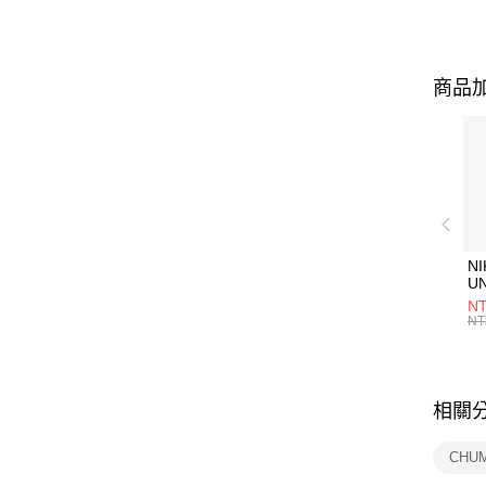
商品加
NI
U
1P
NT
統
NT
相關
CHU