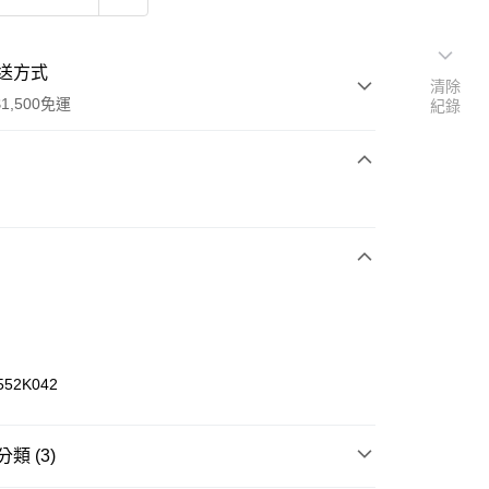
送方式
清除
1,500免運
紀錄
次付款
期付款
0 利率 每期
NT$326
21家銀行
庫商業銀行
第一商業銀行
業銀行
彰化商業銀行
業儲蓄銀行
台北富邦商業銀行
華商業銀行
兆豐國際商業銀行
552K042
小企業銀行
台中商業銀行
台灣）商業銀行
華泰商業銀行
業銀行
遠東國際商業銀行
類 (3)
業銀行
永豐商業銀行
享後付