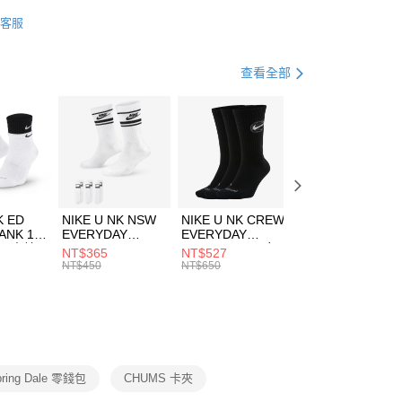
業銀行
星展（台灣）商業銀行
HUMS
配件
客服
際商業銀行
中國信託商業銀行
FTEE先享後付」】
包袋
卡夾/證件帶/零錢包
天信用卡公司
先享後付是「在收到商品之後才付款」的支付方式。 讓您購物簡單
心！
休閒戶外
配件
查看全部
：不需註冊會員、不需綁卡、不需儲值。
：只要手機號碼，簡訊認證，即可結帳。
(快速到店)
：先確認商品／服務後，再付款。
00，滿NT$1,500(含以上)免運費
EE先享後付」結帳流程】
方式選擇「AFTEE先享後付」後，將跳轉至「AFTEE先享後
頁面，進行簡訊認證並確認金額後，即可完成結帳。
00，滿NT$1,500(含以上)免運費
成立數日內，您將收到繳費通知簡訊。
費通知簡訊後14天內，點擊此簡訊中的連結，可透過四大超商
市自取
K ED
NIKE U NK NSW
NIKE U NK CREW
NIKE U NK
網路銀行／等多元方式進行付款，方視為交易完成。
ANK 1P
EVERYDAY
EVERYDAY
EVERYDAY LTW
00，滿NT$1,500(含以上)免運費
：結帳手續完成當下不需立刻繳費，但若您需要取消訂單，請聯
 男 中統
ESSENTIAL CR
BBALL 3PR 男女
ANKLE 3PR 男女
NT$365
NT$527
NT$365
的店家。未經商家同意取消之訂單仍視為有效，需透過AFTEE
8104
男女 短統襪
長統襪
踝襪 SX7677010
NT$450
NT$650
NT$450
繳納相關費用。
DX5089103
DA2123010
否成功請以「AFTEE先享後付 」之結帳頁面顯示為準，若有關於
功／繳費後需取消欲退款等相關疑問，請聯繫「AFTEE先享後
援中心」
https://netprotections.freshdesk.com/support/home
項】
恩沛科技股份有限公司提供之「AFTEE先享後付」服務完成之
pring Dale 零錢包
CHUMS 卡夾
依本服務之必要範圍內提供個人資料，並將交易相關給付款項請
讓予恩沛科技股份有限公司。