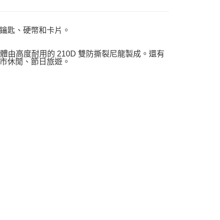
鑰匙、硬幣和卡片。
主體由高度耐用的 210D 雙防撕裂尼龍製成。還有
市休閒、節日旅遊。