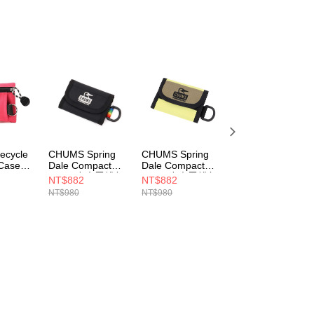
cycle
CHUMS Spring
CHUMS Spring
CHUMS Recycle
 Case鑰
Dale Compact
Dale Compact
Key Coin Case鑰
Wallet皮夾零錢包
Wallet皮夾零錢包
匙零錢包 米灰色
NT$882
NT$882
NT$612
4R018
CH603475K042
CH603475M108
CH603574G057
NT$980
NT$980
NT$680