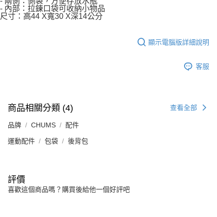
- 兩側：側袋，方便存放水瓶
- 內部：拉鍊口袋可收納小物品
尺寸：高44 X寬30 X深14公分
顯示電腦版詳細說明
客服
商品相關分類 (4)
查看全部
品牌
CHUMS
配件
運動配件
包袋
後背包
評價
喜歡這個商品嗎？購買後給他一個好評吧