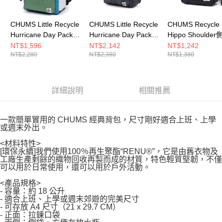
CHUMS Little Recycle
CHUMS Little Recycle
CHUMS Recycle
Hurricane Day Pack後
Hurricane Day Pack後
Hippo Shoulde
背包 CH603804C101
背包 Archive
CH603847K001
NT$1,596
NT$2,142
NT$1,242
NT$2,280
NT$2,380
NT$1,380
CH603804Z401
詳細說明
相關推薦
一款簡單實用的 CHUMS 經典背包，尺寸剛好適合上班、上學
或週末外出。
<材料特性>
[環保永續]我們使用100％再生聚酯“RENU®”，它是由舊衣物及
工廠生產剩餘的織物回收再製而成的材質，特色輕質堅韌，不僅
可以用於日常使用，還可以用於戶外活動。
<產品規格>
- 容量：約 18 公升
- 適合上班、上學或週末郊遊的完美尺寸
- 可存放 A4 尺寸（21 x 29.7 CM）
- 正面：拉鍊口袋