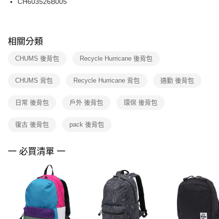
CH603526B005
每筆NT$100，滿NT$1,500(含以上)免運費
ATM／網路銀行／等多元方式進行付款，方視為交易完成。
※ 請注意：結帳手續完成當下不需立刻繳費，但若您需要取消訂單，請聯絡
購買商品的店家。未經商家同意取消之訂單仍視為有效，需透過AFTEE先享
後付繳納相關費用。
※ 交易是否成功請以「AFTEE先享後付 」之結帳頁面顯示為準，若有關於
相關分類
是否繳費成功／繳費後需取消欲退款等相關疑問，請聯繫「AFTEE先享後付
客戶支援中心」
https://netprotections.freshdesk.com/support/home
CHUMS 後背包
Recycle Hurricane 後背包
【注意事項】
CHUMS 背包
Recycle Hurricane 背包
通勤 後背包
１．透過由恩沛科技股份有限公司提供之「AFTEE先享後付」服務完成之交
易，需依本服務之必要範圍內提供個人資料，並將交易相關給付款項請求債
權轉讓予恩沛科技股份有限公司。
日常 後背包
戶外 後背包
環保 後背包
２．關於個人資料處理事宜，請瀏覽以下網址：
https://aftee.tw/terms/#terms3
復古 後背包
pack 後背包
３．未成年的使用者請事先徵得法定代理人或監護人之同意方可使用
「AFTEE先享後付」，若未經同意申辦者引起之損失，本公司不負相關責
任。
一 必買清單 一
４．使用「AFTEE先享後付」時，將依據個別帳號之用戶狀況，依本公司即
時審查核予不同之上限額度；若仍有額度不足之情形，本公司將視審查結果
請求用戶進行身份認證。
５．嚴禁一人註冊多個帳號或使用他人資訊註冊。若發現惡意使用之情形，
恩沛科技股份有限公司將有權停止該用戶之使用額度並採取法律行動。