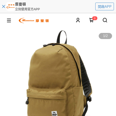
摩曼頓
開啟APP
立刻使用官方APP
0
1
/
2