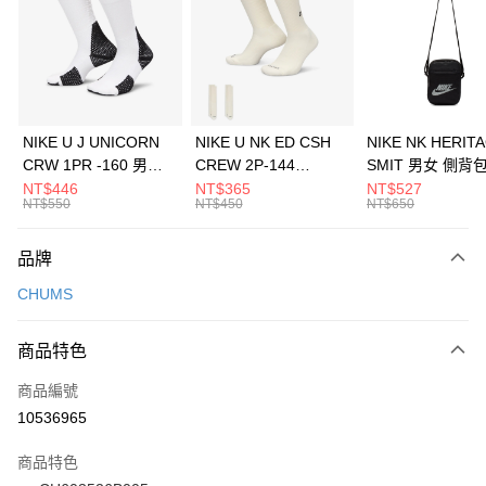
3 期 0 利率 每期
NT$893
21家銀行
合作金庫商業銀行
第一商業銀行
LINE Pay
華南商業銀行
彰化商業銀行
Apple Pay
上海商業儲蓄銀行
台北富邦商業銀行
國泰世華商業銀行
兆豐國際商業銀行
悠遊付
臺灣中小企業銀行
台中商業銀行
NIKE U J UNICORN
NIKE U NK ED CSH
NIKE NK HERIT
匯豐（台灣）商業銀行
華泰商業銀行
CRW 1PR -160 男女
CREW 2P-144
SMIT 男女 側背
全盈+PAY
聯邦商業銀行
遠東國際商業銀行
中統襪 FZ3393100
EMBRDY 男女 短統襪
BA5871010
NT$446
NT$365
NT$527
元大商業銀行
永豐商業銀行
NT$550
NT$450
NT$650
AFTEE先享後付
FZ3073133
玉山商業銀行
星展（台灣）商業銀行
相關說明
台新國際商業銀行
中國信託商業銀行
品牌
【關於「AFTEE先享後付」】
台灣樂天信用卡公司
AFTEE先享後付是「在收到商品之後才付款」的支付方式。 讓您購物簡單
運送方式
CHUMS
便利好安心！
１．簡單：不需註冊會員、不需綁卡、不需儲值。
7-11取貨(快速到店)
２．便利：只要手機號碼，簡訊認證，即可結帳。
商品特色
每筆NT$100，滿NT$1,500(含以上)免運費
３．安心：先確認商品／服務後，再付款。
商品編號
宅配
【「AFTEE先享後付」結帳流程】
１．於結帳方式選擇「AFTEE先享後付」後，將跳轉至「AFTEE先享後付」
10536965
每筆NT$100，滿NT$1,500(含以上)免運費
結帳頁面，進行簡訊認證並確認金額後，即可完成結帳。
２．訂單成立數日內，您將收到繳費通知簡訊。
商品特色
付款後門市自取
３．收到繳費通知簡訊後14天內，點擊此簡訊中的連結，可透過四大超商／