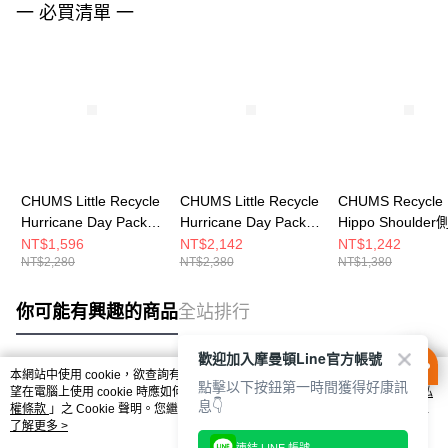
一 必買清單 一
CHUMS Little Recycle
CHUMS Little Recycle
CHUMS Recycle
Hurricane Day Pack後
Hurricane Day Pack後
Hippo Shoulde
背包 CH603804C101
背包 Archive
CH603847K001
NT$1,596
NT$2,142
NT$1,242
NT$2,280
NT$2,380
NT$1,380
CH603804Z401
你可能有興趣的商品
全站排行
歡迎加入摩曼頓Line官方帳號
本網站中使用 cookie，欲查詢有關本網站使用 cookie 方式之詳情，及若您不希
點擊以下按鈕第一時間獲得好康訊
熱門標籤
望在電腦上使用 cookie 時應如何變更電腦的 cookie 設定，請參閱本網站「
隱私
息👇
權條款
」之 Cookie 聲明。您繼續使用本網站即表示您同意本公司得按本網站使
用條款之 Cookie 聲明使用 cookie。
了解更多 >
連結 LINE 帳號