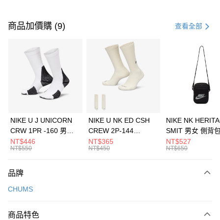
付款方式
信用卡一次付款
商品加價購 (9)
查看全部
信用卡分期付款
3 期 0 利率 每期
NT$1,126
21家銀行
合作金庫商業銀行
第一商業銀行
LINE Pay
華南商業銀行
彰化商業銀行
Apple Pay
上海商業儲蓄銀行
台北富邦商業銀行
國泰世華商業銀行
兆豐國際商業銀行
悠遊付
臺灣中小企業銀行
台中商業銀行
NIKE U J UNICORN
NIKE U NK ED CSH
NIKE NK HERIT
匯豐（台灣）商業銀行
華泰商業銀行
CRW 1PR -160 男女
CREW 2P-144
SMIT 男女 側背
全盈+PAY
聯邦商業銀行
遠東國際商業銀行
中統襪 FZ3393100
EMBRDY 男女 短統襪
BA5871010
NT$446
NT$365
NT$527
元大商業銀行
永豐商業銀行
NT$550
NT$450
NT$650
AFTEE先享後付
FZ3073133
玉山商業銀行
星展（台灣）商業銀行
相關說明
台新國際商業銀行
中國信託商業銀行
品牌
【關於「AFTEE先享後付」】
台灣樂天信用卡公司
AFTEE先享後付是「在收到商品之後才付款」的支付方式。 讓您購物簡單
運送方式
CHUMS
便利好安心！
１．簡單：不需註冊會員、不需綁卡、不需儲值。
7-11取貨(快速到店)
２．便利：只要手機號碼，簡訊認證，即可結帳。
商品特色
每筆NT$100，滿NT$1,500(含以上)免運費
３．安心：先確認商品／服務後，再付款。