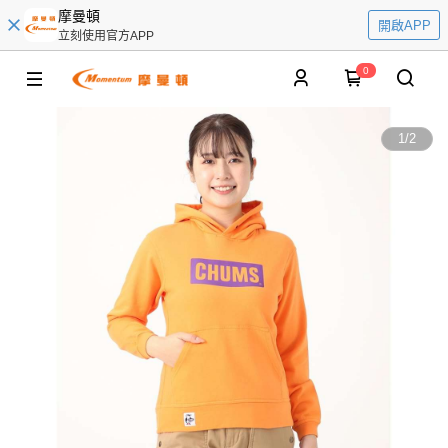
摩曼頓
開啟APP
立刻使用官方APP
0
1
/
2