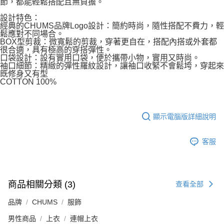
節，都能輕鬆搭配且無負擔。
設計特色：
經典的CHUMS品牌Logo設計：簡約時尚，隨性搭配不費力，輕
鬆應對不同場合。
BOX型剪裁：微寬鬆的剪裁，穿著更自在，搭配內搭或外套都
很合適，具有極高的穿搭彈性。
口袋設計：設有實用口袋，便於攜帶小物，實用又時尚。
袖口細節：精緻的彈性羅紋設計，讓袖口收緊不會鬆垮，穿起來
既修身又有型
COTTON 100%
顯示電腦版詳細說明
客服
商品相關分類 (3)
查看全部
品牌
CHUMS
服飾
男性商品
上衣
連帽上衣