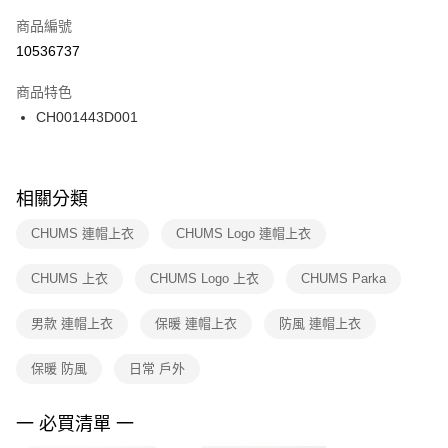
商品編號
宅配
【「AFTEE先享後付」結帳流程】
１．於結帳方式選擇「AFTEE先享後付」後，將跳轉至「AFTEE先享後付」
10536737
每筆NT$100，滿NT$1,500(含以上)免運費
結帳頁面，進行簡訊認證並確認金額後，即可完成結帳。
２．訂單成立數日內，您將收到繳費通知簡訊。
商品特色
付款後門市自取
３．收到繳費通知簡訊後14天內，點擊此簡訊中的連結，可透過四大超商／
CH001443D001
每筆NT$100，滿NT$1,500(含以上)免運費
ATM／網路銀行／等多元方式進行付款，方視為交易完成。
※ 請注意：結帳手續完成當下不需立刻繳費，但若您需要取消訂單，請聯絡
購買商品的店家。未經商家同意取消之訂單仍視為有效，需透過AFTEE先享
後付繳納相關費用。
※ 交易是否成功請以「AFTEE先享後付 」之結帳頁面顯示為準，若有關於
相關分類
是否繳費成功／繳費後需取消欲退款等相關疑問，請聯繫「AFTEE先享後付
客戶支援中心」
https://netprotections.freshdesk.com/support/home
CHUMS 連帽上衣
CHUMS Logo 連帽上衣
【注意事項】
CHUMS 上衣
CHUMS Logo 上衣
CHUMS Parka
１．透過由恩沛科技股份有限公司提供之「AFTEE先享後付」服務完成之交
易，需依本服務之必要範圍內提供個人資料，並將交易相關給付款項請求債
權轉讓予恩沛科技股份有限公司。
男款 連帽上衣
保暖 連帽上衣
防風 連帽上衣
２．關於個人資料處理事宜，請瀏覽以下網址：
https://aftee.tw/terms/#terms3
保暖 防風
日常 戶外
３．未成年的使用者請事先徵得法定代理人或監護人之同意方可使用
「AFTEE先享後付」，若未經同意申辦者引起之損失，本公司不負相關責
任。
一 必買清單 一
４．使用「AFTEE先享後付」時，將依據個別帳號之用戶狀況，依本公司即
時審查核予不同之上限額度；若仍有額度不足之情形，本公司將視審查結果