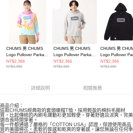
請求用戶進行身份認證。
５．嚴禁一人註冊多個帳號或使用他人資訊註冊。若發現惡意使用之情形，
恩沛科技股份有限公司將有權停止該用戶之使用額度並採取法律行動。
CHUMS 男 CHUMS
CHUMS 男 CHUMS
CHUMS 男 CHU
Logo Pullover Parka
Logo Pullover Parka
Logo Pullover Pa
LP連帽上衣
LP連帽上衣
LP連帽上衣
NT$2,366
NT$2,366
NT$2,366
NT$3,380
NT$3,380
NT$3,380
CH001443Z077
CH001443G050
CH001443K083
詳細說明
相關推薦
商品介紹：
這款CHUMS經典款的套頭連帽T恤，採用輕盈的棉料毛圈材
質，比起傳統的內刷毛運動衫更加輕便，穿著舒適且涼爽，完美
適合長時間穿著。
每一件都通過了嚴格的「COTTON USA」認證，保證使用高品
質的美國棉花，柔軟的質感和乾爽的穿著感，讓您無論在任何季