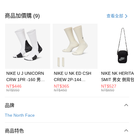
付款方式
信用卡一次付款
商品加價購 (9)
查看全部
信用卡分期付款
3 期 0 利率 每期
NT$6,126
21家銀行
合作金庫商業銀行
第一商業銀行
LINE Pay
華南商業銀行
彰化商業銀行
Apple Pay
上海商業儲蓄銀行
台北富邦商業銀行
國泰世華商業銀行
兆豐國際商業銀行
悠遊付
臺灣中小企業銀行
台中商業銀行
NIKE U J UNICORN
NIKE U NK ED CSH
NIKE NK HERIT
匯豐（台灣）商業銀行
華泰商業銀行
CRW 1PR -160 男女
CREW 2P-144
SMIT 男女 側背
全盈+PAY
聯邦商業銀行
遠東國際商業銀行
中統襪 FZ3393100
EMBRDY 男女 短統襪
BA5871010
NT$446
NT$365
NT$527
元大商業銀行
永豐商業銀行
NT$550
NT$450
NT$650
AFTEE先享後付
FZ3073133
玉山商業銀行
星展（台灣）商業銀行
相關說明
台新國際商業銀行
中國信託商業銀行
品牌
【關於「AFTEE先享後付」】
台灣樂天信用卡公司
AFTEE先享後付是「在收到商品之後才付款」的支付方式。 讓您購物簡單
運送方式
The North Face
便利好安心！
１．簡單：不需註冊會員、不需綁卡、不需儲值。
7-11取貨(快速到店)
２．便利：只要手機號碼，簡訊認證，即可結帳。
商品特色
每筆NT$100，滿NT$1,500(含以上)免運費
３．安心：先確認商品／服務後，再付款。