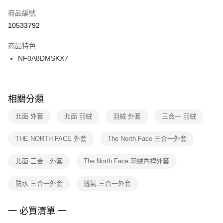
商品編號
宅配
【「AFTEE先享後付」結帳流程】
１．於結帳方式選擇「AFTEE先享後付」後，將跳轉至「AFTEE先享後付」
10533792
每筆NT$100，滿NT$1,500(含以上)免運費
結帳頁面，進行簡訊認證並確認金額後，即可完成結帳。
２．訂單成立數日內，您將收到繳費通知簡訊。
商品特色
付款後門市自取
３．收到繳費通知簡訊後14天內，點擊此簡訊中的連結，可透過四大超商／
NF0A8DMSKX7
每筆NT$100，滿NT$1,500(含以上)免運費
ATM／網路銀行／等多元方式進行付款，方視為交易完成。
※ 請注意：結帳手續完成當下不需立刻繳費，但若您需要取消訂單，請聯絡
購買商品的店家。未經商家同意取消之訂單仍視為有效，需透過AFTEE先享
後付繳納相關費用。
※ 交易是否成功請以「AFTEE先享後付 」之結帳頁面顯示為準，若有關於
相關分類
是否繳費成功／繳費後需取消欲退款等相關疑問，請聯繫「AFTEE先享後付
客戶支援中心」
https://netprotections.freshdesk.com/support/home
北面 外套
北面 羽絨
羽絨 外套
三合一 羽絨
【注意事項】
THE NORTH FACE 外套
The North Face 三合一外套
１．透過由恩沛科技股份有限公司提供之「AFTEE先享後付」服務完成之交
易，需依本服務之必要範圍內提供個人資料，並將交易相關給付款項請求債
權轉讓予恩沛科技股份有限公司。
北面 三合一外套
The North Face 羽絨內裡外套
２．關於個人資料處理事宜，請瀏覽以下網址：
https://aftee.tw/terms/#terms3
防水 三合一外套
透氣 三合一外套
３．未成年的使用者請事先徵得法定代理人或監護人之同意方可使用
「AFTEE先享後付」，若未經同意申辦者引起之損失，本公司不負相關責
任。
一 必買清單 一
４．使用「AFTEE先享後付」時，將依據個別帳號之用戶狀況，依本公司即
時審查核予不同之上限額度；若仍有額度不足之情形，本公司將視審查結果