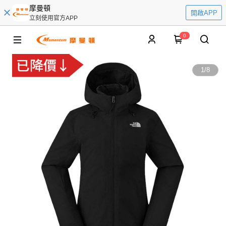
摩曼頓
開啟APP
立刻使用官方APP
0
1
/
8