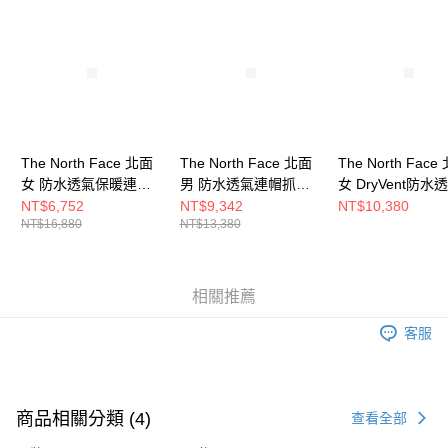
請求用戶進行身份認證。
５．嚴禁一人註冊多個帳號或使用他人資訊註冊。若發現惡意使用之情形，
恩沛科技股份有限公司將有權停止該用戶之使用額度並採取法律行動。
The North Face 北面
The North Face 北面
The North Face
女 防水透氣保暖連帽
男 防水透氣連帽抓絨
女 DryVent防水
羽絨內裡三合一外套
內裡三合一外套
絨內裡三合一外
NT$6,752
NT$9,342
NT$10,380
NT$16,880
NT$13,380
NF0A88RW7O1
NF0A89ZSJK3
NF0A8CK3JK3
相關推薦
客服
商品相關分類 (4)
查看全部