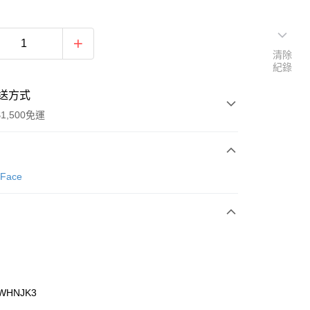
清除
紀錄
送方式
1,500免運
次付款
 Face
期付款
0 利率 每期
NT$593
21家銀行
庫商業銀行
第一商業銀行
業銀行
彰化商業銀行
業儲蓄銀行
台北富邦商業銀行
華商業銀行
兆豐國際商業銀行
WHNJK3
小企業銀行
台中商業銀行