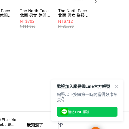
 Face
The North Face
The North Face
The North Face
 休閒運
北面 男女 休閒帽
北面 男女 拼接 防
北面 男女 CLASS
NF0A86S3ROU
風 防潑水 壓邊印
V BRIMMER 防曬
NT$792
NT$712
NT$1,526
HOJK3
花漁夫帽
可調節漁夫帽
NT$1,980
NT$1,780
NT$2,180
NF0A7WHAJK3
NF0A5FXF4H0
歡迎加入摩曼頓Line官方帳號
點擊以下按鈕第一時間獲得好康訊
息👇
連結 LINE 帳號
 cookie
kie 聲明
我知道了
官方APP