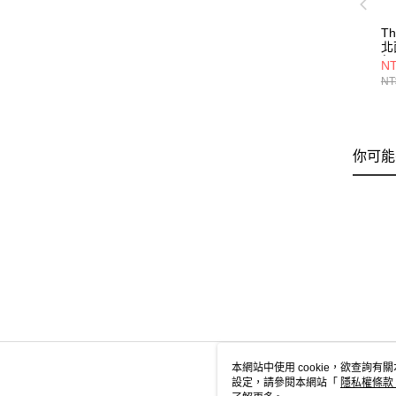
Th
北
氣
NT
節
NT
N
你可能
本網站中使用 cookie，欲查詢有關
設定，請參閱本網站「
隱私權條款