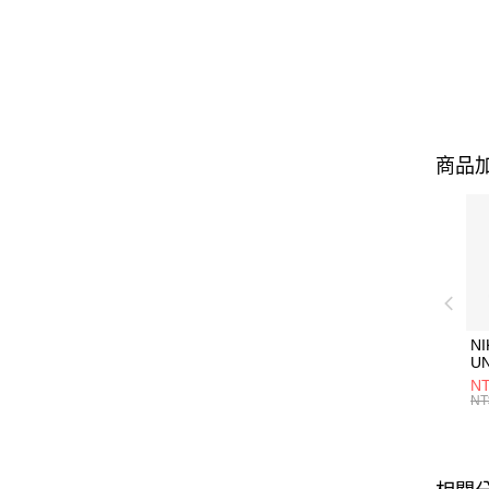
商品加
NI
U
1P
NT
統
NT