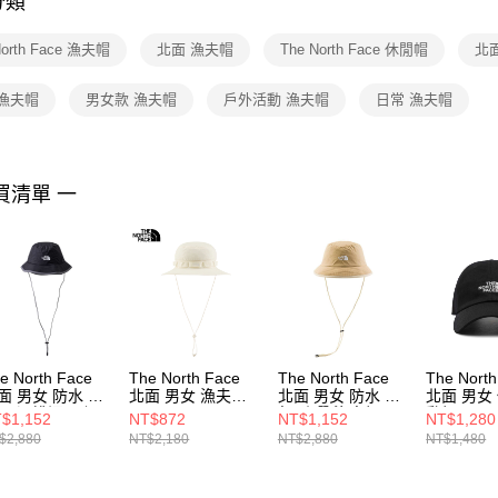
分類
【注意事
１．透過由
North Face 漁夫帽
北面 漁夫帽
The North Face 休閒帽
北
交易，需
求債權轉
２．關於
 漁夫帽
男女款 漁夫帽
戶外活動 漁夫帽
日常 漁夫帽
https://aft
３．未成
「AFTE
任。
買清單 一
４．使用「
即時審查
結果請求
５．嚴禁
形，恩沛
動。
e North Face
The North Face
The North Face
The North
面 男女 防水 透
北面 男女 漁夫帽
北面 男女 防水 透
北面 男女
 吸濕排汗 可調
NF0A5FXFQLI
氣 防曬 漁夫帽
動帽
$1,152
NT$872
NT$1,152
NT$1,280
帽帶休閒漁夫帽
NF0A86RYQK7
NF0A7W
$2,880
NT$2,180
NT$2,880
NT$1,480
F0A86RYWOO