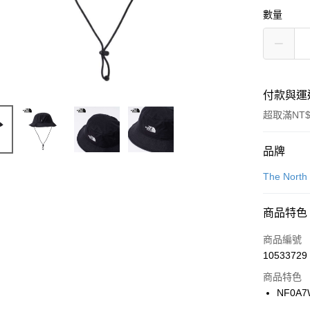
數量
付款與運
超取滿NT$
付款方式
品牌
信用卡一
The North
信用卡分
商品特色
3 期 
商品編號
合作金
LINE Pay
10533729
華南商
Apple Pay
上海商
商品特色
國泰世
NF0A7
悠遊付
臺灣中