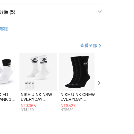
台灣）商業銀行
華泰商業銀行
業銀行
遠東國際商業銀行
類 (5)
業銀行
永豐商業銀行
享後付
業銀行
星展（台灣）商業銀行
e North Face
配件
客服
際商業銀行
中國信託商業銀行
FTEE先享後付」】
帽款
戶外帽
天信用卡公司
先享後付是「在收到商品之後才付款」的支付方式。 讓您購物簡單
心！
休閒戶外
配件
查看全部
：不需註冊會員、不需綁卡、不需儲值。
：只要手機號碼，簡訊認證，即可結帳。
夏日休閒帽款｜最低5折
(快速到店)
：先確認商品／服務後，再付款。
00，滿NT$1,500(含以上)免運費
專區⬇
EE先享後付」結帳流程】
方式選擇「AFTEE先享後付」後，將跳轉至「AFTEE先享後
頁面，進行簡訊認證並確認金額後，即可完成結帳。
00，滿NT$1,500(含以上)免運費
成立數日內，您將收到繳費通知簡訊。
費通知簡訊後14天內，點擊此簡訊中的連結，可透過四大超商
市自取
K ED
NIKE U NK NSW
NIKE U NK CREW
NIKE U NK
網路銀行／等多元方式進行付款，方視為交易完成。
ANK 1P
EVERYDAY
EVERYDAY
EVERYDAY LTW
00，滿NT$1,500(含以上)免運費
：結帳手續完成當下不需立刻繳費，但若您需要取消訂單，請聯
 男 中統
ESSENTIAL CR
BBALL 3PR 男女
ANKLE 3PR 男女
NT$365
NT$527
NT$365
的店家。未經商家同意取消之訂單仍視為有效，需透過AFTEE
8104
男女 短統襪
長統襪
踝襪 SX7677010
NT$450
NT$650
NT$450
繳納相關費用。
DX5089103
DA2123010
否成功請以「AFTEE先享後付 」之結帳頁面顯示為準，若有關於
功／繳費後需取消欲退款等相關疑問，請聯繫「AFTEE先享後
援中心」
https://netprotections.freshdesk.com/support/home