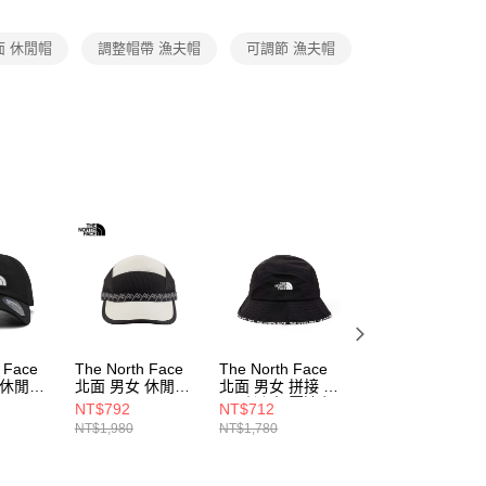
項】
恩沛科技股份有限公司提供之「AFTEE先享後付」服務完成之
面 休閒帽
調整帽帶 漁夫帽
可調節 漁夫帽
依本服務之必要範圍內提供個人資料，並將交易相關給付款項請
讓予恩沛科技股份有限公司。
個人資料處理事宜，請瀏覽以下網址：
ee.tw/terms/#terms3
年的使用者請事先徵得法定代理人或監護人之同意方可使用
E先享後付」，若未經同意申辦者引起之損失，本公司不負相關責
AFTEE先享後付」時，將依據個別帳號之用戶狀況，依本公司
核予不同之上限額度；若仍有額度不足之情形，本公司將視審查
用戶進行身份認證。
一人註冊多個帳號或使用他人資訊註冊。若發現惡意使用之情
科技股份有限公司將有權停止該用戶之使用額度並採取法律行
 Face
The North Face
The North Face
The North Face
 休閒運
北面 男女 休閒帽
北面 男女 拼接 防
北面 男女 CLASS
NF0A86S3ROU
風 防潑水 壓邊印
V BRIMMER 防曬
NT$792
NT$712
NT$1,526
HOJK3
花漁夫帽
可調節漁夫帽
NT$1,980
NT$1,780
NT$2,180
NF0A7WHAJK3
NF0A5FXF4H0