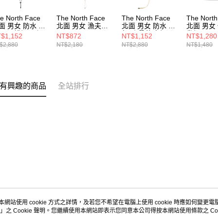
e North Face
The North Face
The North Face
The North
面 男女 防水 透
北面 男女 漁夫帽
北面 男女 防水 透
北面 男女
 吸濕排汗 可調
NF0A5FXFQLI
氣 防曬 漁夫帽
動帽
$1,152
NT$872
NT$1,152
NT$1,280
帽帶休閒漁夫帽
NF0A86RYQK7
NF0A7W
$2,880
NT$2,180
NT$2,880
NT$1,480
F0A86RYWOO
有興趣的商品
全站排行
本網站使用 cookie 方式之詳情，及若您不希望在電腦上使用 cookie 時應如何變更電腦的
」之 Cookie 聲明。您繼續使用本網站即表示您同意本公司得按本網站使用條款之 Coo
關於我們
客服資訊