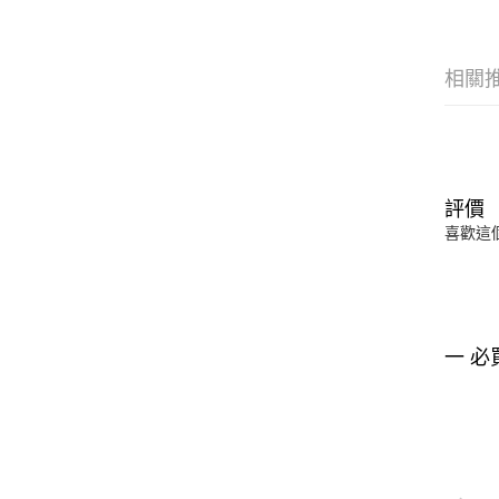
相關
評價
喜歡這
一 必