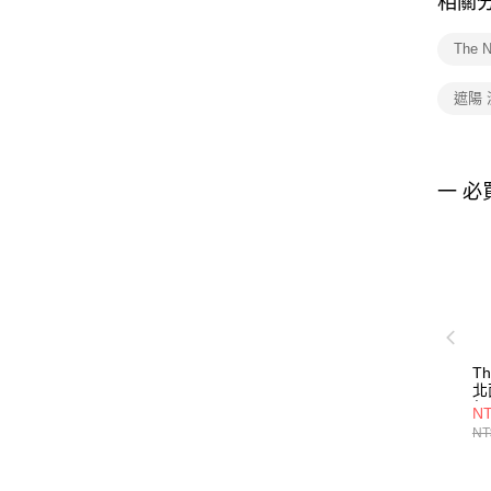
相關
The 
遮陽
一 必
Th
北
氣
NT
節
NT
N