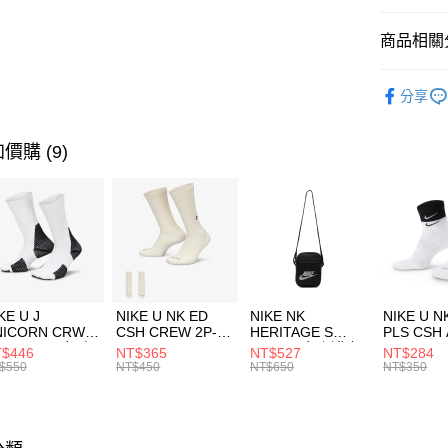
匯豐（
全盈+PAY
聯邦商
商品相關分
元大商
AFTEE先
玉山商
品牌
Th
相關說明
分享
台新國
【關於「A
運動配件
台灣樂
AFTEE
便利好安
運動類型
運送方式
價購 (9)
１．簡單
２．便利
促銷活動
7-11取貨
３．安心
每筆NT$1
限時降價
【「AFT
宅配
１．於結帳
付」結帳
每筆NT$1
２．訂單
３．收到繳
付款後門
KE U J
NIKE U NK ED
NIKE NK
NIKE U N
／ATM／
NICORN CRW
CSH CREW 2P-
HERITAGE S
PLS CSH 
每筆NT$1
※ 請注意
R -160 男女 中
144 EMBRDY 男
SMIT 男女 側背包
144 DBL
$446
NT$365
NT$527
NT$284
絡購買商品
襪 FZ3393100
女 短統襪
BA5871010
襪 DH405
$550
NT$450
NT$650
NT$350
先享後付
FZ3073133
※ 交易是
是否繳費成
付客戶支