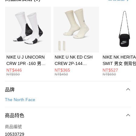
信用卡分期付款
3 期 0 利率 每期
NT$593
21家銀行
合作金庫商業銀行
第一商業銀行
LINE Pay
華南商業銀行
彰化商業銀行
Apple Pay
上海商業儲蓄銀行
台北富邦商業銀行
國泰世華商業銀行
兆豐國際商業銀行
悠遊付
臺灣中小企業銀行
台中商業銀行
NIKE U J UNICORN
NIKE U NK ED CSH
NIKE NK HERIT
匯豐（台灣）商業銀行
華泰商業銀行
CRW 1PR -160 男女
CREW 2P-144
SMIT 男女 側背
全盈+PAY
聯邦商業銀行
遠東國際商業銀行
中統襪 FZ3393100
EMBRDY 男女 短統襪
BA5871010
NT$446
NT$365
NT$527
元大商業銀行
永豐商業銀行
NT$550
NT$450
NT$650
AFTEE先享後付
FZ3073133
玉山商業銀行
星展（台灣）商業銀行
相關說明
台新國際商業銀行
中國信託商業銀行
品牌
【關於「AFTEE先享後付」】
台灣樂天信用卡公司
AFTEE先享後付是「在收到商品之後才付款」的支付方式。 讓您購物簡單
運送方式
The North Face
便利好安心！
１．簡單：不需註冊會員、不需綁卡、不需儲值。
7-11取貨(快速到店)
２．便利：只要手機號碼，簡訊認證，即可結帳。
商品特色
每筆NT$100，滿NT$1,500(含以上)免運費
３．安心：先確認商品／服務後，再付款。
商品編號
宅配
【「AFTEE先享後付」結帳流程】
１．於結帳方式選擇「AFTEE先享後付」後，將跳轉至「AFTEE先享後付」
10533729
每筆NT$100，滿NT$1,500(含以上)免運費