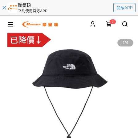
摩曼頓
開啟APP
立刻使用官方APP
0
1
/
4