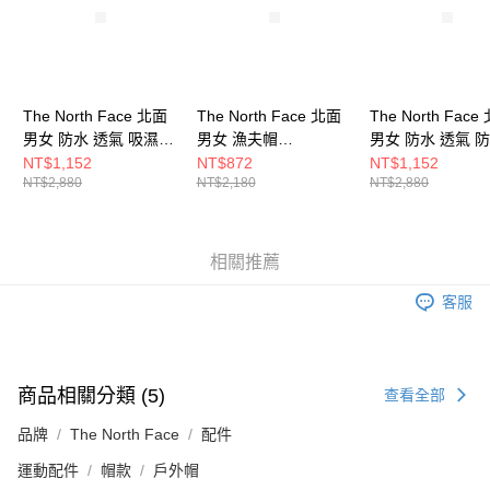
The North Face 北面
The North Face 北面
The North Face
男女 防水 透氣 吸濕排
男女 漁夫帽
男女 防水 透氣 防
汗 可調節帽帶休閒漁
NF0A5FXFQLI
夫帽 NF0A86RY
NT$1,152
NT$872
NT$1,152
NT$2,880
NT$2,180
NT$2,880
夫帽 NF0A86RYWOO
相關推薦
客服
商品相關分類 (5)
查看全部
品牌
The North Face
配件
運動配件
帽款
戶外帽