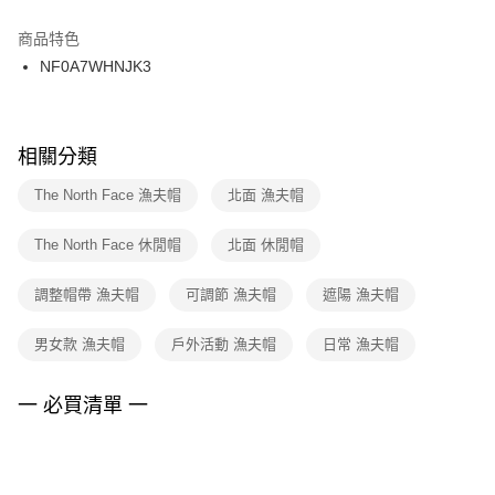
結帳頁面，進行簡訊認證並確認金額後，即可完成結帳。
２．訂單成立數日內，您將收到繳費通知簡訊。
商品特色
付款後門市自取
３．收到繳費通知簡訊後14天內，點擊此簡訊中的連結，可透過四大超商／
NF0A7WHNJK3
每筆NT$100，滿NT$1,500(含以上)免運費
ATM／網路銀行／等多元方式進行付款，方視為交易完成。
※ 請注意：結帳手續完成當下不需立刻繳費，但若您需要取消訂單，請聯絡
購買商品的店家。未經商家同意取消之訂單仍視為有效，需透過AFTEE先享
後付繳納相關費用。
※ 交易是否成功請以「AFTEE先享後付 」之結帳頁面顯示為準，若有關於
相關分類
是否繳費成功／繳費後需取消欲退款等相關疑問，請聯繫「AFTEE先享後付
客戶支援中心」
https://netprotections.freshdesk.com/support/home
The North Face 漁夫帽
北面 漁夫帽
【注意事項】
The North Face 休閒帽
北面 休閒帽
１．透過由恩沛科技股份有限公司提供之「AFTEE先享後付」服務完成之交
易，需依本服務之必要範圍內提供個人資料，並將交易相關給付款項請求債
權轉讓予恩沛科技股份有限公司。
調整帽帶 漁夫帽
可調節 漁夫帽
遮陽 漁夫帽
２．關於個人資料處理事宜，請瀏覽以下網址：
https://aftee.tw/terms/#terms3
男女款 漁夫帽
戶外活動 漁夫帽
日常 漁夫帽
３．未成年的使用者請事先徵得法定代理人或監護人之同意方可使用
「AFTEE先享後付」，若未經同意申辦者引起之損失，本公司不負相關責
任。
一 必買清單 一
４．使用「AFTEE先享後付」時，將依據個別帳號之用戶狀況，依本公司即
時審查核予不同之上限額度；若仍有額度不足之情形，本公司將視審查結果
請求用戶進行身份認證。
５．嚴禁一人註冊多個帳號或使用他人資訊註冊。若發現惡意使用之情形，
恩沛科技股份有限公司將有權停止該用戶之使用額度並採取法律行動。